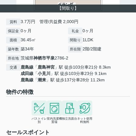
【間取り】
3.7万円 管理/共益費 2,000円
賃料
0ヶ月
0ヶ月
保証金
礼金
36.45㎡
1LDK
面積
間取り
築34年
2階/2階建
築年数
所在階
茨城県
神栖市
平泉
2786-2
所在地
鹿島線
「
鹿島神宮
」駅 徒歩103分車21分 8.3km
交通
成田線
「
小見川
」駅 徒歩103分車23分 9.1km
鹿島線
「
潮来
」駅 徒歩137分車28分 11.2km
物件の特徴
バストイレ
室内洗濯機
独立洗面台
ネット使用
別
置場
料無料
セールスポイント