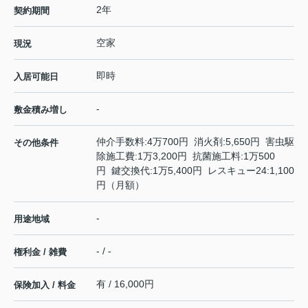
2年
契約期間
空家
現況
即時
入居可能日
-
敷金積み増し
仲介手数料:4万700円 消火剤:5,650円 害虫駆
その他条件
除施工費:1万3,200円 抗菌施工料:1万500
円 鍵交換代:1万5,400円 レスキュー24:1,100
円（月額）
-
用途地域
- / -
権利金 / 雑費
有 / 16,000円
保険加入 / 料金