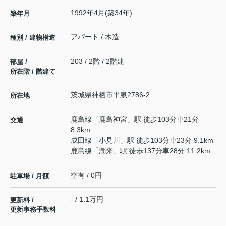
1992年4月(築34年)
築年月
アパート / 木造
種別 / 建物構造
203 / 2階 / 2階建
部屋 /
所在階 / 階建て
茨城県
神栖市
平泉
2786-2
所在地
鹿島線
「
鹿島神宮
」駅 徒歩103分車21分
交通
8.3km
成田線
「
小見川
」駅 徒歩103分車23分 9.1km
鹿島線
「
潮来
」駅 徒歩137分車28分 11.2km
空有 / 0円
駐車場 / 月額
- / 1.1万円
更新料 /
更新事務手数料