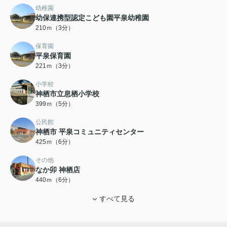
幼稚園
幼保連携型認定こども園平泉幼稚園
210ｍ（3分）
保育園
平泉保育園
221ｍ（3分）
小学校
神栖市立息栖小学校
399ｍ（5分）
公民館
神栖市 平泉コミュニティセンター
425ｍ（6分）
その他
なか卯 神栖店
440ｍ（6分）
すべて見る