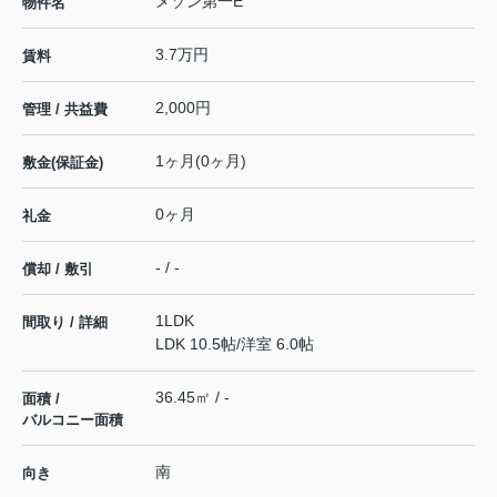
メゾン第一E
物件名
3.7万円
賃料
2,000円
管理 / 共益費
1ヶ月(0ヶ月)
敷金(保証金)
0ヶ月
礼金
- / -
償却 / 敷引
1LDK
間取り / 詳細
LDK 10.5帖
/
洋室 6.0帖
36.45㎡ / -
面積 /
バルコニー面積
南
向き