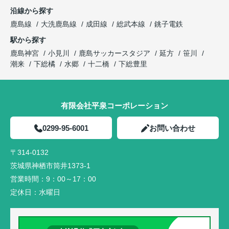
沿線から探す
鹿島線
大洗鹿島線
成田線
総武本線
銚子電鉄
駅から探す
鹿島神宮
小見川
鹿島サッカースタジア
延方
笹川
潮来
下総橘
水郷
十二橋
下総豊里
有限会社平泉コーポレーション
0299-95-6001
お問い合わせ
〒314-0132
茨城県神栖市筒井1373-1
営業時間：
9：00～17：00
定休日：
水曜日