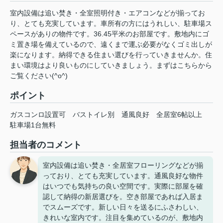
室内設備は追い焚き・全室照明付き・エアコンなどが揃ってお
り、とても充実しています。車所有の方にはうれしい、駐車場ス
ペースがありの物件です。36.45平米のお部屋です。敷地内にゴ
ミ置き場を備えているので、遠くまで運ぶ必要がなくゴミ出しが
楽になります。納得できる住まい選びを行っていきませんか。住
まい環境はより良いものにしていきましょう。まずはこちらから
ご覧ください(^o^)
ポイント
ガスコンロ設置可
バストイレ別
通風良好
全居室6帖以上
駐車場1台無料
担当者のコメント
室内設備は追い焚き・全居室フローリングなどが揃
っており、とても充実しています。通風良好な物件
はいつでも気持ちの良い空間です。実際に部屋を確
認して納得の新居選びを。空き部屋であれば入居ま
でスムーズです。新しい日々を送るにふさわしい、
きれいな室内です。注目を集めているのが、敷地内