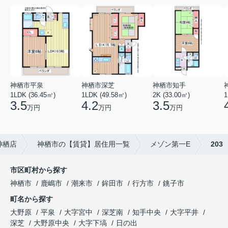
神栖市平泉
神栖市深芝
神栖市知手
1LDK (36.45㎡)
1LDK (49.58㎡)
2K (33.00㎡)
1
3.5
4.2
3.5
万円
万円
万円
神栖店
神栖市の【賃貸】居住用一覧
メゾン第一E
203
市区町村から探す
神栖市
鹿嶋市
潮来市
鉾田市
行方市
銚子市
町名から探す
大野原
平泉
大字宮中
深芝南
知手中央
大字平井
深芝
大野原中央
大字下塙
日の出