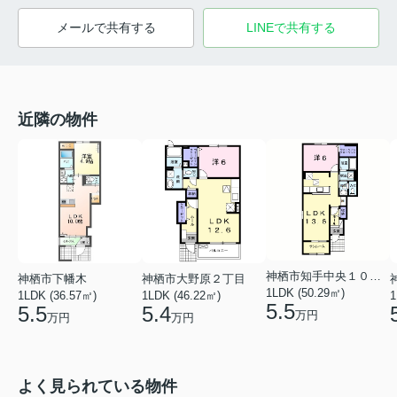
メールで共有する
LINEで共有する
近隣の物件
神栖市知手中央１０丁目
神栖市下幡木
神栖市大野原２丁目
1LDK (50.29㎡)
1LDK (36.57㎡)
1LDK (46.22㎡)
1
5.5
5.5
5.4
万円
万円
万円
よく見られている物件