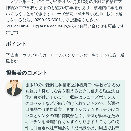
「メゾン第一D」のここがイチオシ♪徒歩10分の距離に神栖市立
神栖第二中学校があるのも魅力♪駐車場があり、敷地内に車を置
いておくことができます♪ニーズが高い成田線小見川にお引っ越
しをするなら、0299-95-6001までご連絡ください
♪daiichi.able710@festa.ocn.ne.jpからのお問い合わせも可能です
(*^_^*)
ポイント
平坦地
カップル向け
ロールスクリーン付
キッチンに窓
通
風良好
担当者のコメント
徒歩10分の距離に神栖市立神栖第二中学校があるの
も魅力！身だしなみを整えるときに使える独立洗面
化粧台が付いています！収納はシューズボックス・
クロゼットなどが備え付けられているので、衣類や
日用品の収納に重宝します！システムキッチンはコ
ンロとシンクの間に隙間がなく、掃除が簡単なため
キッチンを綺麗に保ちやすくなります！こちらの物
件には自走式駐車場あり！成田線小見川周辺でお部