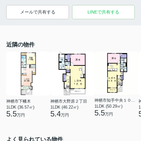
メールで共有する
LINEで共有する
近隣の物件
神栖市知手中央１０丁目
神栖市下幡木
神栖市大野原２丁目
1LDK (50.29㎡)
1LDK (36.57㎡)
1LDK (46.22㎡)
1
5.5
5.5
5.4
万円
万円
万円
よく見られている物件