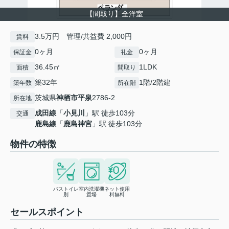
【間取り】全洋室
3.5万円 管理/共益費 2,000円
賃料
0ヶ月
0ヶ月
保証金
礼金
36.45㎡
1LDK
面積
間取り
築32年
1階/2階建
築年数
所在階
茨城県
神栖市
平泉
2786-2
所在地
成田線
「
小見川
」駅 徒歩103分
交通
鹿島線
「
鹿島神宮
」駅 徒歩103分
物件の特徴
バストイレ
室内洗濯機
ネット使用
別
置場
料無料
セールスポイント