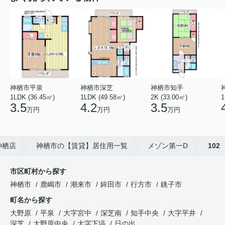
神栖市平泉
神栖市深芝
神栖市知手
1LDK (36.45㎡)
1LDK (49.58㎡)
2K (33.00㎡)
1
3.5
4.2
3.5
万円
万円
万円
神栖店
神栖市の【賃貸】居住用一覧
メゾン第一D
102
市区町村から探す
神栖市
鹿嶋市
潮来市
鉾田市
行方市
銚子市
町名から探す
大野原
平泉
大字宮中
深芝南
知手中央
大字平井
深芝
大野原中央
大字下塙
日の出