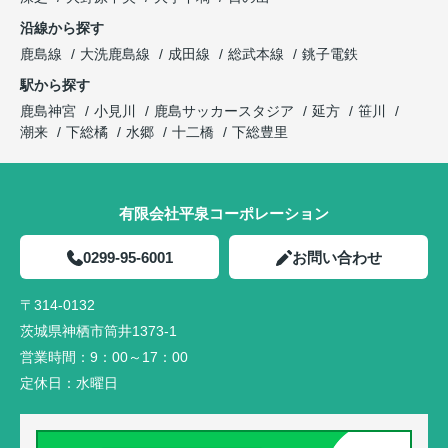
沿線から探す
鹿島線
大洗鹿島線
成田線
総武本線
銚子電鉄
駅から探す
鹿島神宮
小見川
鹿島サッカースタジア
延方
笹川
潮来
下総橘
水郷
十二橋
下総豊里
有限会社平泉コーポレーション
0299-95-6001
お問い合わせ
〒314-0132
茨城県神栖市筒井1373-1
営業時間：
9：00～17：00
定休日：
水曜日