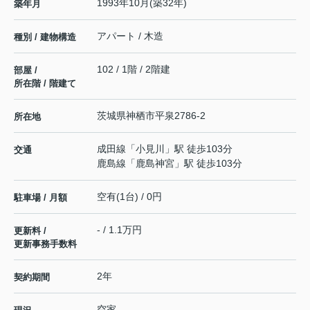
1993年10月(築32年)
築年月
アパート / 木造
種別 / 建物構造
102 / 1階 / 2階建
部屋 /
所在階 / 階建て
茨城県
神栖市
平泉
2786-2
所在地
成田線
「
小見川
」駅 徒歩103分
交通
鹿島線
「
鹿島神宮
」駅 徒歩103分
空有(1台) / 0円
駐車場 / 月額
- / 1.1万円
更新料 /
更新事務手数料
2年
契約期間
空家