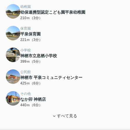
幼稚園
幼保連携型認定こども園平泉幼稚園
210ｍ（3分）
保育園
平泉保育園
221ｍ（3分）
小学校
神栖市立息栖小学校
399ｍ（5分）
公民館
神栖市 平泉コミュニティセンター
425ｍ（6分）
その他
なか卯 神栖店
440ｍ（6分）
すべて見る