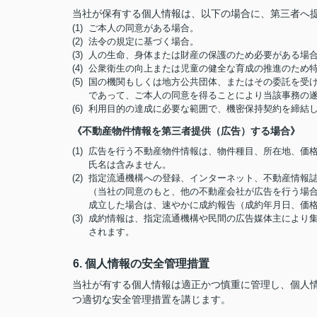
当社が保有する個人情報は、以下の場合に、第三者へ
(1) ご本人の同意がある場合。
(2) 法令の規定に基づく場合。
(3) 人の生命、身体または財産の保護のため必要がある
(4) 公衆衛生の向上または児童の健全な育成の推進のた
(5) 国の機関もしくは地方公共団体、またはその委託を
であって、ご本人の同意を得ることにより当該事務の
(6) 利用目的の達成に必要な範囲で、機密保持契約を締
《不動産物件情報を第三者提供（広告）する場合》
(1) 広告を行う不動産物件情報は、物件種目、所在地、
氏名は含みません。
(2) 指定流通機構への登録、インターネット、不動産情
（当社の同意のもと、他の不動産会社が広告を行う場合
成立した場合は、速やかに成約報告（成約年月日、価
(3) 成約情報は、指定流通機構や民間の広告媒体主によ
されます。
6. 個人情報の安全管理措置
当社が有する個人情報は適正かつ慎重に管理し、個人
つ適切な安全管理措置を講じます。