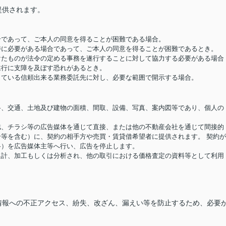
提供されます。
場合であって、ご本人の同意を得ることが困難である場合。
め特に必要がある場合であって、ご本人の同意を得ることが困難であるとき。
受けたものが法令の定める事務を遂行することに対して協力する必要がある場合
遂行に支障を及ぼす恐れがあるとき。
結している信頼出来る業務委託先に対し、必要な範囲で開示する場合。
価格、交通、土地及び建物の面積、間取、設備、写真、案内図等であり、個人の
報誌、チラシ等の広告媒体を通じて直接、または他の不動産会社を通じて間接的
等を含む）に、契約の相手方や売買・賃貸借希望者に提供されます。 契約
格）を広告媒体主等へ行い、広告を停止します。
り集計、加工もしくは分析され、他の取引における価格査定の資料等として利用
情報への不正アクセス、紛失、改ざん、漏えい等を防止するため、必要