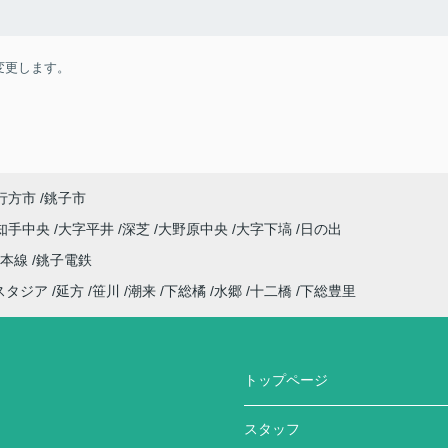
変更します。
行方市
銚子市
知手中央
大字平井
深芝
大野原中央
大字下塙
日の出
武本線
銚子電鉄
スタジア
延方
笹川
潮来
下総橘
水郷
十二橋
下総豊里
トップページ
スタッフ