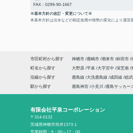
FAX：0299-90-1667
※基本方針の改訂・変更について※
本基本方針は法令などの制定改廃や情勢の変化により適宜
市区町村から探す
神栖市
鹿嶋市
潮来市
鉾田市
町名から探す
大野原
平泉
大字宮中
深芝南
沿線から探す
鹿島線
大洗鹿島線
成田線
総
駅から探す
鹿島神宮
小見川
鹿島サッカー
有限会社平泉コーポレーション
〒314-0132
茨城県神栖市筒井1373-1
営業時間：
9：00～17：00