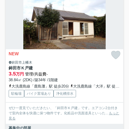
NEW
鉾田市上幡木
鉾田市Ｋ戸建
3.5
万円
管理/共益費-
38.84㎡ (2DK) /築34年 /1階建
大洗鹿島線「鹿島灘」駅 徒歩20分
大洗鹿島線「大洋」駅 徒歩52分
駐輪場
バイク置場あり
浄化槽排水
ぜひ一度見ていただきたい、「鉾田市Ｋ戸建」です。エアコン2台付き
で室内全体を快適に保つ物件です。化粧品や洗面道具といった...
もっと
見る
募集中の部屋