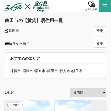
0
お気に入り
鉾田市の【賃貸】居住用一覧
鉾田市
変更
条件から探す
変更
おすすめのエリア
神栖市
/
鹿嶋市
/
潮来市
/
鉾田市
/
行方市
/
銚子市
1
棟
1
件
一戸建て