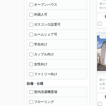
屋で
オープンハウス
市で
外国人可
ガスコンロ設置可
ルームシェア可
アパ
学生向け
カップル向け
女性向け
ファミリー向け
家か
設備・仕様
み置
スタ
室内洗濯機置場
フローリング