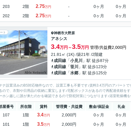
2.75
203
2階
-
0ヶ月
0ヶ月
万円
2.75
202
2階
-
0ヶ月
0ヶ月
万円
ート
神栖市
大野原
アネシス
3.4
3.5
万円～
万円
管理/共益費2,000円
21.81㎡ (1K) /築21年 /2階建
成田線
「
小見川
」駅 徒歩87分
成田線
「
笹川
」駅 徒歩123分
成田線
「
水郷
」駅 徒歩125分
テナ設置済みのBS対応物件なので、設置工事も不要です♪賃料3.4万円のアパート
るので、衣類や日用品の収納に重宝します♪宅配ボックスがあるので再配達依頼をす
ーホン越しに誰が来たのかを確認できるので防犯対策につながります♪浴室乾燥機を備
部屋番号
所在階
賃料
管理費・共益費
敷金/保証金
礼金
3.4
107
1階
2,000円
0ヶ月
0ヶ月
万円
3.5
101
1階
2,000円
0ヶ月
0ヶ月
万円