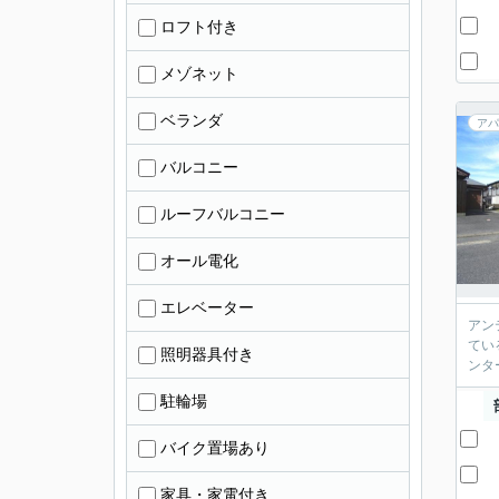
ロフト付き
メゾネット
ベランダ
アパ
バルコニー
ルーフバルコニー
オール電化
エレベーター
アン
てい
照明器具付き
ンタ
駐輪場
バイク置場あり
家具・家電付き