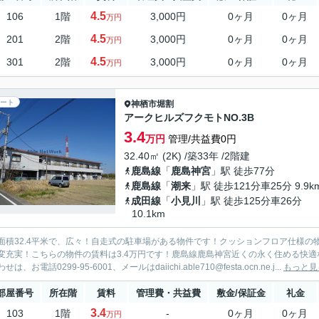
4.5
106
1階
3,000円
0ヶ月
0ヶ月
万円
4.5
201
2階
3,000円
0ヶ月
0ヶ月
万円
4.5
301
2階
3,000円
0ヶ月
0ヶ月
万円
ート
神栖市
堀割
アークヒルズフクモトNO.3B
3.4
万円
管理/共益費0円
32.40㎡ (2K) /築33年 /2階建
鹿島線
「
鹿島神宮
」駅 徒歩77分
鹿島線
「
潮来
」駅 徒歩121分車25分 9.9k
成田線
「
小見川
」駅 徒歩125分車26分
10.1km
面積32.4平米で、広々！自走式の駐車場がある物件です！クッションフロア仕様
変充実！こちらの物件の賃料は3.4万円です！鹿島線鹿島神宮近くの永く住める快
せは、お電話0299-95-6001、メールはdaiichi.able710@festa.ocn.ne.j...
もっと見
部屋番号
所在階
賃料
管理費・共益費
敷金/保証金
礼金
3.4
103
1階
-
0ヶ月
0ヶ月
万円