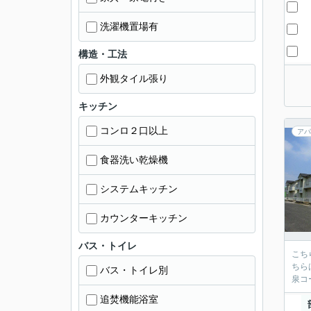
洗濯機置場有
構造・工法
外観タイル張り
キッチン
コンロ２口以上
アパ
食器洗い乾燥機
システムキッチン
カウンターキッチン
バス・トイレ
こち
ちら
バス・トイレ別
泉コー
追焚機能浴室