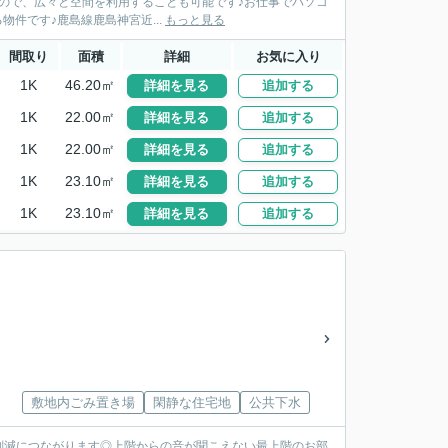
ので、広々と空間を利用することも可能です♪お仕事でパソコ
件です♪鹿島線鹿島神宮近...
もっと見る
間取り
面積
詳細
お気に入り
1K
46.20㎡
詳細を見る
追加する
1K
22.00㎡
詳細を見る
追加する
1K
22.00㎡
詳細を見る
追加する
1K
23.10㎡
詳細を見る
追加する
1K
23.10㎡
詳細を見る
追加する
敷地内ごみ置き場
閑静な住宅地
公共下水
削減につながります◎上階からの音が聞こえない最上階のお部