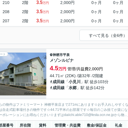
3.5
210
2階
2,000円
0ヶ月
0ヶ月
万円
3.5
208
2階
2,000円
0ヶ月
0ヶ月
万円
3.5
207
2階
2,000円
0ヶ月
0ヶ月
万円
すべて見る（全6件）
ート
神栖市
平泉
メゾンルピナ
4.5
万円
管理/共益費2,000円
44.71㎡ (2DK) /築32年 /2階建
成田線
「
小見川
」駅 徒歩103分
成田線
「
水郷
」駅 徒歩142分
らの物件はファミリーマート 神栖平泉店まで271mにあります☆お手入れしやす
は自走式駐車場付きの物件です☆44.71平米のお部屋です☆毎日のごみ捨てが楽に
ポレーションにお尋ねください☆まずはdaiichi.able710@festa.ocn.ne.jpから物...
部屋番号
所在階
賃料
管理費・共益費
敷金/保証金
礼金