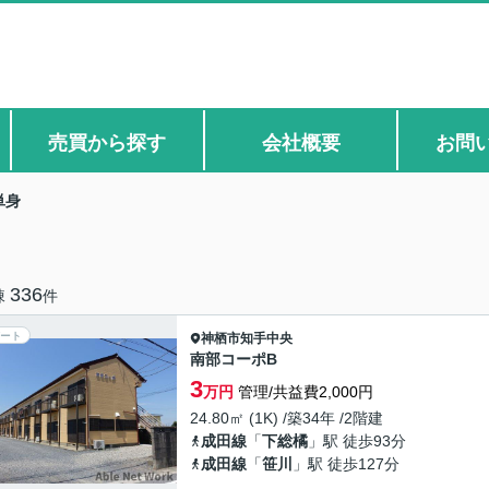
売買から探す
会社概要
お問
単身
336
棟
件
ート
神栖市
知手中央
南部コーポB
3
万円
管理/共益費2,000円
24.80㎡ (1K) /築34年 /2階建
成田線
「
下総橘
」駅 徒歩93分
成田線
「
笹川
」駅 徒歩127分