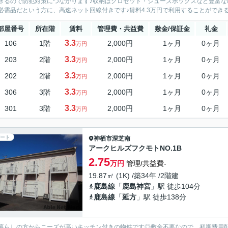
きるので防犯対策につながります♪収納はクロゼット・シューズボックスなど豊富な
必需品だという方に、高速ネット回線付きです♪賃料4.3万円で利用することができる物
部屋番号
所在階
賃料
管理費・共益費
敷金/保証金
礼金
3.3
106
1階
2,000円
1ヶ月
0ヶ月
万円
3.3
203
2階
2,000円
1ヶ月
0ヶ月
万円
3.3
202
2階
2,000円
1ヶ月
0ヶ月
万円
3.3
306
3階
2,000円
1ヶ月
0ヶ月
万円
3.3
301
3階
2,000円
1ヶ月
0ヶ月
万円
ート
神栖市
深芝南
アークヒルズフクモトNO.1B
2.75
万円
管理/共益費-
19.87㎡ (1K) /築34年 /2階建
鹿島線
「
鹿島神宮
」駅 徒歩104分
鹿島線
「
延方
」駅 徒歩138分
暮らしの方からニーズが高いキッチン付きの物件です◎敷金不要なので、初期費用