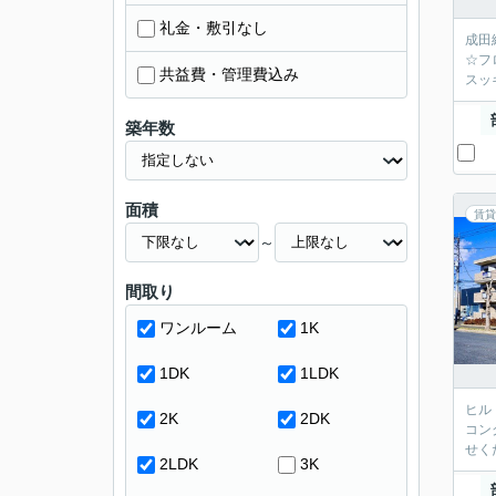
礼金・敷引なし
成田
☆フ
共益費・管理費込み
スッ
築年数
面積
賃貸
～
間取り
ワンルーム
1K
1DK
1LDK
ヒル
2K
2DK
コン
せく
2LDK
3K