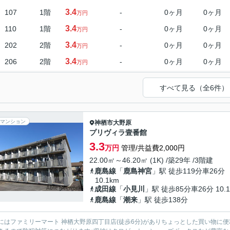
3.4
107
1階
-
0ヶ月
0ヶ月
万円
3.4
110
1階
-
0ヶ月
0ヶ月
万円
3.4
202
2階
-
0ヶ月
0ヶ月
万円
3.4
206
2階
-
0ヶ月
0ヶ月
万円
すべて見る（全6件）
マンション
神栖市
大野原
プリヴィラ壹番館
3.3
万円
管理/共益費2,000円
22.00㎡～46.20㎡ (1K) /築29年 /3階建
鹿島線
「
鹿島神宮
」駅 徒歩119分車26分
10.1km
成田線
「
小見川
」駅 徒歩85分車26分 10.1
鹿島線
「
潮来
」駅 徒歩138分
にはファミリーマート 神栖大野原四丁目店(徒歩6分)がありちょっとした買い物に