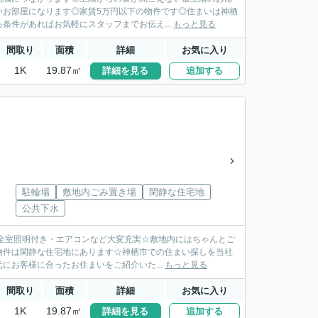
いお部屋になります◎家賃5万円以下の物件です◎住まいは神栖
条件があればお気軽にスタッフまでお伝え...
もっと見る
間取り
面積
詳細
お気に入り
1K
19.87㎡
詳細を見る
追加する
駐輪場
敷地内ごみ置き場
閑静な住宅地
公共下水
は全室照明付き・エアコンなど大変充実☆敷地内にはちゃんとご
物件は閑静な住宅地にあります☆神栖市での住まい探しを当社
お客様に合ったお住まいをご紹介いた...
もっと見る
間取り
面積
詳細
お気に入り
1K
19.87㎡
詳細を見る
追加する