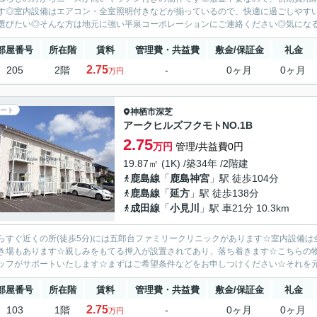
す◎室内設備はエアコン・全室照明付きなどが揃っているので、快適に過ごしやす
選びたい◎そんな方は地元に強い平泉コーポレーションにご連絡ください◎気になる
部屋番号
所在階
賃料
管理費・共益費
敷金/保証金
礼金
2.75
205
2階
-
0ヶ月
0ヶ月
万円
ート
神栖市
深芝
アークヒルズフクモトNO.1B
2.75
万円
管理/共益費0円
19.87㎡ (1K) /築34年 /2階建
鹿島線
「
鹿島神宮
」駅 徒歩104分
鹿島線
「
延方
」駅 徒歩138分
成田線
「
小見川
」駅 車21分 10.3km
らすぐ近くの所(徒歩5分)には五郎台ファミリークリニックがあります☆室内設備
き場もあります☆親しみをもてる押入が設置されてあり、落ち着きます☆こちらの
ッフがサポートいたします☆まずはご希望条件などをお申しつけください☆それを元に
部屋番号
所在階
賃料
管理費・共益費
敷金/保証金
礼金
2.75
103
1階
-
0ヶ月
0ヶ月
万円