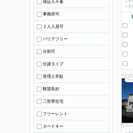
とが
保証人不要
ンが
事務所可
２人入居可
バリアフリー
分割可
分譲タイプ
管理人常駐
アパ
眺望良好
二世帯住宅
フリーレント
カードキー
一人