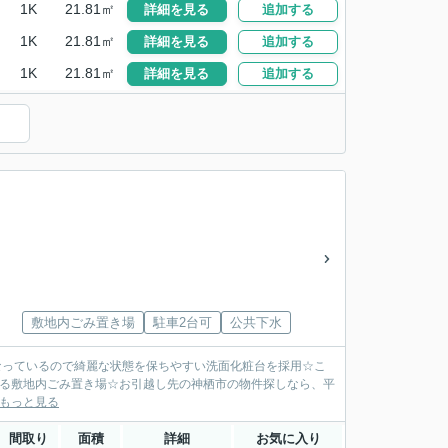
1K
21.81㎡
詳細を見る
追加する
1K
21.81㎡
詳細を見る
追加する
1K
21.81㎡
詳細を見る
追加する
敷地内ごみ置き場
駐車2台可
公共下水
くなっているので綺麗な状態を保ちやすい洗面化粧台を採用☆こ
なる敷地内ごみ置き場☆お引越し先の神栖市の物件探しなら、平
もっと見る
間取り
面積
詳細
お気に入り