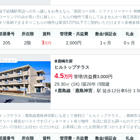
線下総橘駅周辺への引っ越しをお考えなら「南部コーポB」☆ファミリーマート 神
ローリングのみが良い方に嬉しい、こちらの物件で暮らしてみませんか☆独立洗面
キリ収納できます☆こちらの物件は家賃5万円以下でご契約いただけます☆多種多様な
部屋番号
所在階
賃料
管理費・共益費
敷金/保証金
礼金
3
205
2階
2,000円
1ヶ月
0ヶ月
万円
マンション
鹿嶋市
厨
ヒルトップテラス
4.5
万円
管理/共益費3,000円
29.30㎡ (1K) /築26年 /3階建
鹿島線
「
鹿島神宮
」駅 徒歩12分車5分 1.5
トップテラス：鹿島線鹿島神宮駅にも近くて便利◎「ヒルトップテラス」：鹿嶋市
クリート構造がベストです◎インターネット有り物件、生活に役立ち調べものラク
ださい◎当社にお任せいただければ、お客様に合ったお部屋が見つかります◎まずはdaiichi.a
部屋番号
所在階
賃料
管理費・共益費
敷金/保証金
礼金