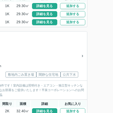
1K
29.30㎡
詳細を見る
追加する
1K
29.30㎡
詳細を見る
追加する
1K
29.30㎡
詳細を見る
追加する
m
敷地内ごみ置き場
閑静な住宅地
公共下水
の物件です！室内設備は照明付き・エアコン・独立型キッチンな
適なお部屋をご提供いたします！平泉コーポレーションへのお問
る
間取り
面積
詳細
お気に入り
2K
32.40㎡
詳細を見る
追加する