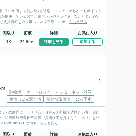
栖知手中央店まで徒歩6分と近場にコンビニがあるのもポイント
台を採用しているので、歯ブラシやドライヤーなどもまとめて
賃貸情報を取り扱っている平泉コーポ...
もっと見る
間取り
面積
詳細
お気に入り
1K
24.80㎡
詳細を見る
追加する
km
駐輪場
オートロック
インターネット対応
敷地内ごみ置き場
閑静な住宅地
公共下水
エリアの新居にピッタリ◎自分好みの外観で選びたい方、鉄筋
ラク◎鹿島線鹿島神宮周辺で賃貸住宅を探すなら、当社にお任
ble710@fest...
もっと見る
間取り
面積
詳細
お気に入り