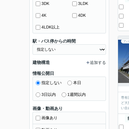
3DK
3LDK
4K
4DK
4LDK以上
駅・バス停からの時間
アパ
建物構造
追加する
情報公開日
指定しない
本日
3日以内
1週間以内
専有
ど大
画像・動画あり
い合わ
画像あり