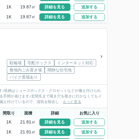
1K
19.87㎡
詳細を見る
追加する
1K
19.87㎡
詳細を見る
追加する
駐輪場
宅配ボックス
インターネット対応
敷地内ごみ置き場
閑静な住宅地
バイク置場あり
です♪収納はシューズボックス・クロゼットなどが備え付けられ
る手間が省けます♪玄関先まで覗き穴を覗きに行かなくてもイ
え付けているので、湿気を除去し...
もっと見る
間取り
面積
詳細
お気に入り
1K
21.81㎡
詳細を見る
追加する
1K
21.81㎡
詳細を見る
追加する