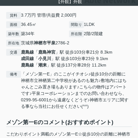
【外観】外観
3.7万円 管理/共益費 2,000円
賃料
36.45㎡
1LDK
面積
間取り
築34年
2階/2階建
築年数
所在階
茨城県
神栖市
平泉
2786-2
所在地
鹿島線
「
鹿島神宮
」駅 徒歩103分車21分 8.3km
交通
成田線
「
小見川
」駅 徒歩103分車23分 9.1km
鹿島線
「
潮来
」駅 徒歩137分車28分 11.2km
「メゾン第一E」のここがイチオシ♪徒歩10分の距離に
備考
神栖市立神栖第二中学校があるのも魅力♪敷地内にはち
ゃんとごみ置き場もあります♪こちらの物件はアパート
です♪平泉コーポレーションまでのお問い合わせなら、
0299-95-6001から遠慮なくどうぞ♪神栖市エリアに関す
る事なら当社にお任せください(^^)
メゾン第一Eのコメント(おすすめポイント)
こだわりポイント満載のメゾン第一E☆徒歩10分の距離に神栖市