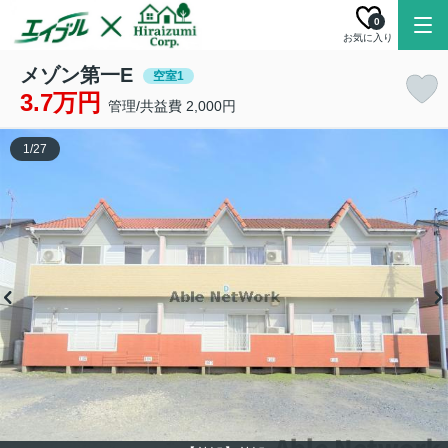
0
お気に入り
メゾン第一E
空室1
3.7万円
管理/共益費 2,000円
1
/
27