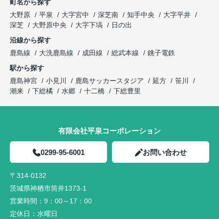
町名から探す
大野原
平泉
大字宮中
深芝南
知手中央
大字平井
深芝
大野原中央
大字下塙
日の出
沿線から探す
鹿島線
大洗鹿島線
成田線
総武本線
銚子電鉄
駅から探す
鹿島神宮
小見川
鹿島サッカースタジア
延方
笹川
潮来
下総橘
水郷
十二橋
下総豊里
有限会社平泉コーポレーション
0299-95-6001
お問い合わせ
〒314-0132
茨城県神栖市筒井1373-1
営業時間：
9：00～17：00
定休日：
水曜日