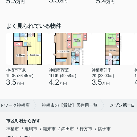
5.3
5.4
万円
万円
万円
よく見られている物件
神栖市平泉
神栖市深芝
神栖市知手
1LDK (36.45㎡)
1LDK (49.58㎡)
2K (33.00㎡)
1
3.5
4.2
3.5
万円
万円
万円
トワーク神栖店
神栖市の【賃貸】居住用一覧
メゾン第一E
市区町村から探す
神栖市
鹿嶋市
潮来市
鉾田市
行方市
銚子市