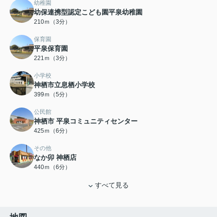
幼稚園
幼保連携型認定こども園平泉幼稚園
210ｍ（3分）
保育園
平泉保育園
221ｍ（3分）
小学校
神栖市立息栖小学校
399ｍ（5分）
公民館
神栖市 平泉コミュニティセンター
425ｍ（6分）
その他
なか卯 神栖店
440ｍ（6分）
すべて見る