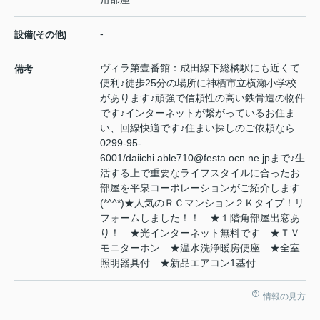
-
設備(その他)
ヴィラ第壹番館：成田線下総橘駅にも近くて
備考
便利♪徒歩25分の場所に神栖市立横瀬小学校
があります♪頑強で信頼性の高い鉄骨造の物件
です♪インターネットが繋がっているお住ま
い、回線快適です♪住まい探しのご依頼なら
0299-95-
6001/daiichi.able710@festa.ocn.ne.jpまで♪生
活する上で重要なライフスタイルに合ったお
部屋を平泉コーポレーションがご紹介します
(*^^*)★人気のＲＣマンション２Ｋタイプ！リ
フォームしました！！ ★１階角部屋出窓あ
り！ ★光インターネット無料です ★ＴＶ
モニターホン ★温水洗浄暖房便座 ★全室
照明器具付 ★新品エアコン1基付
情報の見方