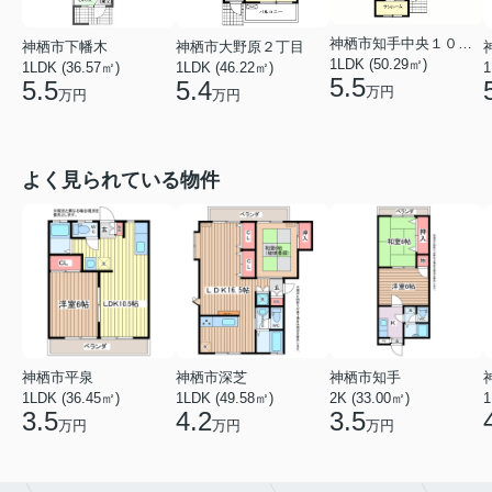
神栖市知手中央１０丁目
神栖市下幡木
神栖市大野原２丁目
1LDK (50.29㎡)
1LDK (36.57㎡)
1LDK (46.22㎡)
1
5.5
5.5
5.4
万円
万円
万円
よく見られている物件
神栖市平泉
神栖市深芝
神栖市知手
1LDK (36.45㎡)
1LDK (49.58㎡)
2K (33.00㎡)
1
3.5
4.2
3.5
万円
万円
万円