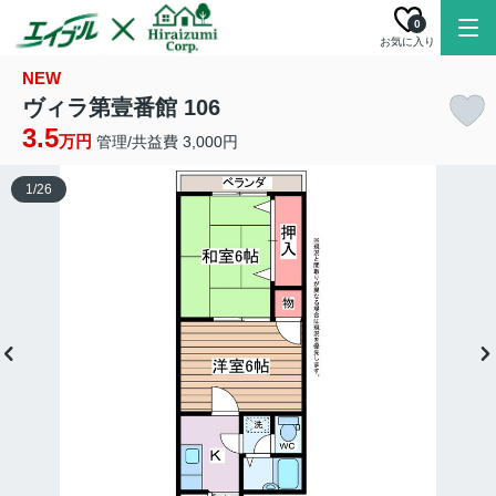
0
お気に入り
NEW
ヴィラ第壹番館 106
3.5
万円
管理/共益費 3,000円
1
/
26