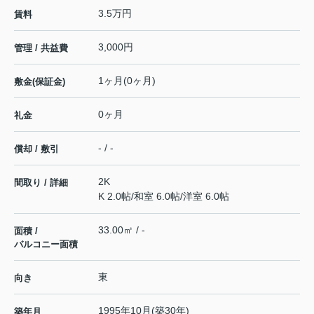
3.5万円
賃料
3,000円
管理 / 共益費
1ヶ月(0ヶ月)
敷金(保証金)
0ヶ月
礼金
- / -
償却 / 敷引
2K
間取り / 詳細
K 2.0帖
/
和室 6.0帖
/
洋室 6.0帖
33.00㎡ / -
面積 /
バルコニー面積
東
向き
1995年10月(築30年)
築年月