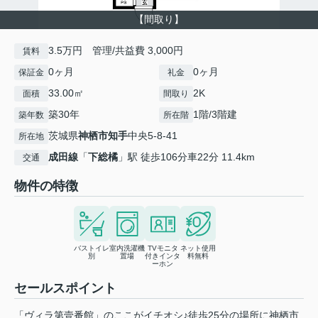
【間取り】
3.5万円 管理/共益費 3,000円
賃料
0ヶ月
0ヶ月
保証金
礼金
33.00㎡
2K
面積
間取り
築30年
1階/3階建
築年数
所在階
茨城県
神栖市
知手
中央5-8-41
所在地
成田線
「
下総橘
」駅 徒歩106分車22分 11.4km
交通
物件の特徴
バストイレ
室内洗濯機
TVモニタ
ネット使用
別
置場
付きインタ
料無料
ーホン
セールスポイント
「ヴィラ第壹番館」のここがイチオシ♪徒歩25分の場所に神栖市