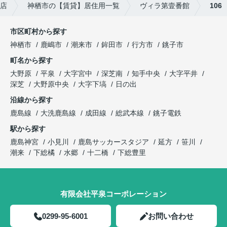
店
神栖市の【賃貸】居住用一覧
ヴィラ第壹番館
106
市区町村から探す
神栖市
鹿嶋市
潮来市
鉾田市
行方市
銚子市
町名から探す
大野原
平泉
大字宮中
深芝南
知手中央
大字平井
深芝
大野原中央
大字下塙
日の出
沿線から探す
鹿島線
大洗鹿島線
成田線
総武本線
銚子電鉄
駅から探す
鹿島神宮
小見川
鹿島サッカースタジア
延方
笹川
潮来
下総橘
水郷
十二橋
下総豊里
有限会社平泉コーポレーション
0299-95-6001
お問い合わせ