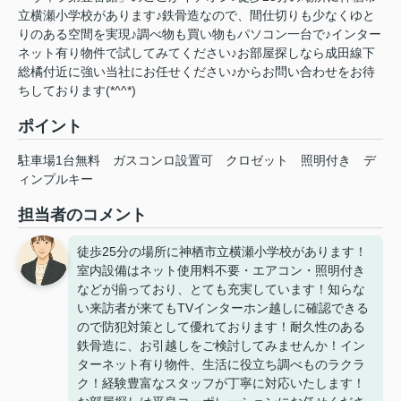
立横瀬小学校があります♪鉄骨造なので、間仕切りも少なくゆと
りのある空間を実現♪調べ物も買い物もパソコン一台で♪インター
ネット有り物件で試してみてください♪お部屋探しなら成田線下
総橘付近に強い当社にお任せください♪
からお問い合わせをお待
ちしております(*^^*)
ポイント
駐車場1台無料
ガスコンロ設置可
クロゼット
照明付き
デ
ィンプルキー
担当者のコメント
徒歩25分の場所に神栖市立横瀬小学校があります！
室内設備はネット使用料不要・エアコン・照明付き
などが揃っており、とても充実しています！知らな
い来訪者が来てもTVインターホン越しに確認できる
ので防犯対策として優れております！耐久性のある
鉄骨造に、お引越しをご検討してみませんか！イン
ターネット有り物件、生活に役立ち調べものラクラ
ク！経験豊富なスタッフが丁寧に対応いたします！