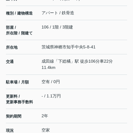
アパート / 鉄骨造
種別 / 建物構造
106 / 1階 / 3階建
部屋 /
所在階 / 階建て
茨城県
神栖市
知手
中央5-8-41
所在地
成田線
「
下総橘
」駅 徒歩106分車22分
交通
11.4km
空有 / 0円
駐車場 / 月額
- / 1.1万円
更新料 /
更新事務手数料
2年
契約期間
空家
現況