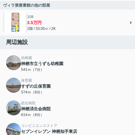
ヴィラ第壹番館の他の部屋
108
3.5万円
1階 / 33.00㎡ / 2K
周辺施設
幼稚園
神栖市立うずも幼稚園
541ｍ（7分）
保育園
すずの丘保育園
574ｍ（8分）
総合病院
神栖済生会病院
614ｍ（8分）
コンビニエンスストア
セブンイレブン 神栖知手東店