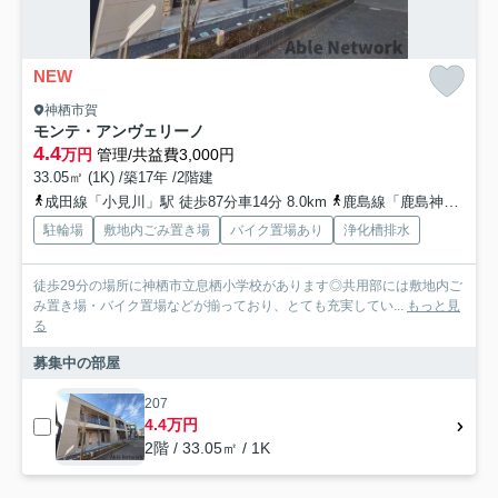
NEW
神栖市賀
モンテ・アンヴェリーノ
4.4
万円
管理/共益費3,000円
33.05㎡ (1K) /築17年 /2階建
成田線「小見川」駅 徒歩87分車14分 8.0km
鹿島線「鹿島神宮」駅 車19分 10.9km
駐輪場
敷地内ごみ置き場
バイク置場あり
浄化槽排水
徒歩29分の場所に神栖市立息栖小学校があります◎共用部には敷地内ご
み置き場・バイク置場などが揃っており、とても充実してい...
もっと見
る
募集中の部屋
207
4.4万円
2階 / 33.05㎡ / 1K