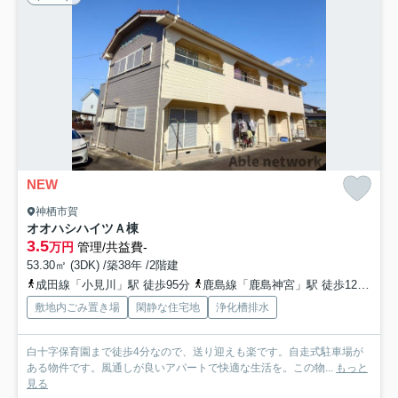
NEW
神栖市賀
オオハシハイツＡ棟
3.5
万円
管理/共益費-
53.30㎡ (3DK) /築38年 /2階建
成田線「小見川」駅 徒歩95分
鹿島線「鹿島神宮」駅 徒歩122分
鹿
敷地内ごみ置き場
閑静な住宅地
浄化槽排水
白十字保育園まで徒歩4分なので、送り迎えも楽です。自走式駐車場が
ある物件です。風通しが良いアパートで快適な生活を。この物...
もっと
見る