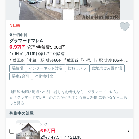
NEW
神栖市賀
グラマードマレA
6.9
万円
管理/共益費5,000円
47.94㎡ (2LDK) /築12年 /2階建
成田線「水郷」駅 徒歩96分
成田線「小見川」駅 徒歩105分
茨城
駐輪場
インターネット対応
防犯カメラ
敷地内ごみ置き場
駐車2台可
浄化槽排水
成田線水郷駅周辺への引っ越しをお考えなら「グラマードマレA」
☆「グラマードマレA」のここがイチオシ☆毎日浴槽に浸かるなら...
も
っと見る
募集中の部屋
202
6.9万円
2階 / 47.94㎡ / 2LDK