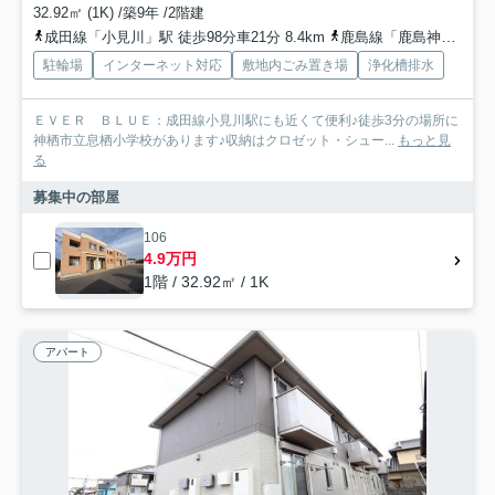
32.92㎡ (1K) /築9年 /2階建
成田線「小見川」駅 徒歩98分車21分 8.4km
鹿島線「鹿島神宮」駅 車17分 10.2km
駐輪場
インターネット対応
敷地内ごみ置き場
浄化槽排水
ＥＶＥＲ ＢＬＵＥ：成田線小見川駅にも近くて便利♪徒歩3分の場所に
神栖市立息栖小学校があります♪収納はクロゼット・シュー...
もっと見
る
募集中の部屋
106
4.9万円
1階 / 32.92㎡ / 1K
アパート