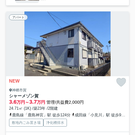
アパート
NEW
神栖市賀
シャーメゾン賀
3.6
3.7
万円～
万円
管理/共益費2,000円
24.71㎡ (1K) /築23年 /2階建
鹿島線「鹿島神宮」駅 徒歩124分
成田線「小見川」駅 徒歩93分
鹿
敷地内ごみ置き場
浄化槽排水