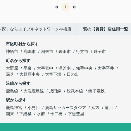
1
を探すならエイブルネットワーク神栖店
賀の【賃貸】居住用一覧
市区町村から探す
神栖市
鹿嶋市
潮来市
鉾田市
行方市
銚子市
町名から探す
大野原
平泉
大字宮中
深芝南
知手中央
大字平井
深芝
大野原中央
大字下塙
日の出
沿線から探す
鹿島線
大洗鹿島線
成田線
総武本線
銚子電鉄
駅から探す
鹿島神宮
小見川
鹿島サッカースタジア
延方
笹川
潮来
下総橘
水郷
十二橋
下総豊里