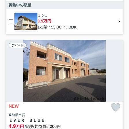
募集中の部屋
１０１
3.5万円
1-2階 / 53.30㎡ / 3DK
アパート
NEW
神栖市賀
ＥＶＥＲ ＢＬＵＥ
4.9
万円
管理/共益費5,000円