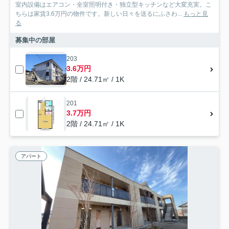
室内設備はエアコン・全室照明付き・独立型キッチンなど大変充実。こ
ちらは家賃3.6万円の物件です。新しい日々を送るにふさわ...
もっと見
る
募集中の部屋
203
3.6万円
2階 / 24.71㎡ / 1K
201
3.7万円
2階 / 24.71㎡ / 1K
アパート