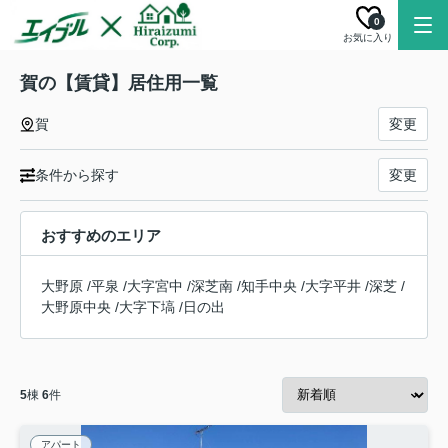
0
お気に入り
賀の【賃貸】居住用一覧
賀
変更
条件から探す
変更
おすすめのエリア
大野原
/
平泉
/
大字宮中
/
深芝南
/
知手中央
/
大字平井
/
深芝
/
大野原中央
/
大字下塙
/
日の出
5
棟
6
件
アパート