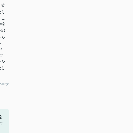
走式
たり
すこ
建物
外部
ルも
ら、
ス
でご
ーシ
たし
の見方
物
ご