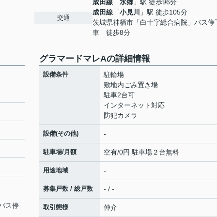
成田線
「
水郷
」駅 徒歩96分
成田線
「
小見川
」駅 徒歩105分
交通
茨城県神栖市「白十字総合病院」バス停
車 徒歩8分
グラマードマレAの詳細情報
設備条件
駐輪場
敷地内ごみ置き場
駐車2台可
インターネット対応
防犯カメラ
設備(その他)
-
駐車場/月額
空有/0円 駐車場２台無料
用途地域
-
募集戸数 / 総戸数
- / -
バス停
取引態様
仲介