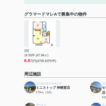
グラマードマレAで募集中の物件
202
14.50坪 (47.94㎡)
6.9
万円(4758.62円/坪)
周辺施設
コンビニエンスストア
コ
ミニストップ 神栖賀店
セ
179ｍ（3分）
店
4
ラーメン
コ