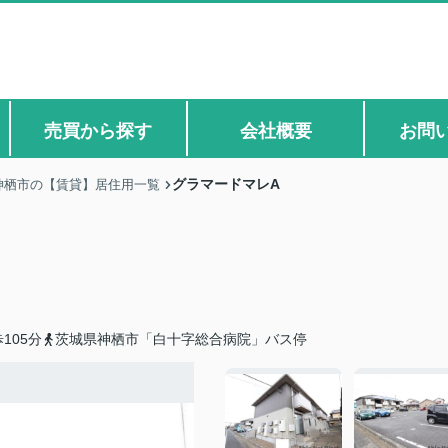
売買から探す
会社概要
お問
グラマードマレA
神栖市の【賃貸】居住用一覧
105分
茨城県神栖市「白十字総合病院」バス停