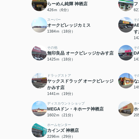
らーめん純輝 神栖店
フ
426ｍ（6分）
6
スーパー
そ
オークビレッジカミス
A
1384ｍ（18分）
す
1
その他
そ
無印良品 オークビレッジかみす店
D
1425ｍ（18分）
1
ドラッグストア
そ
ヤックスドラッグ オークビレッジ
な
かみす店
1
1441ｍ（19分）
ディスカウントショップ
ホ
MEGAドン・キホーテ神栖店
ホ
1602ｍ（21分）
2
ホームセンター
カインズ 神栖店
2296ｍ（29分）