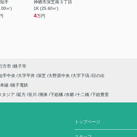
知手
神栖市深芝南３丁目
3.00㎡)
1K (25.60㎡)
4
円
万円
行方市
銚子市
知手中央
大字平井
深芝
大野原中央
大字下塙
日の出
武本線
銚子電鉄
スタジア
延方
笹川
潮来
下総橘
水郷
十二橋
下総豊里
トップページ
スタッフ