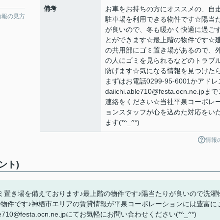
備考
お車をお持ちの方にオススメの、自
情報の見方
駐車場を利用できる物件です☆陽当
が良いので、冬も暖かく快適に過ご
とができます☆最上階の物件です☆
の共用部にゴミ置き場があるので、
の人にゴミを見られるなどのトラブ
防げます☆気になる情報を見つけた
まずはお電話0299-95-6001かアドレ
daiichi.able710@festa.ocn.ne.jpま
連絡をください☆当社平泉コーポレ
ョンスタッフが心を込めた対応をい
ます(*^_^*)
情報
ント)
ミ置き場を備えております♪最上階の物件です♪陽当たりが良いので洗濯
の物件です♪神栖市エリアの賃貸情報が平泉コーポレーションには豊富に
le710@festa.ocn.ne.jpにてお気軽にお問い合わせください(*^_^*)