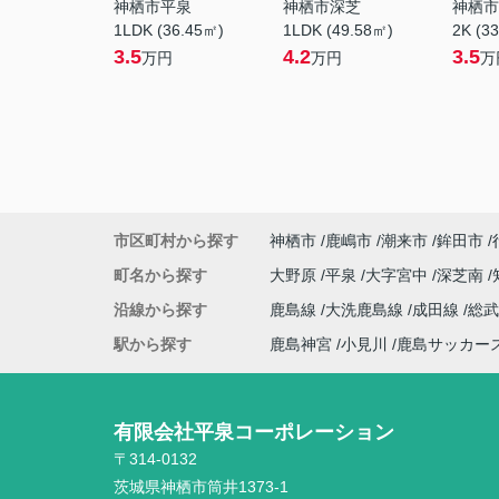
神栖市平泉
神栖市深芝
神栖市
1LDK (36.45㎡)
1LDK (49.58㎡)
2K (3
3.5
4.2
3.5
万円
万円
万
市区町村から探す
神栖市
鹿嶋市
潮来市
鉾田市
町名から探す
大野原
平泉
大字宮中
深芝南
沿線から探す
鹿島線
大洗鹿島線
成田線
総
駅から探す
鹿島神宮
小見川
鹿島サッカー
有限会社平泉コーポレーション
〒314-0132
茨城県神栖市筒井1373-1