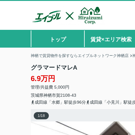
トップ
賃貸×エリア検索
神栖で賃貸物件を探すならエイブルネットワーク神栖店
グラマードマレA
6.9万円
管理/共益費 5,000円
茨城県
神栖市
賀
2108-43
成田線「水郷」駅徒歩96分
成田線「小見川」駅徒歩
1
/
18