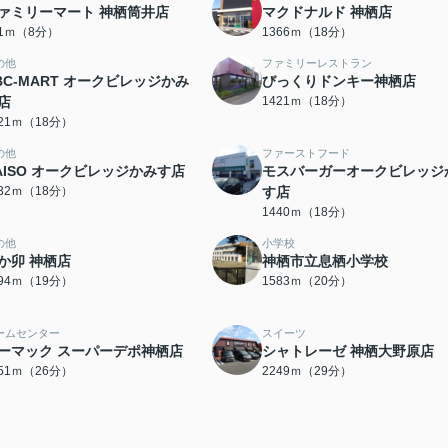
ァミリーマート 神栖筒井店
マクドナルド 神栖店
21ｍ（8分）
1366ｍ（18分）
の他
ファミリーレストラン
BC-MART オークビレッジかみ
びっくりドンキー神栖店
店
1421ｍ（18分）
421ｍ（18分）
の他
ファーストフード
AISO オークビレッジかみす店
モスバーガーオークビレッジ
432ｍ（18分）
す店
1440ｍ（18分）
の他
小学校
か卯 神栖店
神栖市立息栖小学校
494ｍ（19分）
1583ｍ（20分）
ームセンター
スイーツ
ーマック スーパーデポ神栖店
シャトレーゼ 神栖大野原店
051ｍ（26分）
2249ｍ（29分）