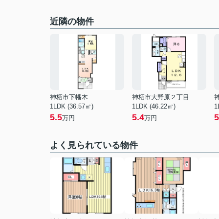
近隣の物件
神栖市下幡木
神栖市大野原２丁目
1LDK (36.57㎡)
1LDK (46.22㎡)
1
5.5
5.4
5
万円
万円
よく見られている物件