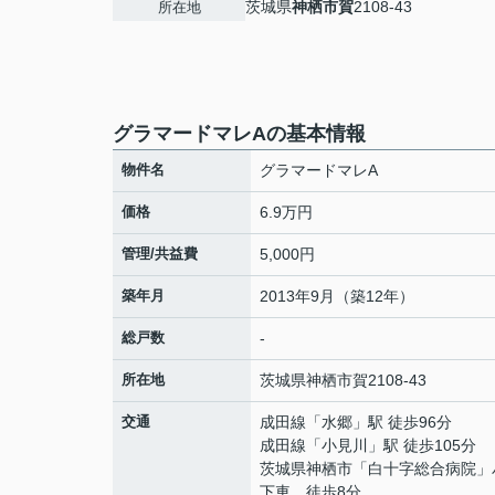
茨城県
神栖市
賀
2108-43
所在地
グラマードマレAの基本情報
物件名
グラマードマレA
価格
6.9万円
管理/共益費
5,000円
築年月
2013年9月（築12年）
総戸数
-
所在地
茨城県
神栖市
賀
2108-43
交通
成田線
「
水郷
」駅 徒歩96分
成田線
「
小見川
」駅 徒歩105分
茨城県神栖市「白十字総合病院」
下車 徒歩8分