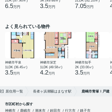
2DK (57.90㎡)
3K (49.68㎡)
2
2LDK (52.20㎡)
6.5
3.5
7.05
万円
万円
万円
よく見られている物件
神栖市平泉
神栖市深芝
神栖市知手
1LDK (36.45㎡)
1LDK (49.58㎡)
2K (33.00㎡)
1
3.5
4.2
3.5
万円
万円
万円
貸】居住用一覧
長者ヶ浜潮騒はまなす駅
鹿嶋市青塚Ｉ戸建
市区町村から探す
神栖市
鹿嶋市
潮来市
鉾田市
行方市
銚子市