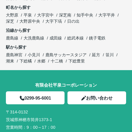
町名から探す
大野原
平泉
大字宮中
深芝南
知手中央
大字平井
深芝
大野原中央
大字下塙
日の出
沿線から探す
鹿島線
大洗鹿島線
成田線
総武本線
銚子電鉄
駅から探す
鹿島神宮
小見川
鹿島サッカースタジア
延方
笹川
潮来
下総橘
水郷
十二橋
下総豊里
有限会社平泉コーポレーション
0299-95-6001
お問い合わせ
〒314-0132
茨城県神栖市筒井1373-1
営業時間：
9：00～17：00