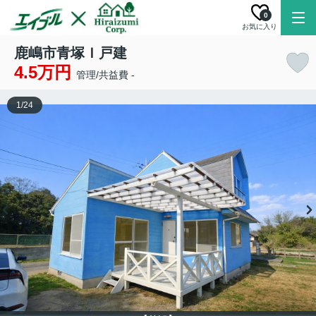
0
お気に入り
鹿嶋市青塚Ｉ戸建
4.5万円
管理/共益費 -
1
/
24