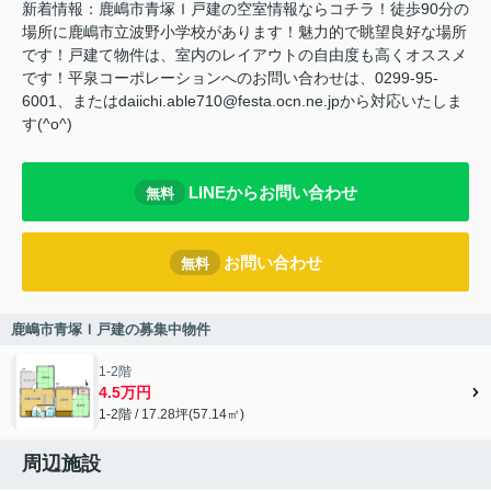
新着情報：鹿嶋市青塚Ｉ戸建の空室情報ならコチラ！徒歩90分の
場所に鹿嶋市立波野小学校があります！魅力的で眺望良好な場所
です！戸建て物件は、室内のレイアウトの自由度も高くオススメ
です！平泉コーポレーションへのお問い合わせは、0299-95-
6001、またはdaiichi.able710@festa.ocn.ne.jpから対応いたしま
す(^o^)
LINEからお問い合わせ
無料
お問い合わせ
無料
鹿嶋市青塚Ｉ戸建の募集中物件
1-2階
4.5万円
1-2階 / 17.28坪(57.14㎡)
周辺施設