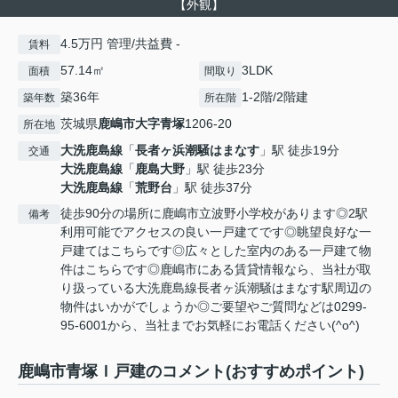
【外観】
4.5万円 管理/共益費 -
賃料
57.14㎡
3LDK
面積
間取り
築36年
1-2階/2階建
築年数
所在階
茨城県
鹿嶋市
大字青塚
1206-20
所在地
大洗鹿島線
「
長者ヶ浜潮騒はまなす
」駅 徒歩19分
交通
大洗鹿島線
「
鹿島大野
」駅 徒歩23分
大洗鹿島線
「
荒野台
」駅 徒歩37分
徒歩90分の場所に鹿嶋市立波野小学校があります◎2駅
備考
利用可能でアクセスの良い一戸建てです◎眺望良好な一
戸建てはこちらです◎広々とした室内のある一戸建て物
件はこちらです◎鹿嶋市にある賃貸情報なら、当社が取
り扱っている大洗鹿島線長者ヶ浜潮騒はまなす駅周辺の
物件はいかがでしょうか◎ご要望やご質問などは0299-
95-6001から、当社までお気軽にお電話ください(^o^)
鹿嶋市青塚Ｉ戸建のコメント(おすすめポイント)