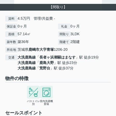
【間取り】
4.5万円 管理/共益費 -
賃料
0ヶ月
0ヶ月
保証金
礼金
57.14㎡
3LDK
面積
間取り
築36年
2階建
築年数
階建て
茨城県
鹿嶋市
大字青塚
1206-20
所在地
大洗鹿島線
「
長者ヶ浜潮騒はまなす
」駅 徒歩19分
交通
大洗鹿島線
「
鹿島大野
」駅 徒歩23分
大洗鹿島線
「
荒野台
」駅 徒歩37分
物件の特徴
バストイレ
室内洗濯機
別
置場
セールスポイント