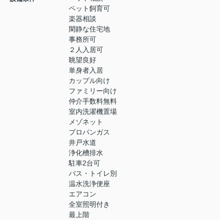
ペット飼育可
楽器相談
閑静な住宅地
事務所可
２人入居可
眺望良好
単身者入居
カップル向け
ファミリー向け
仲介手数料無料
室内洗濯機置場
メゾネット
プロパンガス
井戸水道
浄化槽排水
駐車2台可
バス・トイレ別
温水洗浄便座
エアコン
全室照明付き
最上階