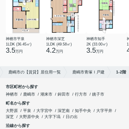
神栖市平泉
神栖市深芝
神栖市知手
1LDK (36.45㎡)
1LDK (49.58㎡)
2K (33.00㎡)
1
3.5
4.2
3.5
万円
万円
万円
鹿嶋市の【賃貸】居住用一覧
鹿嶋市青塚Ｉ戸建
1-2階
市区町村から探す
神栖市
鹿嶋市
潮来市
鉾田市
行方市
銚子市
町名から探す
大野原
平泉
大字宮中
深芝南
知手中央
大字平井
深芝
大野原中央
大字下塙
日の出
沿線から探す