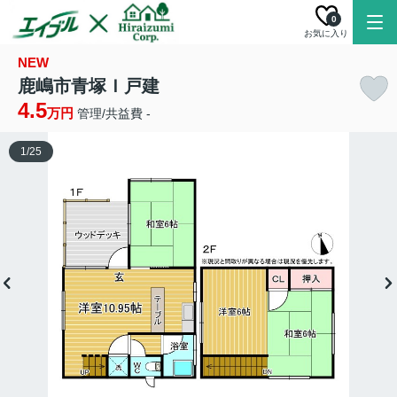
0
お気に入り
NEW
鹿嶋市青塚Ｉ戸建
4.5
万円
管理/共益費 -
1
/
25