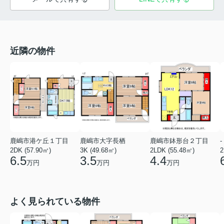
近隣の物件
鹿嶋市港ケ丘１丁目
鹿嶋市大字長栖
鹿嶋市鉢形台２丁目
-
2DK (57.90㎡)
3K (49.68㎡)
2LDK (55.48㎡)
2
6.5
3.5
4.4
万円
万円
万円
よく見られている物件