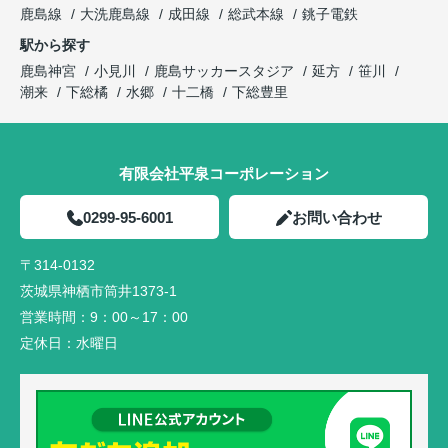
鹿島線
大洗鹿島線
成田線
総武本線
銚子電鉄
駅から探す
鹿島神宮
小見川
鹿島サッカースタジア
延方
笹川
潮来
下総橘
水郷
十二橋
下総豊里
有限会社平泉コーポレーション
0299-95-6001
お問い合わせ
〒314-0132
茨城県神栖市筒井1373-1
営業時間：
9：00～17：00
定休日：
水曜日