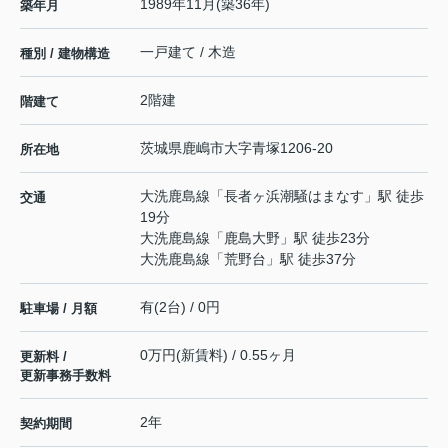
1989年11月(築36年)
築年月
一戸建て / 木造
種別 / 建物構造
2階建
階建て
茨城県
鹿嶋市
大字青塚
1206-20
所在地
大洗鹿島線
「
長者ヶ浜潮騒はまなす
」駅 徒歩
交通
19分
大洗鹿島線
「
鹿島大野
」駅 徒歩23分
大洗鹿島線
「
荒野台
」駅 徒歩37分
有(2台) / 0円
駐車場 / 月額
0万円(新賃料) / 0.55ヶ月
更新料 /
更新事務手数料
2年
契約期間