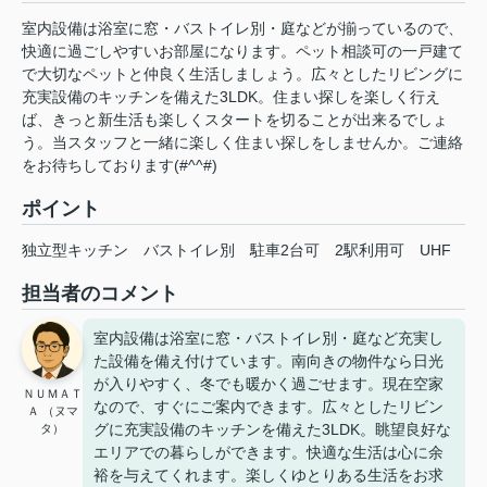
室内設備は浴室に窓・バストイレ別・庭などが揃っているので、
快適に過ごしやすいお部屋になります。ペット相談可の一戸建て
で大切なペットと仲良く生活しましょう。広々としたリビングに
充実設備のキッチンを備えた3LDK。住まい探しを楽しく行え
ば、きっと新生活も楽しくスタートを切ることが出来るでしょ
う。当スタッフと一緒に楽しく住まい探しをしませんか。ご連絡
をお待ちしております(#^^#)
ポイント
独立型キッチン
バストイレ別
駐車2台可
2駅利用可
UHF
担当者のコメント
室内設備は浴室に窓・バストイレ別・庭など充実し
た設備を備え付けています。南向きの物件なら日光
が入りやすく、冬でも暖かく過ごせます。現在空家
ＮＵＭＡＴ
なので、すぐにご案内できます。広々としたリビン
Ａ （ヌマ
グに充実設備のキッチンを備えた3LDK。眺望良好な
タ）
エリアでの暮らしができます。快適な生活は心に余
裕を与えてくれます。楽しくゆとりある生活をお求