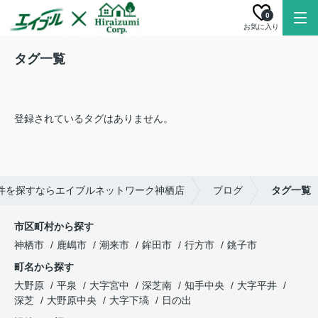
0
お気に入り
タグ一覧
登録されているタグはありません。
件を探すならエイブルネットワーク神栖店
ブログ
タグ一覧
市区町村から探す
神栖市
鹿嶋市
潮来市
鉾田市
行方市
銚子市
町名から探す
大野原
平泉
大字宮中
深芝南
知手中央
大字平井
深芝
大野原中央
大字下塙
日の出