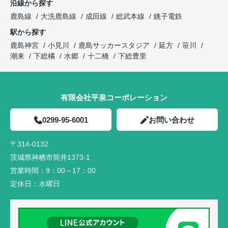
沿線から探す
鹿島線
大洗鹿島線
成田線
総武本線
銚子電鉄
駅から探す
鹿島神宮
小見川
鹿島サッカースタジア
延方
笹川
潮来
下総橘
水郷
十二橋
下総豊里
有限会社平泉コーポレーション
0299-95-6001
お問い合わせ
〒314-0132
茨城県神栖市筒井1373-1
営業時間：
9：00～17：00
定休日：
水曜日