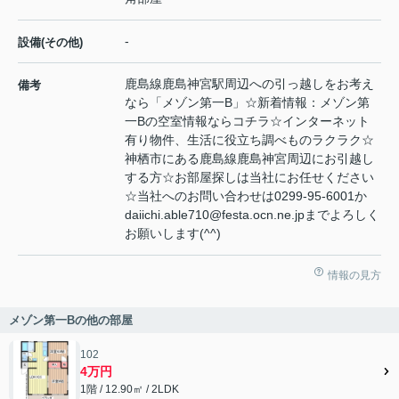
-
設備(その他)
鹿島線鹿島神宮駅周辺への引っ越しをお考え
備考
なら「メゾン第一B」☆新着情報：メゾン第
一Bの空室情報ならコチラ☆インターネット
有り物件、生活に役立ち調べものラクラク☆
神栖市にある鹿島線鹿島神宮周辺にお引越し
する方☆お部屋探しは当社にお任せください
☆当社へのお問い合わせは0299-95-6001か
daiichi.able710@festa.ocn.ne.jpまでよろしく
お願いします(^^)
情報の見方
メゾン第一Bの他の部屋
102
4万円
1階 / 12.90㎡ / 2LDK