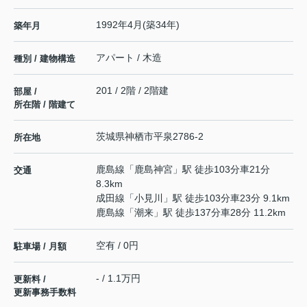
1992年4月(築34年)
築年月
アパート / 木造
種別 / 建物構造
201 / 2階 / 2階建
部屋 /
所在階 / 階建て
茨城県
神栖市
平泉
2786-2
所在地
鹿島線
「
鹿島神宮
」駅 徒歩103分車21分
交通
8.3km
成田線
「
小見川
」駅 徒歩103分車23分 9.1km
鹿島線
「
潮来
」駅 徒歩137分車28分 11.2km
空有 / 0円
駐車場 / 月額
- / 1.1万円
更新料 /
更新事務手数料