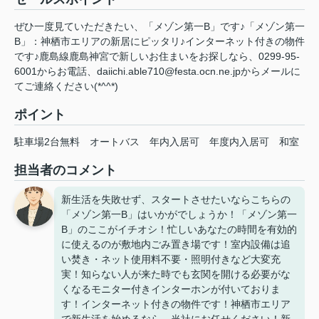
ぜひ一度見ていただきたい、「メゾン第一B」です♪「メゾン第一
B」：神栖市エリアの新居にピッタリ♪インターネット付きの物件
です♪鹿島線鹿島神宮で新しいお住まいをお探しなら、0299-95-
6001からお電話、daiichi.able710@festa.ocn.ne.jpからメールに
てご連絡ください(*^^*)
ポイント
駐車場2台無料
オートバス
年内入居可
年度内入居可
和室
担当者のコメント
新生活を失敗せず、スタートさせたいならこちらの
「メゾン第一B」はいかがでしょうか！「メゾン第一
B」のここがイチオシ！忙しいあなたの時間を有効的
に使えるのが敷地内ごみ置き場です！室内設備は追
い焚き・ネット使用料不要・照明付きなど大変充
実！知らない人が来た時でも玄関を開ける必要がな
くなるモニター付きインターホンが付いておりま
す！インターネット付きの物件です！神栖市エリア