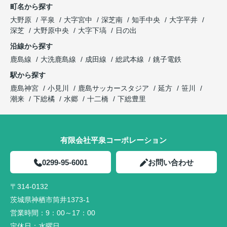
町名から探す
大野原
平泉
大字宮中
深芝南
知手中央
大字平井
深芝
大野原中央
大字下塙
日の出
沿線から探す
鹿島線
大洗鹿島線
成田線
総武本線
銚子電鉄
駅から探す
鹿島神宮
小見川
鹿島サッカースタジア
延方
笹川
潮来
下総橘
水郷
十二橋
下総豊里
有限会社平泉コーポレーション
0299-95-6001
お問い合わせ
〒314-0132
茨城県神栖市筒井1373-1
営業時間：
9：00～17：00
定休日：
水曜日