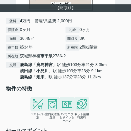
【間取り】
4万円 管理/共益費 2,000円
賃料
0ヶ月
0ヶ月
保証金
礼金
36.45㎡
3K
面積
間取り
築34年
2階/2階建
築年数
所在階
茨城県
神栖市
平泉
2786-2
所在地
鹿島線
「
鹿島神宮
」駅 徒歩103分車21分 8.3km
交通
成田線
「
小見川
」駅 徒歩103分車23分 9.1km
鹿島線
「
潮来
」駅 徒歩137分車28分 11.2km
物件の特徴
バストイレ
室内洗濯機
TVモニタ
ネット使用
別
置場
付きインタ
料無料
ーホン
セールスポイント