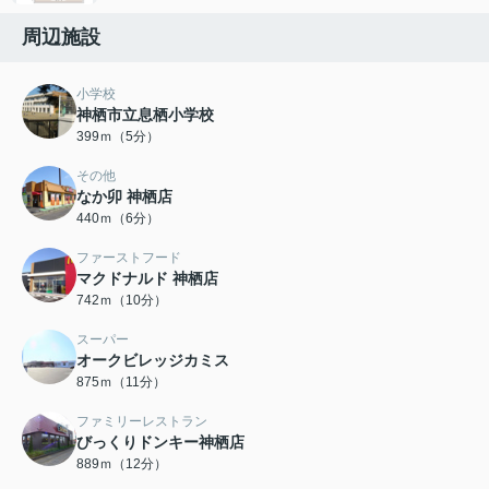
周辺施設
小学校
神栖市立息栖小学校
399ｍ（5分）
その他
なか卯 神栖店
440ｍ（6分）
ファーストフード
マクドナルド 神栖店
742ｍ（10分）
スーパー
オークビレッジカミス
875ｍ（11分）
ファミリーレストラン
びっくりドンキー神栖店
889ｍ（12分）