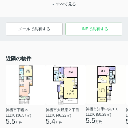
すべて見る
メールで共有する
LINEで共有する
近隣の物件
神栖市知手中央１０丁目
神栖市下幡木
神栖市大野原２丁目
1LDK (50.29㎡)
1LDK (36.57㎡)
1LDK (46.22㎡)
1
5.5
5.5
5.4
万円
万円
万円