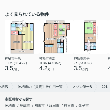
よく見られている物件
神栖市平泉
神栖市深芝
神栖市知手
1LDK (36.45㎡)
1LDK (49.58㎡)
2K (33.00㎡)
1
3.5
4.2
3.5
万円
万円
万円
神栖店
神栖市の【賃貸】居住用一覧
メゾン第一B
201
市区町村から探す
神栖市
鹿嶋市
潮来市
鉾田市
行方市
銚子市