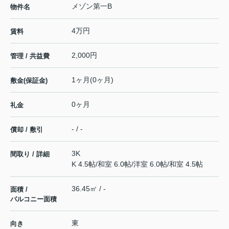
メゾン第一B
物件名
4万円
賃料
2,000円
管理 / 共益費
1ヶ月(0ヶ月)
敷金(保証金)
0ヶ月
礼金
- / -
償却 / 敷引
3K
間取り / 詳細
K 4.5帖
/
和室 6.0帖
/
洋室 6.0帖
/
和室 4.5帖
36.45㎡ / -
面積 /
バルコニー面積
東
向き