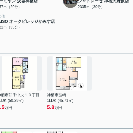
ーミヤン 茨城神栖店
シャトレーゼ 神栖大野原店
257ｍ（29分）
2335ｍ（30分）
の他
AISO オークビレッジかみす店
622ｍ（33分）
神栖市知手中央１０丁目
神栖市波崎
LDK (50.29㎡)
1LDK (45.71㎡)
.5
5.8
万円
万円