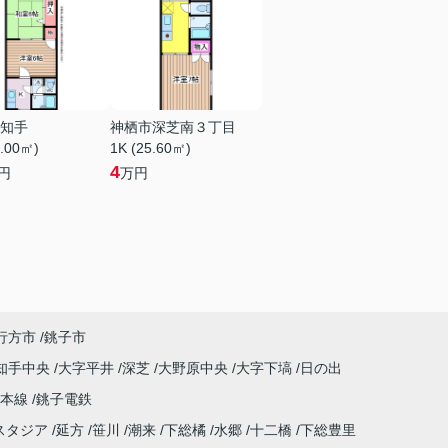
知手
神栖市深芝南３丁目
3.00㎡)
1K (25.60㎡)
4
円
万円
行方市
銚子市
知手中央
大字平井
深芝
大野原中央
大字下塙
日の出
武本線
銚子電鉄
スタジア
延方
笹川
潮来
下総橘
水郷
十二橋
下総豊里