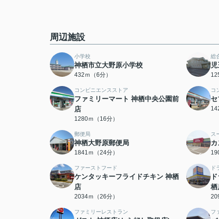
周辺施設
小学校
総
神栖市立大野原小学校
児
432ｍ（6分）
1
コンビニエンスストア
コ
ファミリーマート 神栖中央公園前
セ
店
1
1280ｍ（16分）
郵便局
ス
神栖大野原郵便局
カ
1841ｍ（24分）
1
ファーストフード
ド
ケンタッキーフライドチキン 神栖
ド
店
栖
2034ｍ（26分）
2
ファミリーレストラン
フ