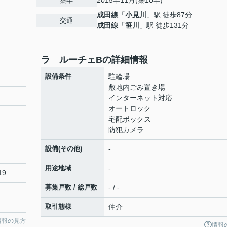
2015年11月(築10年)
築年
成田線
「
小見川
」駅 徒歩87分
交通
成田線
「
笹川
」駅 徒歩131分
ラ ルーチェBの詳細情報
設備条件
駐輪場
敷地内ごみ置き場
インターネット対応
オートロック
宅配ボックス
防犯カメラ
設備(その他)
-
用途地域
-
19
募集戸数 / 総戸数
- / -
取引態様
仲介
情報の見方
情報