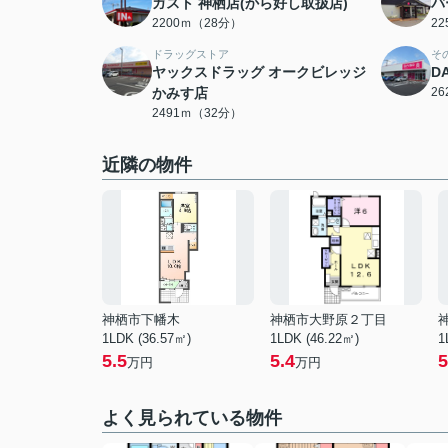
ガスト 神栖店(から好し取扱店)
バ
2200ｍ（28分）
2
ドラッグストア
そ
ヤックスドラッグ オークビレッジ
D
かみす店
2
2491ｍ（32分）
近隣の物件
神栖市下幡木
神栖市大野原２丁目
1LDK (36.57㎡)
1LDK (46.22㎡)
1
5.5
5.4
5
万円
万円
よく見られている物件