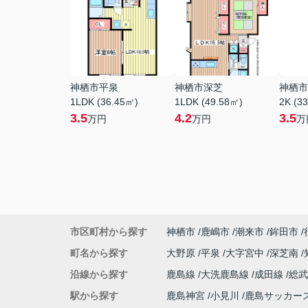
神栖市平泉
神栖市深芝
神栖市
1LDK (36.45㎡)
1LDK (49.58㎡)
2K (3
3.5
4.2
3.5
万円
万円
万
市区町村から探す
神栖市
鹿嶋市
潮来市
鉾田市
町名から探す
大野原
平泉
大字宮中
深芝南
沿線から探す
鹿島線
大洗鹿島線
成田線
総
駅から探す
鹿島神宮
小見川
鹿島サッカー