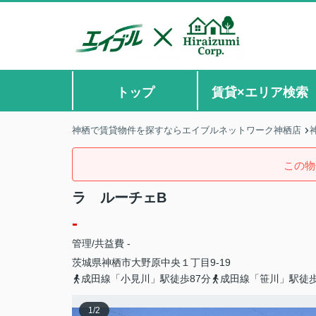
トップ
賃貸×エリア検索
神栖で賃貸物件を探すならエイブルネットワーク神栖店
この物
ラ ルーチェB
-
管理/共益費 -
茨城県
神栖市
大野原中央
１丁目9-19
成田線「小見川」駅徒歩87分
成田線「笹川」駅徒歩
1
/
2