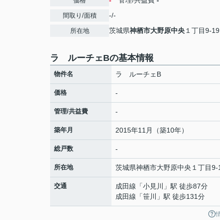
-
管理/共益費
-
価格
-/-
間取り/面積
茨城県
神栖市
大野原中央
１丁目9-19
所在地
ラ ルーチェBの基本情報
物件名
ラ ルーチェB
価格
-
管理/共益費
-
築年月
2015年11月（築10年）
総戸数
-
所在地
茨城県
神栖市
大野原中央
１丁目9-
交通
成田線
「
小見川
」駅 徒歩87分
成田線
「
笹川
」駅 徒歩131分