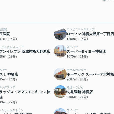
合病院
コンビニエンスストア
玉医院
ローソン 神栖大野原一丁目店
251ｍ（16分）
1259ｍ（16分）
ンビニエンスストア
スーパー
ブンイレブン 茨城神栖大野原店
スーパータイヨー神栖店
428ｍ（18分）
1675ｍ（21分）
ーパー
ホームセンター
スミ 神栖店
ホーマック スーパーデポ神
905ｍ（24分）
2007ｍ（26分）
ラッグストア
そば・うどん
ラッグストアマツモトキヨシ 神
丸亀製麺 神栖店
店
2106ｍ（27分）
093ｍ（27分）
ァミリーレストラン
スイーツ