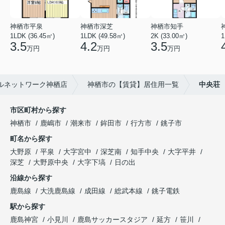
神栖市平泉
神栖市深芝
神栖市知手
1LDK (36.45㎡)
1LDK (49.58㎡)
2K (33.00㎡)
1
3.5
4.2
3.5
万円
万円
万円
ルネットワーク神栖店
神栖市の【賃貸】居住用一覧
中央荘
市区町村から探す
神栖市
鹿嶋市
潮来市
鉾田市
行方市
銚子市
町名から探す
大野原
平泉
大字宮中
深芝南
知手中央
大字平井
深芝
大野原中央
大字下塙
日の出
沿線から探す
鹿島線
大洗鹿島線
成田線
総武本線
銚子電鉄
駅から探す
鹿島神宮
小見川
鹿島サッカースタジア
延方
笹川