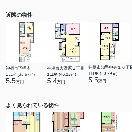
近隣の物件
神栖市知手中央１０丁
神栖市下幡木
神栖市大野原２丁目
1LDK (50.29㎡)
1LDK (36.57㎡)
1LDK (46.22㎡)
5.5
5.5
5.4
万円
万円
万円
よく見られている物件