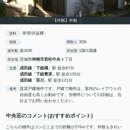
【外観】外観
- 管理/共益費 -
賃料
-
3DK
面積
間取り
築35年
1階/1階建
築年数
所在階
茨城県
神栖市
若松中央
４丁目
所在地
成田線
「
下総橘
」駅 徒歩87分
交通
成田線
「
下総豊里
」駅 徒歩135分
成田線
「
笹川
」駅 徒歩121分
賃貸戸建物件です。戸建て物件は、室内のレイアウトの
備考
自由度も高くお勧めです。当物件についての詳細は、当
社までお問い合わせください。
中央荘のコメント(おすすめポイント)
こちらの物件はコンビニまでの距離が276mです。外観もきれい