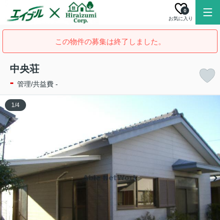
0
お気に入り
この物件の募集は終了しました。
中央荘
-
管理/共益費 -
1
/
4