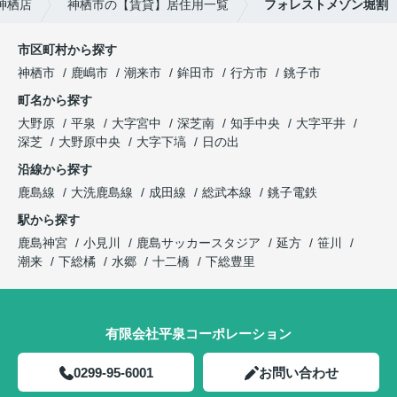
神栖店
神栖市の【賃貸】居住用一覧
フォレストメゾン堀割
市区町村から探す
神栖市
鹿嶋市
潮来市
鉾田市
行方市
銚子市
町名から探す
大野原
平泉
大字宮中
深芝南
知手中央
大字平井
深芝
大野原中央
大字下塙
日の出
沿線から探す
鹿島線
大洗鹿島線
成田線
総武本線
銚子電鉄
駅から探す
鹿島神宮
小見川
鹿島サッカースタジア
延方
笹川
潮来
下総橘
水郷
十二橋
下総豊里
有限会社平泉コーポレーション
0299-95-6001
お問い合わせ