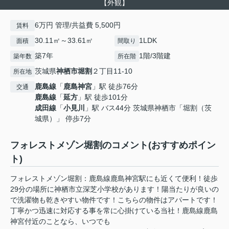
【外観】
6万円 管理/共益費 5,500円
賃料
30.11㎡～33.61㎡
1LDK
面積
間取り
築7年
1階/3階建
築年数
所在階
茨城県
神栖市
堀割
２丁目11-10
所在地
鹿島線
「
鹿島神宮
」駅 徒歩76分
交通
鹿島線
「
延方
」駅 徒歩101分
成田線
「
小見川
」駅 バス44分 茨城県神栖市「堀割（茨
城県）」 停歩7分
フォレストメゾン堀割のコメント(おすすめポイン
ト)
フォレストメゾン堀割：鹿島線鹿島神宮駅にも近くて便利！徒歩
29分の場所に神栖市立深芝小学校があります！陽当たりが良いの
で洗濯物も乾きやすい物件です！こちらの物件はアパートです！
丁寧かつ迅速に対応する事を常に心掛けている当社！鹿島線鹿島
神宮付近のことなら、いつでも