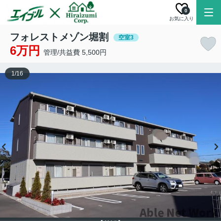
0
お気に入り
フォレストメゾン堀割
空室3
6万円
管理/共益費 5,500円
1
/
16