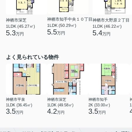
神栖市知手中央１０丁目
神栖市深芝
神栖市大野原２丁目
1LDK (50.29㎡)
1LDK (45.27㎡)
1LDK (46.22㎡)
5.5
5.3
5.4
万円
万円
万円
よく見られている物件
神栖市平泉
神栖市深芝
神栖市知手
1LDK (36.45㎡)
1LDK (49.58㎡)
2K (33.00㎡)
1
3.5
4.2
3.5
万円
万円
万円