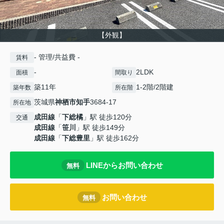
【外観】
- 管理/共益費 -
賃料
-
2LDK
面積
間取り
築11年
1-2階/2階建
築年数
所在階
茨城県
神栖市
知手
3684-17
所在地
成田線
「
下総橘
」駅 徒歩120分
交通
成田線
「
笹川
」駅 徒歩149分
成田線
「
下総豊里
」駅 徒歩162分
LINEからお問い合わせ
無料
お問い合わせ
無料