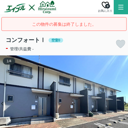
0
お気に入り
この物件の募集は終了しました。
コンフォートⅠ
空室0
-
管理/共益費 -
1
/
4