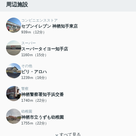
周辺施設
コンビニエンスストア
セブンイレブン 神栖知手東店
939ｍ（12分）
スーパー
スーパータイヨー知手店
1160ｍ（15分）
その他
ピリ・アロハ
1239ｍ（16分）
警察
神栖警察署知手浜交番
1740ｍ（22分）
幼稚園
神栖市立うずも幼稚園
1755ｍ（22分）
すべて見る