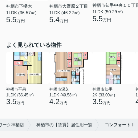
神栖市知手中央１０丁
神栖市下幡木
神栖市大野原２丁目
1LDK (50.29㎡)
1LDK (36.57㎡)
1LDK (46.22㎡)
5.5
5.5
5.4
万円
万円
万円
よく見られている物件
神栖市平泉
神栖市深芝
神栖市知手
1LDK (36.45㎡)
1LDK (49.58㎡)
2K (33.00㎡)
1
3.5
4.2
3.5
万円
万円
万円
ワーク神栖店
神栖市の【賃貸】居住用一覧
コンフォートⅠ