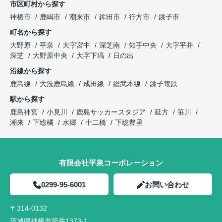
市区町村から探す
神栖市
鹿嶋市
潮来市
鉾田市
行方市
銚子市
町名から探す
大野原
平泉
大字宮中
深芝南
知手中央
大字平井
深芝
大野原中央
大字下塙
日の出
沿線から探す
鹿島線
大洗鹿島線
成田線
総武本線
銚子電鉄
駅から探す
鹿島神宮
小見川
鹿島サッカースタジア
延方
笹川
潮来
下総橘
水郷
十二橋
下総豊里
有限会社平泉コーポレーション
0299-95-6001
お問い合わせ
〒314-0132
茨城県神栖市筒井1373-1