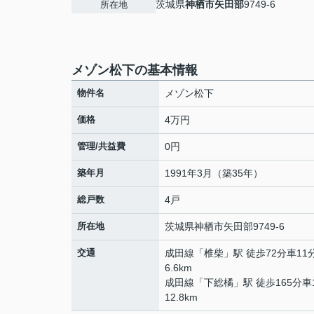
茨城県
神栖市
矢田部
9749-6
所在地
メゾン松下の基本情報
物件名
メゾン松下
価格
4万円
管理/共益費
0円
築年月
1991年3月（築35年）
総戸数
4戸
所在地
茨城県
神栖市
矢田部
9749-6
交通
成田線
「
椎柴
」駅 徒歩72分車11
6.6km
成田線
「
下総橘
」駅 徒歩165分車
12.8km