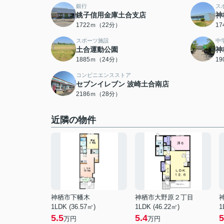
銀行
ス
銚子信用金庫土合支店
神
1722ｍ（22分）
1
スポーツ施設
中
土合運動公園
神
1885ｍ（24分）
1
コンビニエンスストア
セブンイレブン 波崎土合南店
2186ｍ（28分）
近隣の物件
神栖市下幡木
神栖市大野原２丁目
1LDK (36.57㎡)
1LDK (46.22㎡)
1
5.5
5.4
5
万円
万円