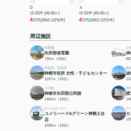
D
Ａ
15.02坪 (49.68㎡)
15.02坪 (49.68㎡)
4
4
万円(2663.12円/坪)
万円(2663.12円/坪)
周辺施設
保育園
小
矢田部保育園
神
736ｍ（10分）
8
市役所・区役所
郵
神栖市役所 女性・子どもセンター
波
1197ｍ（15分）
1
その他
外
神栖市矢田部公民館
渡
1400ｍ（18分）
1
ホームセンター
ス
コメリハード&グリーン神栖土合
カ
店
1
1509ｍ（19分）