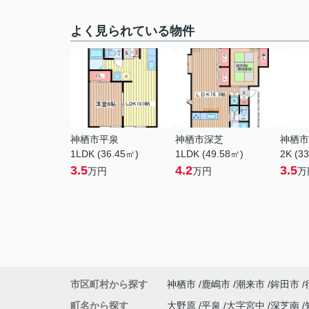
よく見られている物件
神栖市平泉
神栖市深芝
神栖市
1LDK (36.45㎡)
1LDK (49.58㎡)
2K (3
3.5
4.2
3.5
万円
万円
万
市区町村から探す
神栖市
鹿嶋市
潮来市
鉾田市
町名から探す
大野原
平泉
大字宮中
深芝南