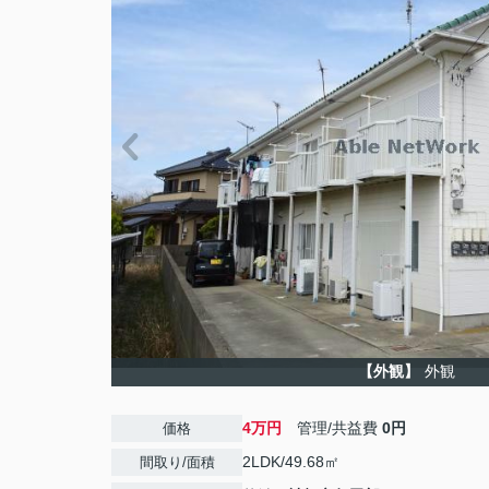
【外観】
外観
4万円
管理/共益費
0円
価格
2LDK/49.68㎡
間取り/面積