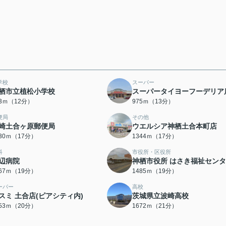
学校
スーパー
栖市立植松小学校
スーパータイヨーフーデリア
83ｍ（12分）
975ｍ（13分）
便局
その他
崎土合ヶ原郵便局
ウエルシア神栖土合本町店
330ｍ（17分）
1344ｍ（17分）
科
市役所・区役所
辺病院
神栖市役所 はさき福祉セン
467ｍ（19分）
1485ｍ（19分）
ーパー
高校
スミ 土合店(ピアシティ内)
茨城県立波崎高校
553ｍ（20分）
1672ｍ（21分）