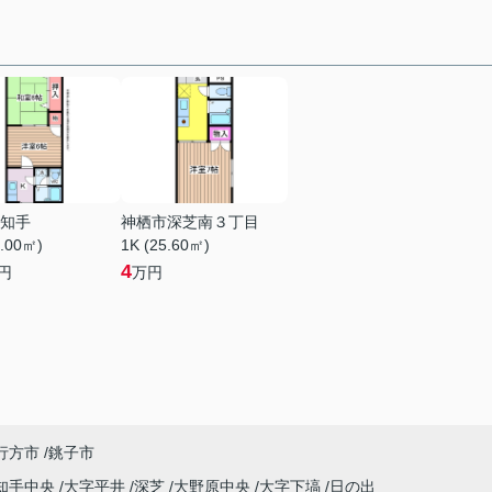
知手
神栖市深芝南３丁目
3.00㎡)
1K (25.60㎡)
4
円
万円
行方市
銚子市
知手中央
大字平井
深芝
大野原中央
大字下塙
日の出