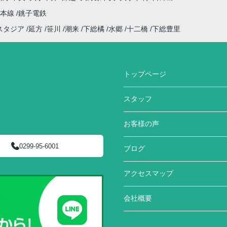
武本線
銚子電鉄
スタジア
延方
笹川
潮来
下総橘
水郷
十二橋
下総豊里
トップページ
スタッフ
お客様の声
0299-95-6001
ブログ
アクセスマップ
会社概要