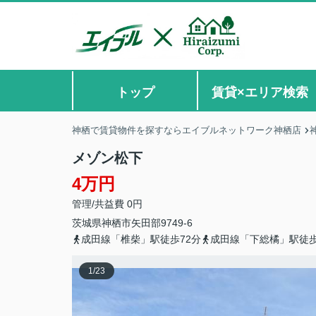
トップ
賃貸×エリア検索
神栖で賃貸物件を探すならエイブルネットワーク神栖店
メゾン松下
4万円
管理/共益費 0円
茨城県
神栖市
矢田部
9749-6
成田線「椎柴」駅徒歩72分
成田線「下総橘」駅徒歩
1
/
23