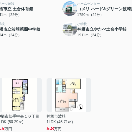
ポーツ施設
ホームセンター
栖市立 土合体育館
コメリ ハード&グリーン波崎
741ｍ（22分）
1750ｍ（22分）
学校
小学校
栖市立波崎第四中学校
神栖市立やたべ土合小学校
904ｍ（24分）
1911ｍ（24分）
神栖市知手中央１０丁目
神栖市波崎
LDK (50.29㎡)
1LDK (45.71㎡)
.5
5.8
万円
万円