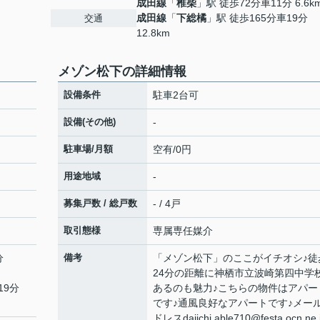
成田線
「
椎柴
」駅 徒歩72分車11分 6.6k
成田線
「
下総橘
」駅 徒歩165分車19分
交通
12.8km
メゾン松下の詳細情報
設備条件
駐車2台可
設備(その他)
-
駐車場/月額
空有/0円
用途地域
-
募集戸数 / 総戸数
- / 4戸
取引態様
専属専任媒介
分
備考
「メゾン松下」のここがイチオシ♪徒
24分の距離に神栖市立波崎第四中学
19分
あるのも魅力♪こちらの物件はアパー
です♪通風良好なアパートです♪メー
ドレスdaiichi.able710@festa.ocn.ne.