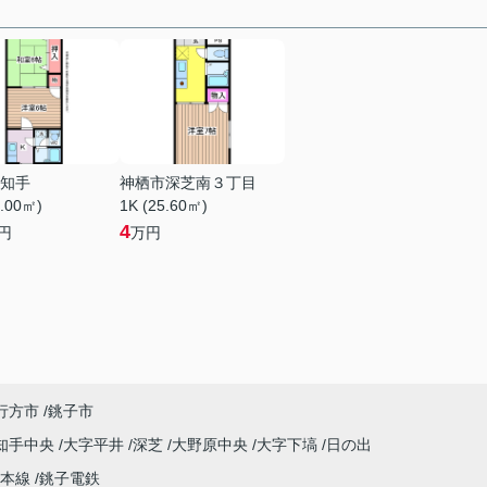
知手
神栖市深芝南３丁目
3.00㎡)
1K (25.60㎡)
4
円
万円
行方市
銚子市
知手中央
大字平井
深芝
大野原中央
大字下塙
日の出
武本線
銚子電鉄