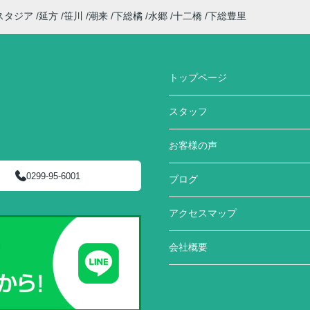
スタジア
延方
笹川
潮来
下総橘
水郷
十二橋
下総豊里
トップページ
スタッフ
お客様の声
0299-95-6001
ブログ
アクセスマップ
会社概要