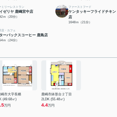
ァミリーレストラン
ファーストフード
イゼリヤ 鹿嶋宮中店
ケンタッキーフライドチキン
592ｍ（20分）
店
1648ｍ（21分）
茶店・カフェ
ターバックスコーヒー 鹿島店
854ｍ（24分）
鹿嶋市大字長栖
鹿嶋市鉢形台２丁目
K (49.68㎡)
2LDK (55.48㎡)
.5
4.4
万円
万円