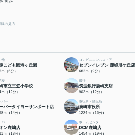
駅 徒歩
情報の見方
の他
コンビニエンスストア
定こども園港ヶ丘園
セブンイレブン 鹿嶋旭ケ丘店
05ｍ（6分）
682ｍ（9分）
学校
銀行
嶋市立三笠小学校
筑波銀行鹿嶋支店
94ｍ（12分）
902ｍ（12分）
ーパー
市役所・区役所
ーパータイヨーサンポート店
鹿嶋市役所
068ｍ（14分）
1224ｍ（16分）
ーパー
ホームセンター
オン鹿嶋店
DCM鹿嶋店
421ｍ（18分）
1454ｍ（19分）