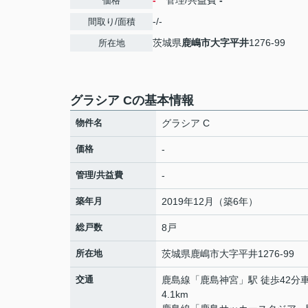
-
管理/共益費
-
価格
-/-
間取り/面積
茨城県
鹿嶋市
大字平井
1276-99
所在地
グラシア Cの基本情報
物件名
グラシア C
価格
-
管理/共益費
-
築年月
2019年12月（築6年）
総戸数
8戸
所在地
茨城県
鹿嶋市
大字平井
1276-99
交通
鹿島線
「
鹿島神宮
」駅 徒歩42分
4.1km