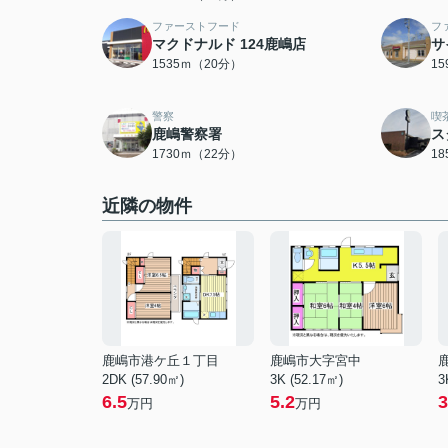
ファーストフード
フ
マクドナルド 124鹿嶋店
サ
1535ｍ（20分）
1
警察
喫
鹿嶋警察署
ス
1730ｍ（22分）
1
近隣の物件
鹿嶋市港ケ丘１丁目
鹿嶋市大字宮中
2DK (57.90㎡)
3K (52.17㎡)
3
6.5
5.2
3
万円
万円