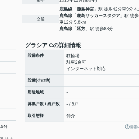
2019年12月(築6年)
築年
鹿島線
「
鹿島神宮
」駅 徒歩42分車9分 4.
鹿島線
「
鹿島サッカースタジア
」駅 徒歩
交通
車12分 5.8km
鹿島線
「
延方
」駅 徒歩88分
グラシア Cの詳細情報
設備条件
駐輪場
駐車2台可
インターネット対応
設備(その他)
-
用途地域
-
募集戸数 / 総戸数
- / 8戸
取引態様
仲介
車9分
情報