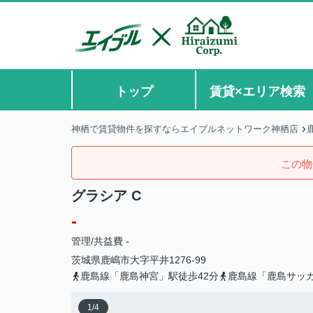
トップ
賃貸×エリア検索
神栖で賃貸物件を探すならエイブルネットワーク神栖店
この物
グラシア C
-
管理/共益費 -
茨城県
鹿嶋市
大字平井
1276-99
鹿島線「鹿島神宮」駅徒歩42分
鹿島線「鹿島サッカ
1
/
4