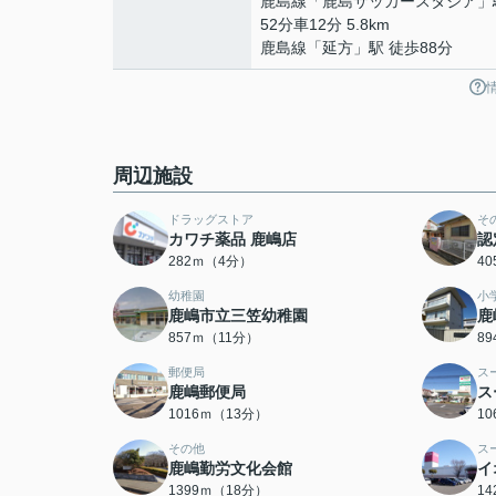
鹿島線
「
鹿島サッカースタジア
」
52分車12分 5.8km
鹿島線
「
延方
」駅 徒歩88分
周辺施設
ドラッグストア
そ
カワチ薬品 鹿嶋店
認
282ｍ（4分）
4
幼稚園
小
鹿嶋市立三笠幼稚園
鹿
857ｍ（11分）
8
郵便局
ス
鹿嶋郵便局
ス
1016ｍ（13分）
1
その他
ス
鹿嶋勤労文化会館
イ
1399ｍ（18分）
1