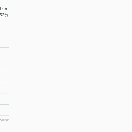
1km
52分
の見方