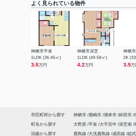
よく見られている物件
神栖市平泉
神栖市深芝
神栖市
1LDK (36.45㎡)
1LDK (49.58㎡)
2K (3
3.5
4.2
3.5
万円
万円
万
市区町村から探す
神栖市
鹿嶋市
潮来市
鉾田市
町名から探す
大野原
平泉
大字宮中
深芝南
沿線から探す
鹿島線
大洗鹿島線
成田線
総