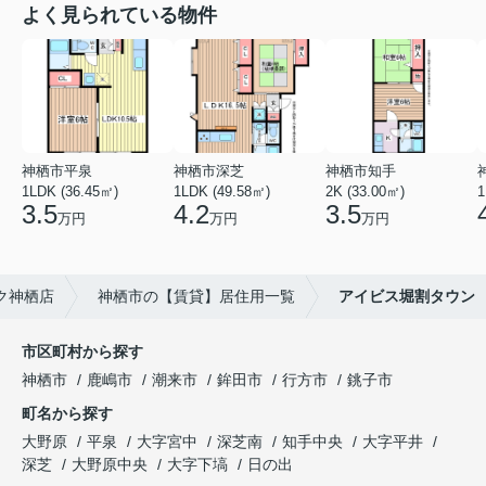
よく見られている物件
神栖市平泉
神栖市深芝
神栖市知手
1LDK (36.45㎡)
1LDK (49.58㎡)
2K (33.00㎡)
1
3.5
4.2
3.5
万円
万円
万円
ク神栖店
神栖市の【賃貸】居住用一覧
アイビス堀割タウン
市区町村から探す
神栖市
鹿嶋市
潮来市
鉾田市
行方市
銚子市
町名から探す
大野原
平泉
大字宮中
深芝南
知手中央
大字平井
深芝
大野原中央
大字下塙
日の出