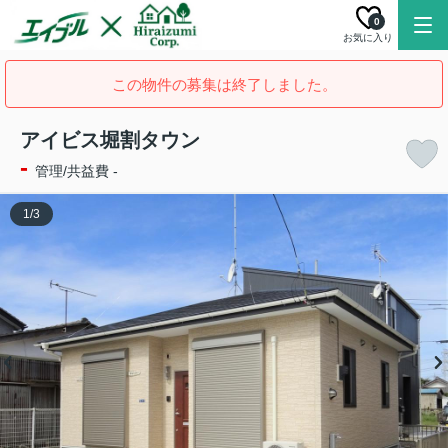
0
お気に入り
この物件の募集は終了しました。
アイビス堀割タウン
-
管理/共益費 -
1
/
3