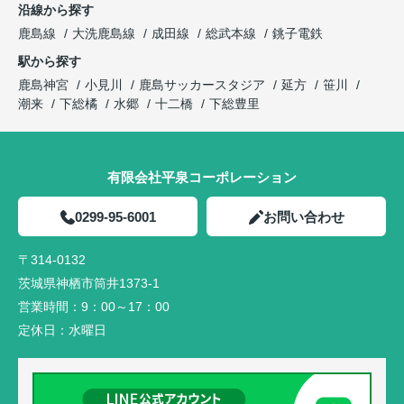
沿線から探す
鹿島線
大洗鹿島線
成田線
総武本線
銚子電鉄
駅から探す
鹿島神宮
小見川
鹿島サッカースタジア
延方
笹川
潮来
下総橘
水郷
十二橋
下総豊里
有限会社平泉コーポレーション
0299-95-6001
お問い合わせ
〒314-0132
茨城県神栖市筒井1373-1
営業時間：
9：00～17：00
定休日：
水曜日