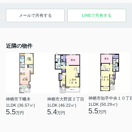
メールで共有する
LINEで共有する
近隣の物件
神栖市知手中央１０丁
神栖市下幡木
神栖市大野原２丁目
1LDK (50.29㎡)
1LDK (36.57㎡)
1LDK (46.22㎡)
5.5
5.5
5.4
万円
万円
万円