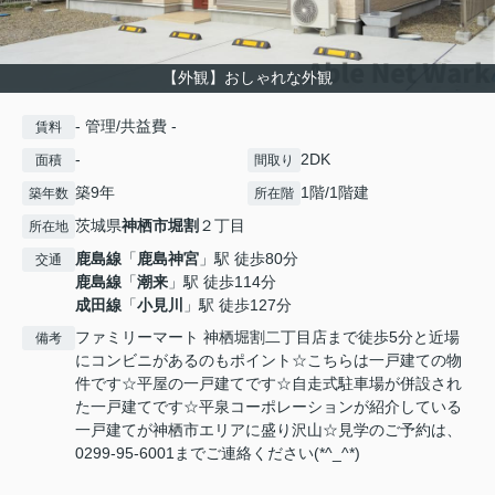
【外観】おしゃれな外観
- 管理/共益費 -
賃料
-
2DK
面積
間取り
築9年
1階/1階建
築年数
所在階
茨城県
神栖市
堀割
２丁目
所在地
鹿島線
「
鹿島神宮
」駅 徒歩80分
交通
鹿島線
「
潮来
」駅 徒歩114分
成田線
「
小見川
」駅 徒歩127分
ファミリーマート 神栖堀割二丁目店まで徒歩5分と近場
備考
にコンビニがあるのもポイント☆こちらは一戸建ての物
件です☆平屋の一戸建てです☆自走式駐車場が併設され
た一戸建てです☆平泉コーポレーションが紹介している
一戸建てが神栖市エリアに盛り沢山☆見学のご予約は、
0299-95-6001までご連絡ください(*^_^*)