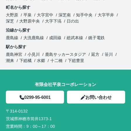
町名から探す
大野原
平泉
大字宮中
深芝南
知手中央
大字平井
深芝
大野原中央
大字下塙
日の出
沿線から探す
鹿島線
大洗鹿島線
成田線
総武本線
銚子電鉄
駅から探す
鹿島神宮
小見川
鹿島サッカースタジア
延方
笹川
潮来
下総橘
水郷
十二橋
下総豊里
有限会社平泉コーポレーション
0299-95-6001
お問い合わせ
〒314-0132
茨城県神栖市筒井1373-1
営業時間：
9：00～17：00