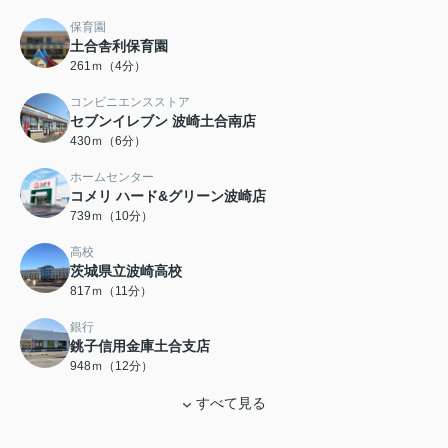
保育園
土合舎利保育園
261ｍ（4分）
コンビニエンスストア
セブンイレブン 波崎土合南店
430ｍ（6分）
ホームセンター
コメリ ハード&グリーン波崎店
739ｍ（10分）
高校
茨城県立波崎高校
817ｍ（11分）
銀行
銚子信用金庫土合支店
948ｍ（12分）
すべて見る