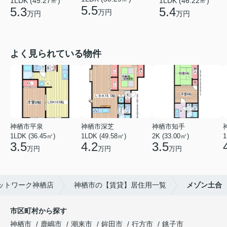
1LDK (45.27㎡)
1LDK (46.22㎡)
5.5
5.3
5.4
万円
万円
万円
よく見られている物件
神栖市平泉
神栖市深芝
神栖市知手
1LDK (36.45㎡)
1LDK (49.58㎡)
2K (33.00㎡)
1
3.5
4.2
3.5
万円
万円
万円
ットワーク神栖店
神栖市の【賃貸】居住用一覧
メゾン土合
市区町村から探す
神栖市
鹿嶋市
潮来市
鉾田市
行方市
銚子市