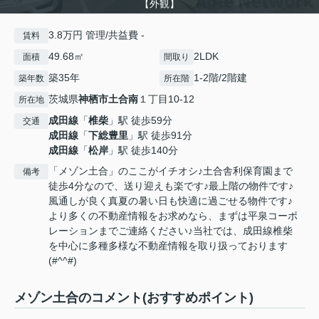
【外観】
3.8万円 管理/共益費 -
賃料
49.68㎡
2LDK
面積
間取り
築35年
1-2階/2階建
築年数
所在階
茨城県
神栖市
土合南
１丁目10-12
所在地
成田線
「
椎柴
」駅 徒歩59分
交通
成田線
「
下総豊里
」駅 徒歩91分
成田線
「
松岸
」駅 徒歩140分
「メゾン土合」のここがイチオシ♪土合舎利保育園まで
備考
徒歩4分なので、送り迎えも楽です♪最上階の物件です♪
風通しが良く真夏の暑い日も快適に過ごせる物件です♪
より多くの不動産情報をお求めなら、まずは平泉コーポ
レーションまでご連絡ください♪当社では、成田線椎柴
を中心に多種多様な不動産情報を取り扱っております
(#^^#)
メゾン土合のコメント(おすすめポイント)