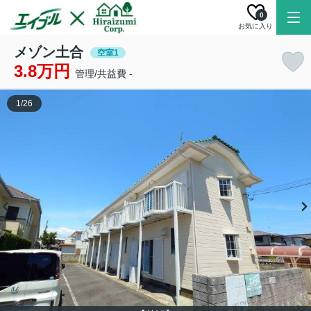
0
お気に入り
メゾン土合
空室1
3.8万円
管理/共益費 -
1
/
26