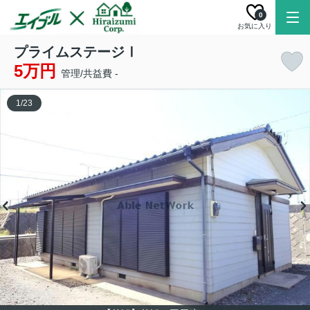
0
お気に入り
プライムステージⅠ
5万円
管理/共益費 -
1
/
23