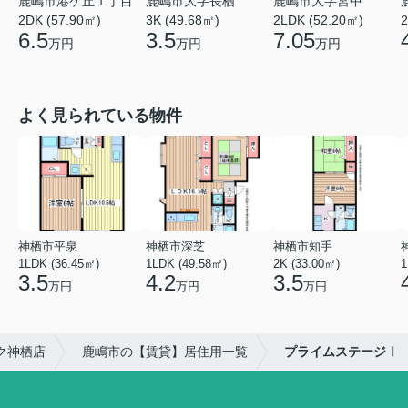
鹿嶋市港ケ丘１丁目
鹿嶋市大字長栖
鹿嶋市大字宮中
2DK (57.90㎡)
3K (49.68㎡)
2
2LDK (52.20㎡)
6.5
3.5
7.05
万円
万円
万円
よく見られている物件
神栖市平泉
神栖市深芝
神栖市知手
1LDK (36.45㎡)
1LDK (49.58㎡)
2K (33.00㎡)
1
3.5
4.2
3.5
万円
万円
万円
ク神栖店
鹿嶋市の【賃貸】居住用一覧
プライムステージⅠ