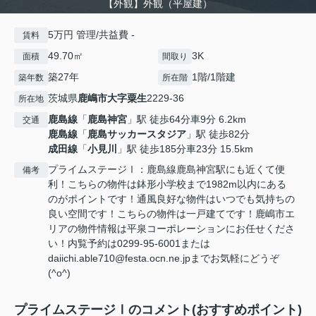
【外観】外観（平屋建）
5万円 管理/共益費 -
賃料
49.70㎡
3K
面積
間取り
築27年
1階/1階建
築年数
所在階
茨城県
鹿嶋市
大字粟生
2229-36
所在地
鹿島線
「
鹿島神宮
」駅 徒歩64分車9分 6.2km
交通
鹿島線
「
鹿島サッカースタジア
」駅 徒歩82分
成田線
「
小見川
」駅 徒歩185分車23分 15.5km
プライムステージⅠ：鹿島線鹿島神宮駅にも近くて便
備考
利！こちらの物件は鉢形小学校まで1982m以内にある
のがポイントです！通風良好な物件はいつでも気持ちの
良い空間です！こちらの物件は一戸建てです！鹿嶋市エ
リアの物件情報は平泉コーポレーションにお任せくださ
い！内覧予約は0299-95-6001または
daiichi.able710@festa.ocn.ne.jpまでお気軽にどうぞ
(^o^)
プライムステージⅠのコメント(おすすめポイント)