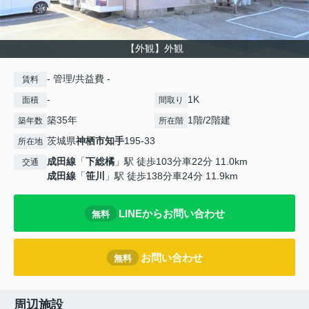
【外観】外観
- 管理/共益費 -
賃料
-
1K
面積
間取り
築35年
1階/2階建
築年数
所在階
茨城県
神栖市
知手
195-33
所在地
成田線
「
下総橘
」駅 徒歩103分車22分 11.0km
交通
成田線
「
笹川
」駅 徒歩138分車24分 11.9km
LINEからお問い合わせ
無料
お問い合わせ
無料
周辺施設