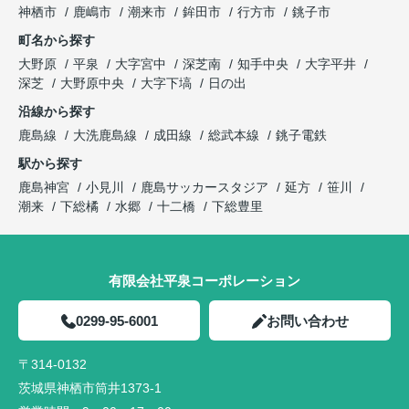
神栖市
鹿嶋市
潮来市
鉾田市
行方市
銚子市
町名から探す
大野原
平泉
大字宮中
深芝南
知手中央
大字平井
深芝
大野原中央
大字下塙
日の出
沿線から探す
鹿島線
大洗鹿島線
成田線
総武本線
銚子電鉄
駅から探す
鹿島神宮
小見川
鹿島サッカースタジア
延方
笹川
潮来
下総橘
水郷
十二橋
下総豊里
有限会社平泉コーポレーション
0299-95-6001
お問い合わせ
〒314-0132
茨城県神栖市筒井1373-1