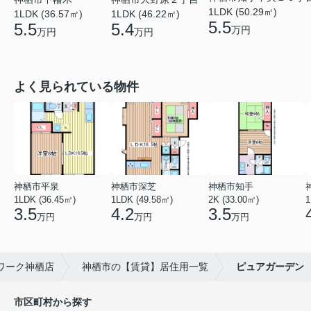
1LDK (50.29㎡)
1LDK (36.57㎡)
1LDK (46.22㎡)
5.5
5.5
5.4
万円
万円
万円
よく見られている物件
神栖市平泉
神栖市深芝
神栖市知手
1LDK (36.45㎡)
1LDK (49.58㎡)
2K (33.00㎡)
1
3.5
4.2
3.5
万円
万円
万円
ワーク神栖店
神栖市の【賃貸】居住用一覧
ピュアガーデン
市区町村から探す