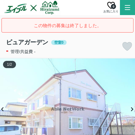
0
お気に入り
この物件の募集は終了しました。
ピュアガーデン
空室0
-
管理/共益費 -
1
/
2