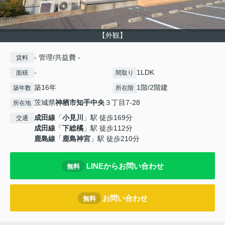
【外観】
- 管理/共益費 -
賃料
-
1LDK
面積
間取り
築16年
1階/2階建
築年数
所在階
茨城県
神栖市
知手中央
３丁目7-28
所在地
成田線
「
小見川
」駅 徒歩169分
交通
成田線
「
下総橘
」駅 徒歩112分
鹿島線
「
鹿島神宮
」駅 徒歩210分
LINEからお問い合わせ
無料
お問い合わせ
無料