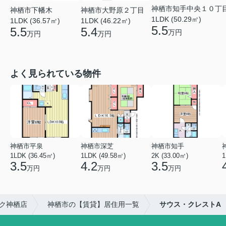
神栖市知手中央１０丁
神栖市下幡木
神栖市大野原２丁目
1LDK (50.29㎡)
1LDK (36.57㎡)
1LDK (46.22㎡)
5.5
5.5
5.4
万円
万円
万円
よく見られている物件
神栖市平泉
神栖市深芝
神栖市知手
1LDK (36.45㎡)
1LDK (49.58㎡)
2K (33.00㎡)
1
3.5
4.2
3.5
万円
万円
万円
ク神栖店
神栖市の【賃貸】居住用一覧
サウス・クレストA