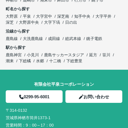
神栖市
鹿嶋市
潮来市
鉾田市
行方市
銚子市
町名から探す
大野原
平泉
大字宮中
深芝南
知手中央
大字平井
深芝
大野原中央
大字下塙
日の出
沿線から探す
鹿島線
大洗鹿島線
成田線
総武本線
銚子電鉄
駅から探す
鹿島神宮
小見川
鹿島サッカースタジア
延方
笹川
潮来
下総橘
水郷
十二橋
下総豊里
有限会社平泉コーポレーション
0299-95-6001
お問い合わせ
〒314-0132
茨城県神栖市筒井1373-1
営業時間：
9：00～17：00