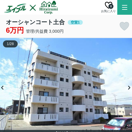
0
お気に入り
オーシャンコート土合
空室1
6万円
管理/共益費 3,000円
1
/
28