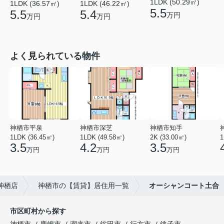
1LDK (50.29㎡)
1LDK (36.57㎡)
1LDK (46.22㎡)
5.5
5.5
5.4
万円
万円
万円
よく見られている物件
神栖市平泉
神栖市深芝
神栖市知手
1LDK (36.45㎡)
1LDK (49.58㎡)
2K (33.00㎡)
1
3.5
4.2
3.5
万円
万円
万円
神栖店
神栖市の【賃貸】居住用一覧
オーシャンコート土合
市区町村から探す