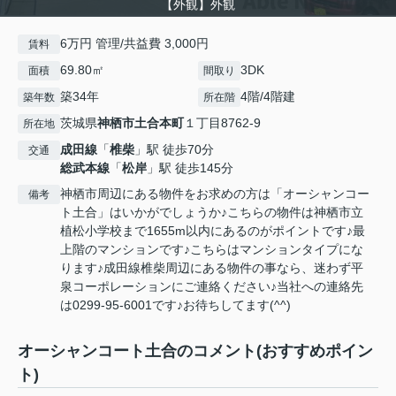
【外観】外観
6万円 管理/共益費 3,000円
賃料
69.80㎡
3DK
面積
間取り
築34年
4階/4階建
築年数
所在階
茨城県
神栖市
土合本町
１丁目8762-9
所在地
成田線
「
椎柴
」駅 徒歩70分
交通
総武本線
「
松岸
」駅 徒歩145分
神栖市周辺にある物件をお求めの方は「オーシャンコー
備考
ト土合」はいかがでしょうか♪こちらの物件は神栖市立
植松小学校まで1655m以内にあるのがポイントです♪最
上階のマンションです♪こちらはマンションタイプにな
ります♪成田線椎柴周辺にある物件の事なら、迷わず平
泉コーポレーションにご連絡ください♪当社への連絡先
は0299-95-6001です♪お待ちしてます(^^)
オーシャンコート土合のコメント(おすすめポイン
ト)