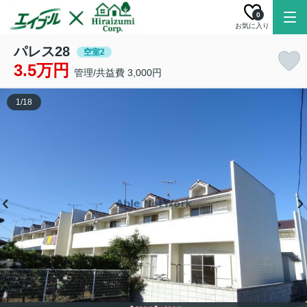
0
お気に入り
パレス28
空室2
3.5万円
管理/共益費 3,000円
1
/
18