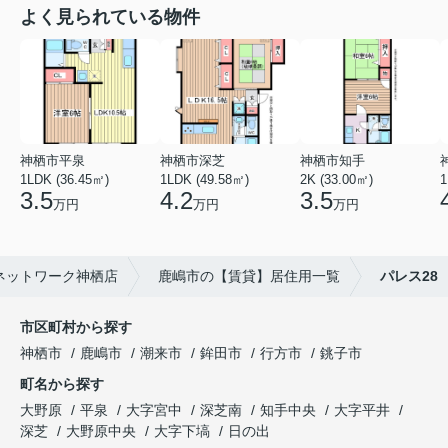
よく見られている物件
神栖市平泉
神栖市深芝
神栖市知手
1LDK (36.45㎡)
1LDK (49.58㎡)
2K (33.00㎡)
1
3.5
4.2
3.5
万円
万円
万円
ネットワーク神栖店
鹿嶋市の【賃貸】居住用一覧
パレス28
市区町村から探す
神栖市
鹿嶋市
潮来市
鉾田市
行方市
銚子市
町名から探す
大野原
平泉
大字宮中
深芝南
知手中央
大字平井
深芝
大野原中央
大字下塙
日の出