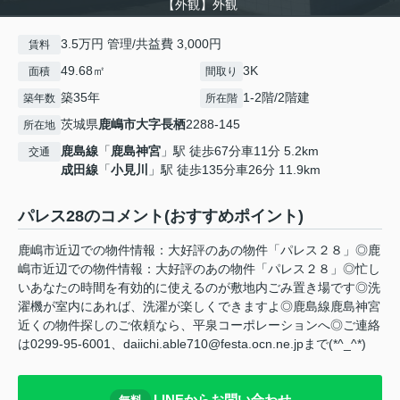
【外観】外観
3.5万円 管理/共益費 3,000円
賃料
49.68㎡
3K
面積
間取り
築35年
1-2階/2階建
築年数
所在階
茨城県
鹿嶋市
大字長栖
2288-145
所在地
鹿島線
「
鹿島神宮
」駅 徒歩67分車11分 5.2km
交通
成田線
「
小見川
」駅 徒歩135分車26分 11.9km
パレス28のコメント(おすすめポイント)
鹿嶋市近辺での物件情報：大好評のあの物件「パレス２８」◎鹿
嶋市近辺での物件情報：大好評のあの物件「パレス２８」◎忙し
いあなたの時間を有効的に使えるのが敷地内ごみ置き場です◎洗
濯機が室内にあれば、洗濯が楽しくできますよ◎鹿島線鹿島神宮
近くの物件探しのご依頼なら、平泉コーポレーションへ◎ご連絡
は0299-95-6001、daiichi.able710@festa.ocn.ne.jpまで(*^_^*)
LINEからお問い合わせ