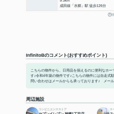
9.3km
成田線
「
水郷
」駅 徒歩126分
InfinitoBのコメント(おすすめポイント)
こちらの物件から、日用品を揃えるのに便利なホーマ
す♪令和4年築の物件です♪こちらの物件には自走式
問い合わせはメールからも承っております♪ メールアドレス：daiic
周辺施設
コンビニエンスストア
ス
セブンイレブン 神栖1丁目店
ス