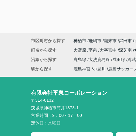
市区町村から探す
神栖市
鹿嶋市
潮来市
鉾田市
町名から探す
大野原
平泉
大字宮中
深芝南
沿線から探す
鹿島線
大洗鹿島線
成田線
総
駅から探す
鹿島神宮
小見川
鹿島サッカー
有限会社平泉コーポレーション
〒314-0132
茨城県神栖市筒井1373-1
営業時間：
9：00～17：00
定休日：
水曜日