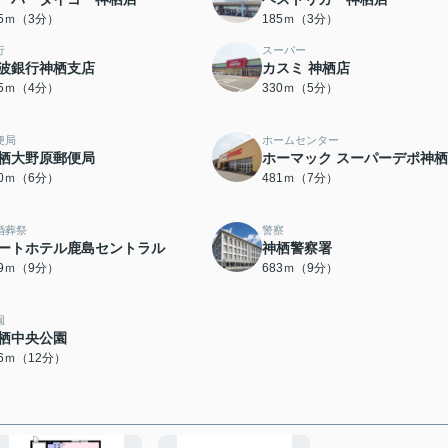
75ｍ（3分）
185ｍ（3分）
行
スーパー
波銀行神栖支店
カスミ 神栖店
85ｍ（4分）
330ｍ（5分）
便局
ホームセンター
栖大野原郵便局
ホーマック スーパーデポ神
20ｍ（6分）
481ｍ（7分）
婚葬祭
警察
ートホテル鹿島セントラル
神栖警察署
59ｍ（9分）
683ｍ（9分）
園
栖中央公園
36ｍ（12分）