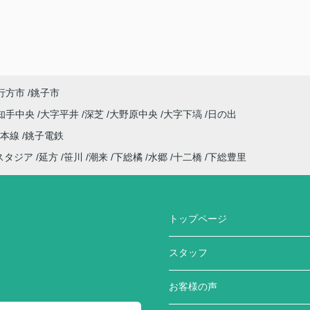
行方市
銚子市
知手中央
大字平井
深芝
大野原中央
大字下塙
日の出
武本線
銚子電鉄
スタジア
延方
笹川
潮来
下総橘
水郷
十二橋
下総豊里
トップページ
スタッフ
お客様の声