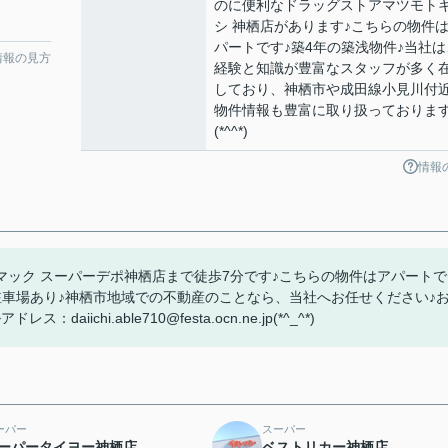
のに便利なドラッグストアマツモト
シ 神栖店があります♪こちらの物件
パートです♪築4年の築浅物件♪当社は
情報の見方
経験と知識が豊富なスタッフが多く
しており、神栖市や成田線小見川付
物件情報も豊富に取り扱っておりま
(*^^*)
情報
ック スーパーデポ神栖店まで徒歩7分です♪こちらの物件はアパートで
駐車場あり♪神栖市地域での不動産のことなら、当社へお任せください♪
hi.able710@festa.ocn.ne.jp(*^_^*)
ーパー
スーパー
ーパータイヨー神栖店
ベストリカー神栖店