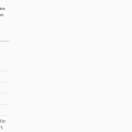
km
km
家か
う