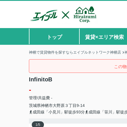
トップ
賃貸×エリア検索
神栖で賃貸物件を探すならエイブルネットワーク神栖店
この物
InfinitoB
-
管理/共益費 -
茨城県
神栖市
大野原
３丁目9-14
成田線「小見川」駅徒歩93分
成田線「笹川」駅徒歩
1
/
5