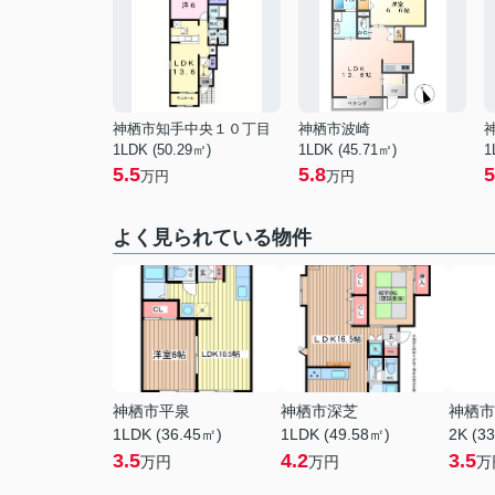
神栖市知手中央１０丁目
神栖市波崎
1LDK (50.29㎡)
1LDK (45.71㎡)
1
5.5
5.8
5
万円
万円
よく見られている物件
神栖市平泉
神栖市深芝
神栖市
1LDK (36.45㎡)
1LDK (49.58㎡)
2K (3
3.5
4.2
3.5
万円
万円
万