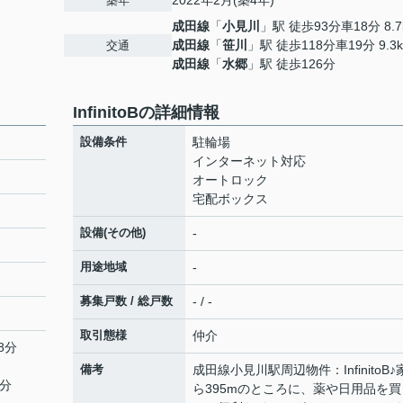
2022年2月(築4年)
築年
成田線
「
小見川
」駅 徒歩93分車18分 8.7
成田線
「
笹川
」駅 徒歩118分車19分 9.3
交通
成田線
「
水郷
」駅 徒歩126分
InfinitoBの詳細情報
設備条件
駐輪場
インターネット対応
オートロック
宅配ボックス
設備(その他)
-
用途地域
-
募集戸数 / 総戸数
- / -
取引態様
仲介
8分
備考
成田線小見川駅周辺物件：InfinitoB♪
9分
ら395mのところに、薬や日用品を買