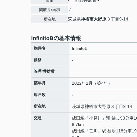
-
管理/共益費
-
価格
-/-
間取り/面積
茨城県
神栖市
大野原
３丁目9-14
所在地
InfinitoBの基本情報
物件名
InfinitoB
価格
-
管理/共益費
-
築年月
2022年2月（築4年）
総戸数
-
所在地
茨城県
神栖市
大野原
３丁目9-14
交通
成田線
「
小見川
」駅 徒歩93分車1
8.7km
成田線
「
笹川
」駅 徒歩118分車1