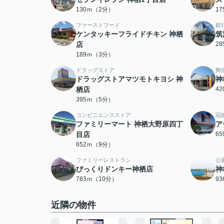
130ｍ（2分）
1
ファーストフード
銀
ケンタッキーフライドチキン 神栖
筑
店
2
189ｍ（3分）
ドラッグストア
郵
ドラッグストアマツモトキヨシ 神
神
栖店
4
395ｍ（5分）
コンビニエンスストア
冠
ファミリーマート 神栖大野原四丁
ア
目店
6
652ｍ（9分）
ファミリーレストラン
公
びっくりドンキー神栖店
神
783ｍ（10分）
9
近隣の物件