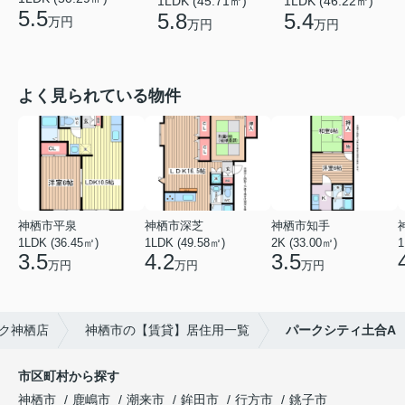
1LDK (45.71㎡)
1LDK (46.22㎡)
5.5
5.8
5.4
万円
万円
万円
よく見られている物件
神栖市平泉
神栖市深芝
神栖市知手
1LDK (36.45㎡)
1LDK (49.58㎡)
2K (33.00㎡)
1
3.5
4.2
3.5
万円
万円
万円
ク神栖店
神栖市の【賃貸】居住用一覧
パークシティ土合A
市区町村から探す
神栖市
鹿嶋市
潮来市
鉾田市
行方市
銚子市