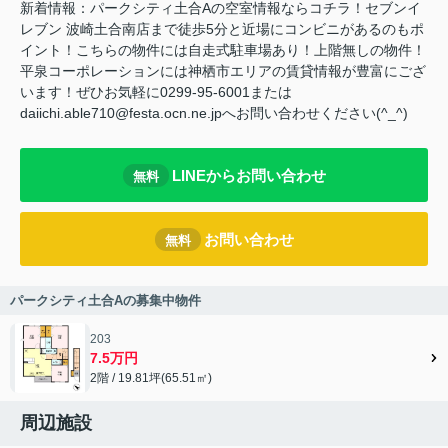
新着情報：パークシティ土合Aの空室情報ならコチラ！セブンイ
レブン 波崎土合南店まで徒歩5分と近場にコンビニがあるのもポ
イント！こちらの物件には自走式駐車場あり！上階無しの物件！
平泉コーポレーションには神栖市エリアの賃貸情報が豊富にござ
います！ぜひお気軽に0299-95-6001または
daiichi.able710@festa.ocn.ne.jpへお問い合わせください(^_^)
LINEからお問い合わせ
無料
お問い合わせ
無料
パークシティ土合Aの募集中物件
203
7.5万円
2階 / 19.81坪(65.51㎡)
周辺施設