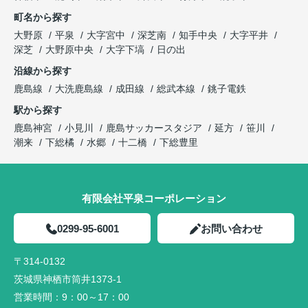
町名から探す
大野原
平泉
大字宮中
深芝南
知手中央
大字平井
深芝
大野原中央
大字下塙
日の出
沿線から探す
鹿島線
大洗鹿島線
成田線
総武本線
銚子電鉄
駅から探す
鹿島神宮
小見川
鹿島サッカースタジア
延方
笹川
潮来
下総橘
水郷
十二橋
下総豊里
有限会社平泉コーポレーション
0299-95-6001
お問い合わせ
〒314-0132
茨城県神栖市筒井1373-1
営業時間：
9：00～17：00