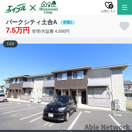
0
お気に入り
パークシティ土合A
空室1
7.5万円
管理/共益費 4,500円
1
/
18