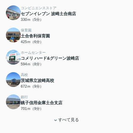
コンビニエンスストア
セブンイレブン 波崎土合南店
330ｍ（5分）
保育園
土合舎利保育園
425ｍ（6分）
ホームセンター
コメリ ハード&グリーン波崎店
594ｍ（8分）
高校
茨城県立波崎高校
672ｍ（9分）
銀行
銚子信用金庫土合支店
701ｍ（9分）
すべて見る