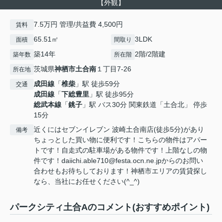
【外観】
7.5万円 管理/共益費 4,500円
賃料
65.51㎡
3LDK
面積
間取り
築14年
2階/2階建
築年数
所在階
茨城県
神栖市
土合南
１丁目7-26
所在地
成田線
「
椎柴
」駅 徒歩59分
交通
成田線
「
下総豊里
」駅 徒歩95分
総武本線
「
銚子
」駅 バス30分 関東鉄道「土合北」 停歩
15分
近くにはセブンイレブン 波崎土合南店(徒歩5分)があり
備考
ちょっとした買い物に便利です！こちらの物件はアパー
トです！自走式の駐車場がある物件です！上階なしの物
件です！daiichi.able710@festa.ocn.ne.jpからのお問い
合わせもお待ちしております！神栖市エリアの賃貸探し
なら、当社にお任せください(^_^)
パークシティ土合Aのコメント(おすすめポイント)