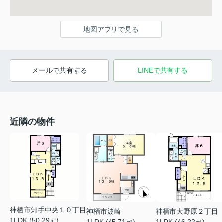
地図アプリで見る
メールで共有する
LINEで共有する
近隣の物件
神栖市知手中央１０丁目
神栖市波崎
神栖市大野原２丁目
1LDK (50.29㎡)
1LDK (45.71㎡)
1LDK (46.22㎡)