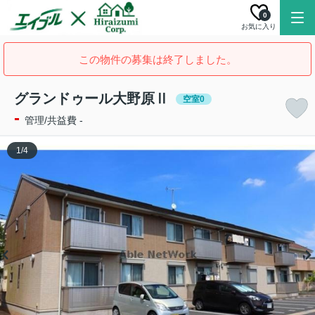
0
お気に入り
この物件の募集は終了しました。
グランドゥール大野原Ⅱ
空室0
-
管理/共益費 -
1
/
4