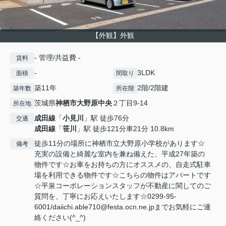
【外観】外観
- 管理/共益費 -
賃料
-
3LDK
面積
間取り
築11年
2階/2階建
築年数
所在階
茨城県
神栖市
大野原中央
２丁目9-14
所在地
成田線
「
小見川
」駅 徒歩76分
交通
成田線
「
笹川
」駅 徒歩121分車21分 10.8km
徒歩11分の場所に神栖市立大野原小学校があります☆
備考
充実の設備と綺麗な室内を兼ね備えた、平成27年築の
物件です☆お車をお持ちの方にオススメの、自走式駐車
場を利用できる物件です☆こちらの物件はアパートです
☆平泉コーポレーションスタッフが不動産に関してのご
質問を、丁寧にお応えいたします☆0299-95-
6001/daiichi.able710@festa.ocn.ne.jpまでお気軽にご連
絡ください(^_^)