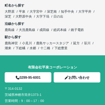
町名から探す
大野原
平泉
大字宮中
深芝南
知手中央
大字平井
深芝
大野原中央
大字下塙
日の出
沿線から探す
鹿島線
大洗鹿島線
成田線
総武本線
銚子電鉄
駅から探す
鹿島神宮
小見川
鹿島サッカースタジア
延方
笹川
潮来
下総橘
水郷
十二橋
下総豊里
有限会社平泉コーポレーション
0299-95-6001
お問い合わせ
〒314-0132
茨城県神栖市筒井1373-1
営業時間：
9：00～17：00