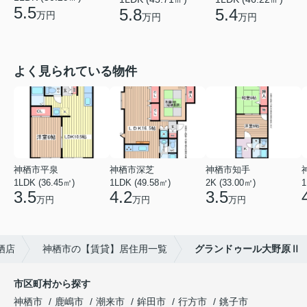
5.5
5.8
5.4
万円
万円
万円
よく見られている物件
神栖市平泉
神栖市深芝
神栖市知手
1LDK (36.45㎡)
1LDK (49.58㎡)
2K (33.00㎡)
1
3.5
4.2
3.5
万円
万円
万円
栖店
神栖市の【賃貸】居住用一覧
グランドゥール大野原Ⅱ
市区町村から探す
神栖市
鹿嶋市
潮来市
鉾田市
行方市
銚子市