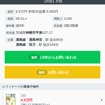
【外観】外観
6.5万円 管理/共益費 5,000円
賃料
40.51㎡
1LDK
面積
間取り
築8年
1階/3階建
築年数
所在階
茨城県
神栖市
平泉
527-17
所在地
鹿島線
「
鹿島神宮
」駅 徒歩85分
交通
鹿島線
「
延方
」駅 徒歩104分
LINEからお問い合わせ
無料
お問い合わせ
無料
レフィナードの募集中物件
102
6.5万円
1階 / 12.25坪(40.51㎡)