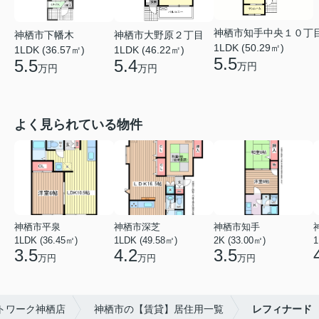
神栖市知手中央１０丁
神栖市下幡木
神栖市大野原２丁目
1LDK (50.29㎡)
1LDK (36.57㎡)
1LDK (46.22㎡)
5.5
5.5
5.4
万円
万円
万円
よく見られている物件
神栖市平泉
神栖市深芝
神栖市知手
1LDK (36.45㎡)
1LDK (49.58㎡)
2K (33.00㎡)
1
3.5
4.2
3.5
万円
万円
万円
トワーク神栖店
神栖市の【賃貸】居住用一覧
レフィナード