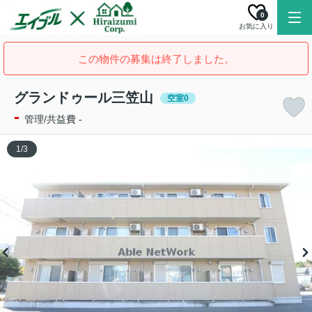
0
お気に入り
この物件の募集は終了しました。
グランドゥール三笠山
空室0
-
管理/共益費 -
1
/
3