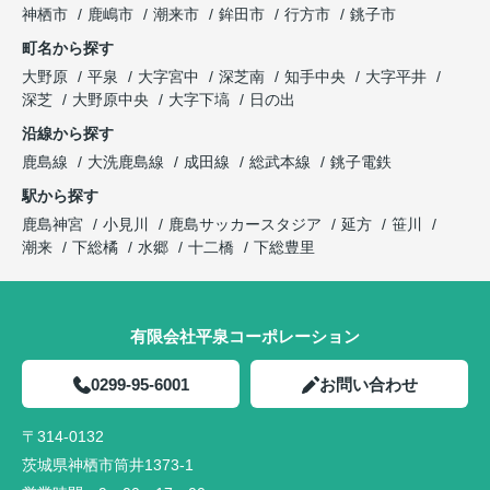
神栖市
鹿嶋市
潮来市
鉾田市
行方市
銚子市
町名から探す
大野原
平泉
大字宮中
深芝南
知手中央
大字平井
深芝
大野原中央
大字下塙
日の出
沿線から探す
鹿島線
大洗鹿島線
成田線
総武本線
銚子電鉄
駅から探す
鹿島神宮
小見川
鹿島サッカースタジア
延方
笹川
潮来
下総橘
水郷
十二橋
下総豊里
有限会社平泉コーポレーション
0299-95-6001
お問い合わせ
〒314-0132
茨城県神栖市筒井1373-1