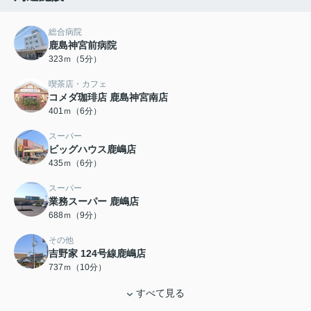
総合病院
鹿島神宮前病院
323ｍ（5分）
喫茶店・カフェ
コメダ珈琲店 鹿島神宮南店
401ｍ（6分）
スーパー
ビッグハウス鹿嶋店
435ｍ（6分）
スーパー
業務スーパー 鹿嶋店
688ｍ（9分）
その他
吉野家 124号線鹿嶋店
737ｍ（10分）
すべて見る