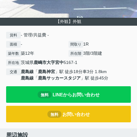
【外観】外観
- 管理/共益費 -
賃料
-
1R
面積
間取り
築12年
3階/3階建
築年数
所在階
茨城県
鹿嶋市
大字宮中
5167-1
所在地
鹿島線
「
鹿島神宮
」駅 徒歩18分車3分 1.8km
交通
鹿島線
「
鹿島サッカースタジア
」駅 徒歩45分
LINEからお問い合わせ
無料
お問い合わせ
無料
周辺施設