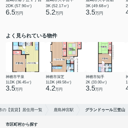
2DK (57.90㎡)
3K (52.17㎡)
3K (49.68㎡)
2
6.5
5.2
3.5
万円
万円
万円
よく見られている物件
神栖市平泉
神栖市深芝
神栖市知手
1LDK (36.45㎡)
1LDK (49.58㎡)
2K (33.00㎡)
1
3.5
4.2
3.5
万円
万円
万円
市の【賃貸】居住用一覧
鹿島神宮駅
グランドゥール三笠山
市区町村から探す