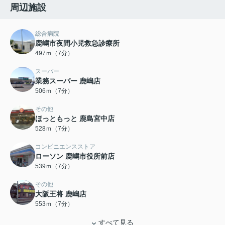
周辺施設
総合病院
鹿嶋市夜間小児救急診療所
497ｍ（7分）
スーパー
業務スーパー 鹿嶋店
506ｍ（7分）
その他
ほっともっと 鹿島宮中店
528ｍ（7分）
コンビニエンスストア
ローソン 鹿嶋市役所前店
539ｍ（7分）
その他
大阪王将 鹿嶋店
553ｍ（7分）
すべて見る