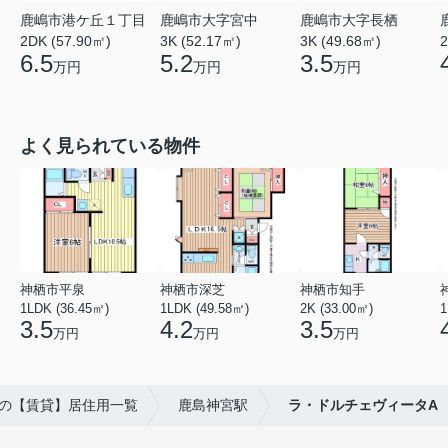
鹿嶋市港ケ丘１丁目
鹿嶋市大字宮中
鹿嶋市大字長栖
2DK (57.90㎡)
3K (52.17㎡)
3K (49.68㎡)
2
6.5
5.2
3.5
万円
万円
万円
よく見られている物件
神栖市平泉
神栖市深芝
神栖市知手
1LDK (36.45㎡)
1LDK (49.58㎡)
2K (33.00㎡)
1
3.5
4.2
3.5
万円
万円
万円
の【賃貸】居住用一覧
鹿島神宮駅
ラ・ドルチェヴィータA