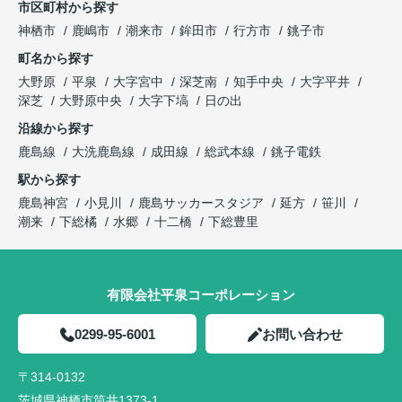
市区町村から探す
神栖市
鹿嶋市
潮来市
鉾田市
行方市
銚子市
町名から探す
大野原
平泉
大字宮中
深芝南
知手中央
大字平井
深芝
大野原中央
大字下塙
日の出
沿線から探す
鹿島線
大洗鹿島線
成田線
総武本線
銚子電鉄
駅から探す
鹿島神宮
小見川
鹿島サッカースタジア
延方
笹川
潮来
下総橘
水郷
十二橋
下総豊里
有限会社平泉コーポレーション
0299-95-6001
お問い合わせ
〒314-0132
茨城県神栖市筒井1373-1