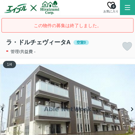
0
お気に入り
この物件の募集は終了しました。
ラ・ドルチェヴィータA
空室0
-
管理/共益費 -
1
/
4