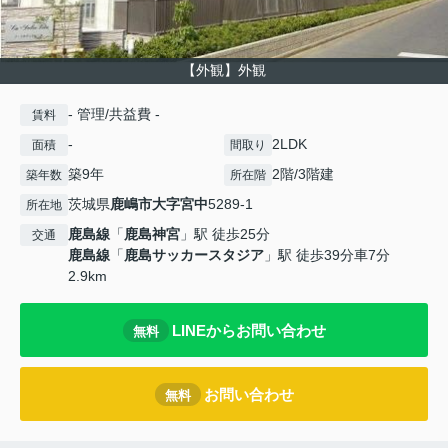
【外観】外観
- 管理/共益費 -
賃料
-
2LDK
面積
間取り
築9年
2階/3階建
築年数
所在階
茨城県
鹿嶋市
大字宮中
5289-1
所在地
鹿島線
「
鹿島神宮
」駅 徒歩25分
交通
鹿島線
「
鹿島サッカースタジア
」駅 徒歩39分車7分
2.9km
LINEからお問い合わせ
無料
お問い合わせ
無料