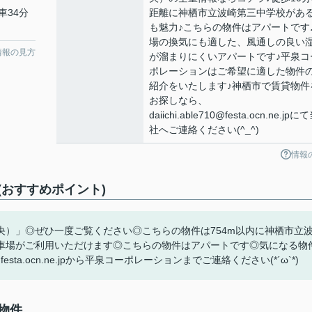
車34分
距離に神栖市立波崎第三中学校があ
も魅力♪こちらの物件はアパートです
場の換気にも適した、風通しの良い
情報の見方
が溜まりにくいアパートです♪平泉コ
ポレーションはご希望に適した物件
紹介をいたします♪神栖市で賃貸物件
お探しなら、
daiichi.able710@festa.ocn.ne.jpに
社へご連絡ください(^_^)
情報
おすすめポイント)
）」◎ぜひ一度ご覧ください◎こちらの物件は754m以内に神栖市立
車場がご利用いただけます◎こちらの物件はアパートです◎気になる物
10@festa.ocn.ne.jpから平泉コーポレーションまでご連絡ください(*´ω`*)
物件