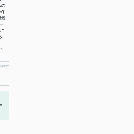
るの
♪冬
湿気
ー
のご
を
て当
の見方
波
件