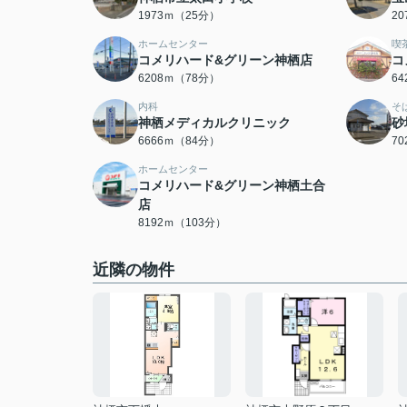
1973ｍ（25分）
2
ホームセンター
喫
コメリハード&グリーン神栖店
コ
6208ｍ（78分）
6
内科
そ
神栖メディカルクリニック
砂
6666ｍ（84分）
7
ホームセンター
コメリハード&グリーン神栖土合
店
8192ｍ（103分）
近隣の物件