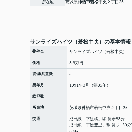
茨城県
神栖市
若松中央
２丁目25
所在地
サンライズハイツ（若松中央）の基本情報
物件名
サンライズハイツ（若松中央）
価格
3.9万円
管理/共益費
-
築年月
1991年3月（築35年）
総戸数
-
所在地
茨城県
神栖市
若松中央
２丁目25
交通
成田線
「
下総橘
」駅 徒歩83分
成田線
「
下総豊里
」駅 徒歩130分
6.6km