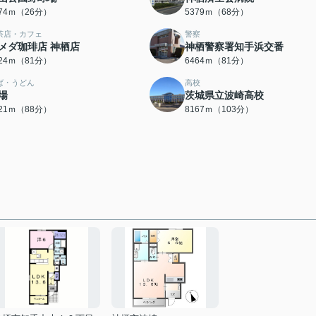
074ｍ（26分）
5379ｍ（68分）
茶店・カフェ
警察
メダ珈琲店 神栖店
神栖警察署知手浜交番
424ｍ（81分）
6464ｍ（81分）
ば・うどん
高校
場
茨城県立波崎高校
021ｍ（88分）
8167ｍ（103分）