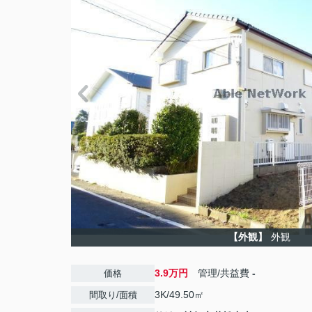
【外観】
外観
3.9万円
管理/共益費
-
価格
3K/49.50㎡
間取り/面積