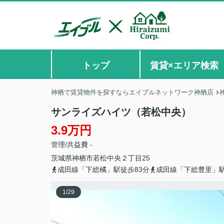
トップ
賃貸×エリア検索
神栖で賃貸物件を探すならエイブルネットワーク神栖店
サンライズハイツ（若松中央）
3.9万円
管理/共益費 -
茨城県
神栖市
若松中央
２丁目25
成田線「下総橘」駅徒歩83分
成田線「下総豊里」駅
1
/
29