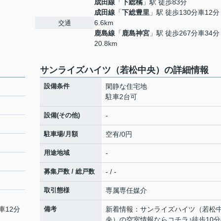
成田線
「
下総橘
」駅 徒歩83分
成田線
「
下総豊里
」駅 徒歩130分車12分
6.6km
交通
鹿島線
「
鹿島神宮
」駅 徒歩267分車34分
20.8km
サンライズハイツ（若松中央）の詳細情報
設備条件
閑静な住宅地
駐車2台可
設備(その他)
-
駐車場/月額
空有/0円
用途地域
-
募集戸数 / 総戸数
- / -
取引態様
専属専任媒介
車12分
備考
新着情報：サンライズハイツ（若松
央）の空室情報ならコチラ♪徒歩10分