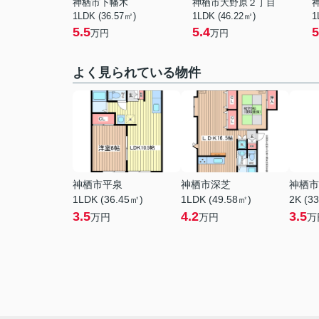
神栖市下幡木
神栖市大野原２丁目
1LDK (36.57㎡)
1LDK (46.22㎡)
1
5.5
5.4
5
万円
万円
よく見られている物件
神栖市平泉
神栖市深芝
神栖市
1LDK (36.45㎡)
1LDK (49.58㎡)
2K (3
3.5
4.2
3.5
万円
万円
万