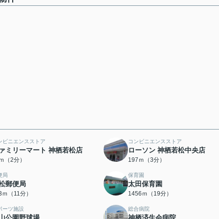
ンビニエンスストア
コンビニエンスストア
ァミリーマート 神栖若松店
ローソン 神栖若松中央店
5ｍ（2分）
197ｍ（3分）
便局
保育園
松郵便局
太田保育園
73ｍ（11分）
1456ｍ（19分）
ポーツ施設
総合病院
山公園野球場
神栖済生会病院