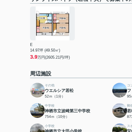
E
14.97坪 (49.50㎡)
3.9
万円(2605.21円/坪)
周辺施設
その他
コ
ウエルシア若松
フ
52ｍ（1分）
9
中学校
郵
神栖市立波崎第三中学校
若
754ｍ（10分）
8
小学校
ス
神栖市立太田小学校
宝