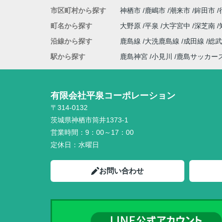
市区町村から探す
神栖市
鹿嶋市
潮来市
鉾田市
町名から探す
大野原
平泉
大字宮中
深芝南
沿線から探す
鹿島線
大洗鹿島線
成田線
総
駅から探す
鹿島神宮
小見川
鹿島サッカー
有限会社平泉コーポレーション
〒314-0132
茨城県神栖市筒井1373-1
営業時間：
9：00～17：00
定休日：
水曜日
お問い合わせ