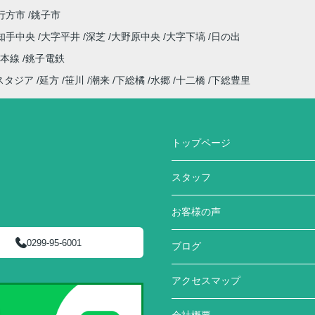
行方市
銚子市
知手中央
大字平井
深芝
大野原中央
大字下塙
日の出
武本線
銚子電鉄
スタジア
延方
笹川
潮来
下総橘
水郷
十二橋
下総豊里
トップページ
スタッフ
お客様の声
0299-95-6001
ブログ
アクセスマップ