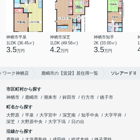
神栖市平泉
神栖市深芝
神栖市知手
1LDK (36.45㎡)
1LDK (49.58㎡)
2K (33.00㎡)
1
3.5
4.2
3.5
万円
万円
万円
トワーク神栖店
鹿嶋市の【賃貸】居住用一覧
ソレアードⅡ
市区町村から探す
神栖市
鹿嶋市
潮来市
鉾田市
行方市
銚子市
町名から探す
大野原
平泉
大字宮中
深芝南
知手中央
大字平井
深芝
大野原中央
大字下塙
日の出
沿線から探す
鹿島線
大洗鹿島線
成田線
総武本線
銚子電鉄