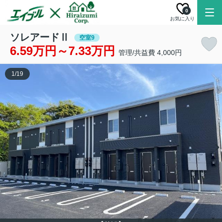
0
お気に入り
ソレアードⅡ
空室9
6.59万円～7.33万円
管理/共益費 4,000円
1
/
19