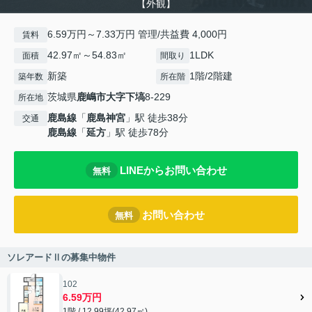
【外観】
6.59万円～7.33万円 管理/共益費 4,000円
賃料
42.97㎡～54.83㎡
1LDK
面積
間取り
新築
1階/2階建
築年数
所在階
茨城県
鹿嶋市
大字下塙
8-229
所在地
鹿島線
「
鹿島神宮
」駅 徒歩38分
交通
鹿島線
「
延方
」駅 徒歩78分
LINEからお問い合わせ
無料
お問い合わせ
無料
ソレアードⅡの募集中物件
102
6.59万円
1階 / 12.99坪(42.97㎡)