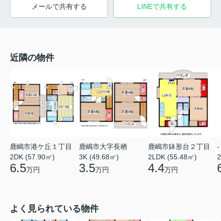
メールで共有する
LINEで共有する
近隣の物件
鹿嶋市港ケ丘１丁目
鹿嶋市大字長栖
鹿嶋市鉢形台２丁目
-
2DK (57.90㎡)
3K (49.68㎡)
2LDK (55.48㎡)
2
6.5
3.5
4.4
万円
万円
万円
よく見られている物件