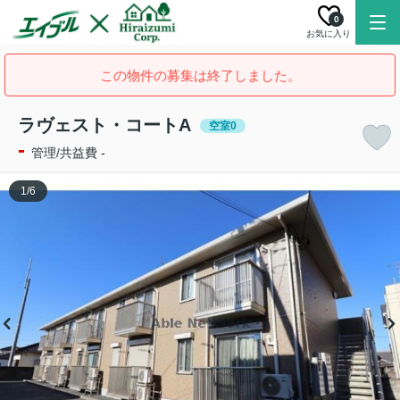
0
お気に入り
この物件の募集は終了しました。
ラヴェスト・コートA
空室0
-
管理/共益費 -
1
/
6