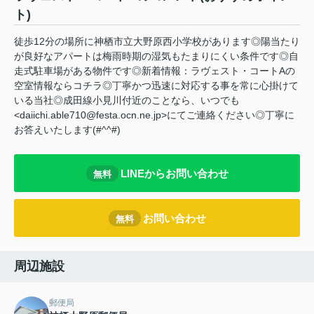
ト)
徒歩12分の場所に神栖市立大野原西小学校があります◎陽当たり
が良好なアパートは梅雨時期の湿気もたまりにくい条件です◎自
走式駐車場がある物件です◎新着情報：ラヴェスト・コートAの
空室情報ならコチラ◎丁寧かつ迅速に対応する事を常に心掛けて
いる当社◎成田線小見川付近のことなら、いつでも
<daiichi.able710@festa.ocn.ne.jp>にてご連絡ください◎丁寧に
お答えいたします(#^^#)
LINEからお問い合わせ
無料
お問い合わせ
無料
周辺施設
郵便局