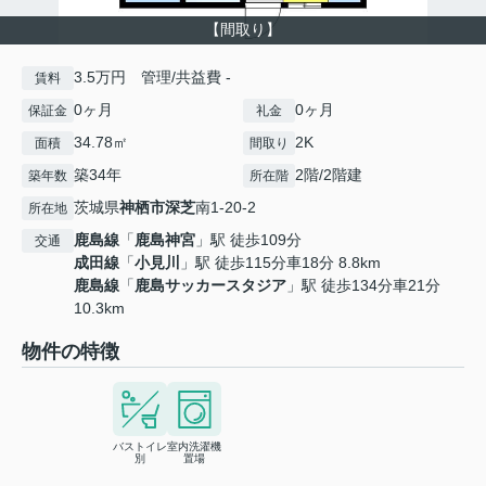
【間取り】
3.5万円 管理/共益費 -
賃料
0ヶ月
0ヶ月
保証金
礼金
34.78㎡
2K
面積
間取り
築34年
2階/2階建
築年数
所在階
茨城県
神栖市
深芝
南1-20-2
所在地
鹿島線
「
鹿島神宮
」駅 徒歩109分
交通
成田線
「
小見川
」駅 徒歩115分車18分 8.8km
鹿島線
「
鹿島サッカースタジア
」駅 徒歩134分車21分
10.3km
物件の特徴
バストイレ
室内洗濯機
別
置場