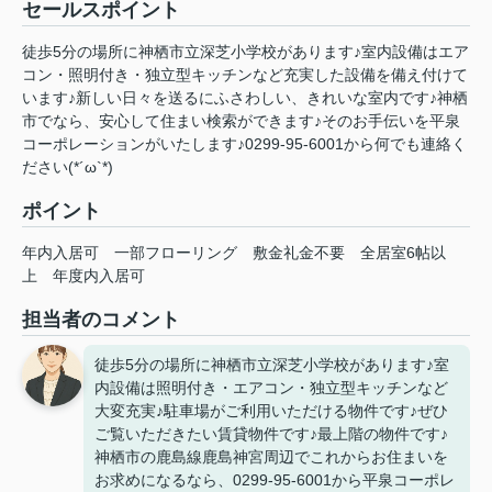
セールスポイント
徒歩5分の場所に神栖市立深芝小学校があります♪室内設備はエア
コン・照明付き・独立型キッチンなど充実した設備を備え付けて
います♪新しい日々を送るにふさわしい、きれいな室内です♪神栖
市でなら、安心して住まい検索ができます♪そのお手伝いを平泉
コーポレーションがいたします♪0299-95-6001から何でも連絡く
ださい(*´ω`*)
ポイント
年内入居可
一部フローリング
敷金礼金不要
全居室6帖以
上
年度内入居可
担当者のコメント
徒歩5分の場所に神栖市立深芝小学校があります♪室
内設備は照明付き・エアコン・独立型キッチンなど
大変充実♪駐車場がご利用いただける物件です♪ぜひ
ご覧いただきたい賃貸物件です♪最上階の物件です♪
神栖市の鹿島線鹿島神宮周辺でこれからお住まいを
お求めになるなら、0299-95-6001から平泉コーポレ