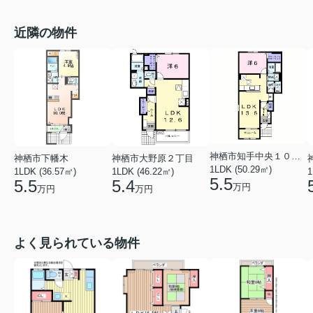
近隣の物件
神栖市知手中央１０丁目
神栖市下幡木
神栖市大野原２丁目
1LDK (50.29㎡)
1LDK (36.57㎡)
1LDK (46.22㎡)
1
5.5
5.5
5.4
万円
万円
万円
よく見られている物件