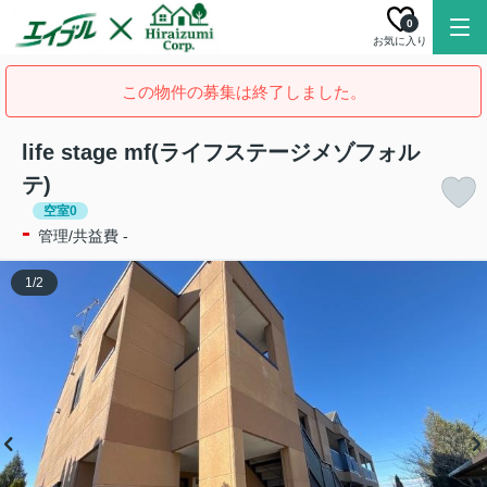
0
お気に入り
この物件の募集は終了しました。
life stage mf(ライフステージメゾフォル
テ)
空室0
-
管理/共益費 -
1
/
2