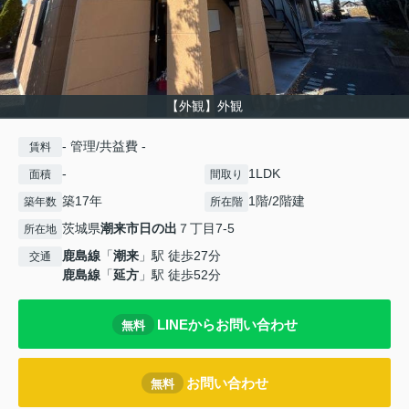
【外観】外観
- 管理/共益費 -
賃料
-
1LDK
面積
間取り
築17年
1階/2階建
築年数
所在階
茨城県
潮来市
日の出
７丁目7-5
所在地
鹿島線
「
潮来
」駅 徒歩27分
交通
鹿島線
「
延方
」駅 徒歩52分
LINEからお問い合わせ
無料
お問い合わせ
無料