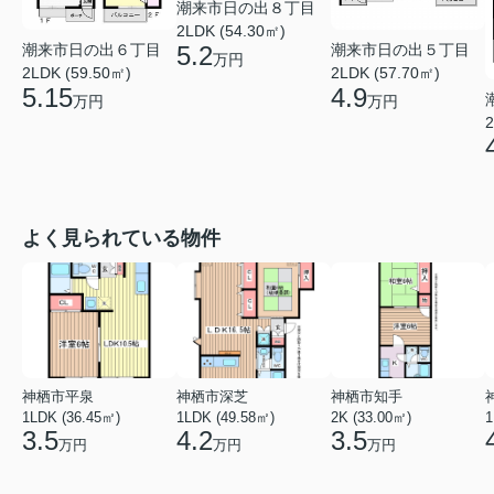
潮来市日の出８丁目
2LDK (54.30㎡)
潮来市日の出６丁目
潮来市日の出５丁目
5.2
万円
2LDK (59.50㎡)
2LDK (57.70㎡)
5.15
4.9
万円
万円
2
よく見られている物件
神栖市平泉
神栖市深芝
神栖市知手
1LDK (36.45㎡)
1LDK (49.58㎡)
2K (33.00㎡)
1
3.5
4.2
3.5
万円
万円
万円