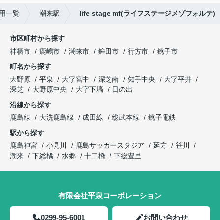
用一覧
潮来駅
life stage mf(ライフステージメゾフォルテ)
市区町村から探す
神栖市
鹿嶋市
潮来市
鉾田市
行方市
銚子市
町名から探す
大野原
平泉
大字宮中
深芝南
知手中央
大字平井
深芝
大野原中央
大字下塙
日の出
沿線から探す
鹿島線
大洗鹿島線
成田線
総武本線
銚子電鉄
駅から探す
鹿島神宮
小見川
鹿島サッカースタジア
延方
笹川
潮来
下総橘
水郷
十二橋
下総豊里
有限会社平泉コーポレーション
0299-95-6001
お問い合わせ