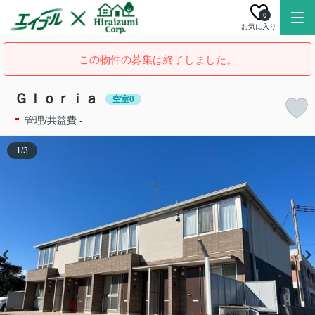
0
お気に入り
この物件の募集は終了しました。
Ｇｌｏｒｉａ
空室0
-
管理/共益費 -
1
/
3