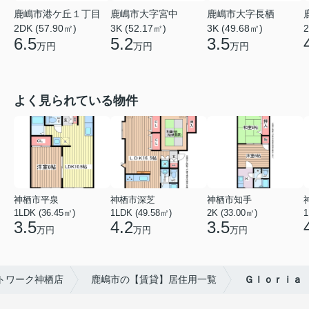
鹿嶋市港ケ丘１丁目
鹿嶋市大字宮中
鹿嶋市大字長栖
2DK (57.90㎡)
3K (52.17㎡)
3K (49.68㎡)
2
6.5
5.2
3.5
万円
万円
万円
よく見られている物件
神栖市平泉
神栖市深芝
神栖市知手
1LDK (36.45㎡)
1LDK (49.58㎡)
2K (33.00㎡)
1
3.5
4.2
3.5
万円
万円
万円
トワーク神栖店
鹿嶋市の【賃貸】居住用一覧
Ｇｌｏｒｉａ