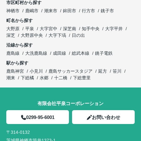
市区町村から探す
神栖市
鹿嶋市
潮来市
鉾田市
行方市
銚子市
町名から探す
大野原
平泉
大字宮中
深芝南
知手中央
大字平井
深芝
大野原中央
大字下塙
日の出
沿線から探す
鹿島線
大洗鹿島線
成田線
総武本線
銚子電鉄
駅から探す
鹿島神宮
小見川
鹿島サッカースタジア
延方
笹川
潮来
下総橘
水郷
十二橋
下総豊里
有限会社平泉コーポレーション
0299-95-6001
お問い合わせ
〒314-0132
茨城県神栖市筒井1373-1