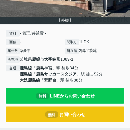
【外観】
- 管理/共益費 -
賃料
-
1LDK
面積
間取り
築8年
2階/2階建
築年数
所在階
茨城県
鹿嶋市
大字鉢形
1089-1
所在地
鹿島線
「
鹿島神宮
」駅 徒歩34分
交通
鹿島線
「
鹿島サッカースタジア
」駅 徒歩52分
大洗鹿島線
「
荒野台
」駅 徒歩88分
LINEからお問い合わせ
無料
お問い合わせ
無料