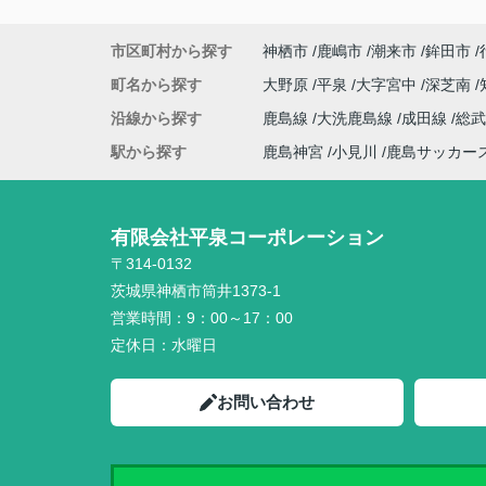
市区町村から探す
神栖市
鹿嶋市
潮来市
鉾田市
町名から探す
大野原
平泉
大字宮中
深芝南
沿線から探す
鹿島線
大洗鹿島線
成田線
総
駅から探す
鹿島神宮
小見川
鹿島サッカー
有限会社平泉コーポレーション
〒314-0132
茨城県神栖市筒井1373-1
営業時間：
9：00～17：00
定休日：
水曜日
お問い合わせ