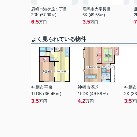
鹿嶋市港ケ丘１丁目
鹿嶋市大字長栖
2DK (57.90㎡)
3K (49.68㎡)
2
6.5
3.5
7
万円
万円
よく見られている物件
神栖市平泉
神栖市深芝
神栖市
1LDK (36.45㎡)
1LDK (49.58㎡)
2K (3
3.5
4.2
3.5
万円
万円
万