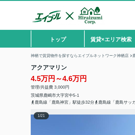
トップ
賃貸×エリア検索
神栖で賃貸物件を探すならエイブルネットワーク神栖店
アクアマリン
4.5万円～4.6万円
管理/共益費 3,000円
茨城県
鹿嶋市
大字宮中
5-1
鹿島線「鹿島神宮」駅徒歩32分
鹿島線「鹿島サッカ
1
/
21