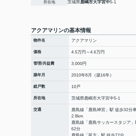
茨城県
鹿嶋市
大字宮中
5-1
所在地
アクアマリンの基本情報
物件名
アクアマリン
価格
4.5万円～4.6万円
管理/共益費
3,000円
築年月
2010年8月（築16年）
総戸数
10戸
所在地
茨城県
鹿嶋市
大字宮中
5-1
交通
鹿島線
「
鹿島神宮
」駅 徒歩32分
2.8km
鹿島線
「
鹿島サッカースタジア
」
62分
鹿島線
「
延方
」駅 徒歩72分