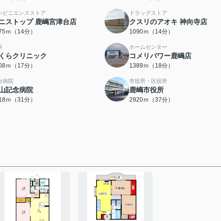
ンビニエンスストア
ドラッグストア
ニストップ 鹿嶋宮津台店
クスリのアオキ 神向寺店
075ｍ（14分）
1090ｍ（14分）
科
ホームセンター
くらクリニック
コメリパワー鹿嶋店
308ｍ（17分）
1389ｍ（18分）
合病院
市役所・区役所
山記念病院
鹿嶋市役所
418ｍ（31分）
2920ｍ（37分）