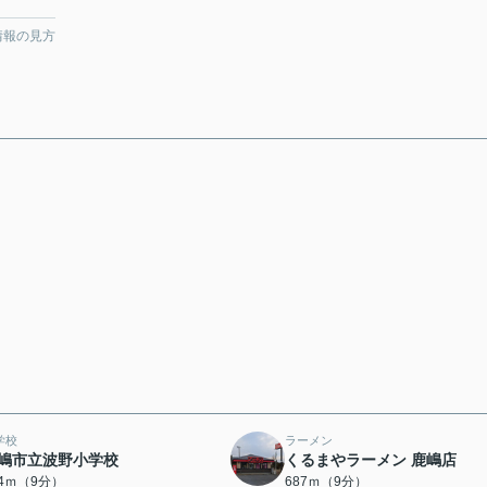
情報の見方
学校
ラーメン
嶋市立波野小学校
くるまやラーメン 鹿嶋店
64ｍ（9分）
687ｍ（9分）