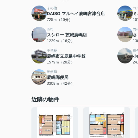
その他
コ
DAISO マルヘイ鹿嶋宮津台店
ミ
725ｍ（10分）
1
寿司
内
スシロー 茨城鹿嶋店
さ
1229ｍ（16分）
1
中学校
総
鹿嶋市立鹿島中学校
小
1579ｍ（20分）
2
郵便局
鹿嶋郵便局
3308ｍ（42分）
近隣の物件