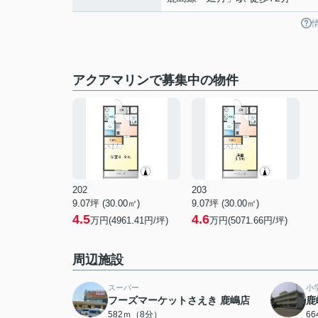
アクアマリンで募集中の物件
202
203
9.07坪 (30.00㎡)
9.07坪 (30.00㎡)
4.5
4.6
万円(4961.41円/坪)
万円(5071.66円/坪)
周辺施設
スーパー
小
フーズマーケットさえき 鹿嶋店
鹿
582ｍ（8分）
6