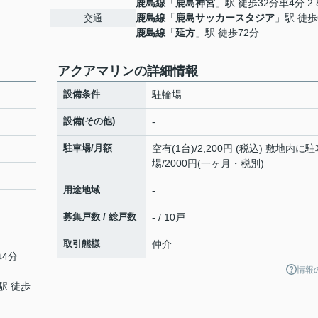
鹿島線
「
鹿島神宮
」駅 徒歩32分車4分 2.
鹿島線
「
鹿島サッカースタジア
」駅 徒歩
交通
鹿島線
「
延方
」駅 徒歩72分
アクアマリンの詳細情報
設備条件
駐輪場
設備(その他)
-
駐車場/月額
空有(1台)/2,200円 (税込) 敷地内に
場/2000円(一ヶ月・税別)
用途地域
-
募集戸数 / 総戸数
- / 10戸
取引態様
仲介
車4分
情報
駅 徒歩