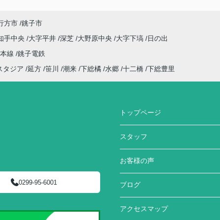
行方市
銚子市
知手中央
大字平井
深芝
大野原中央
大字下塙
日の出
武本線
銚子電鉄
スタジア
延方
笹川
潮来
下総橘
水郷
十二橋
下総豊里
トップページ
スタッフ
お客様の声
0299-95-6001
ブログ
アクセスマップ