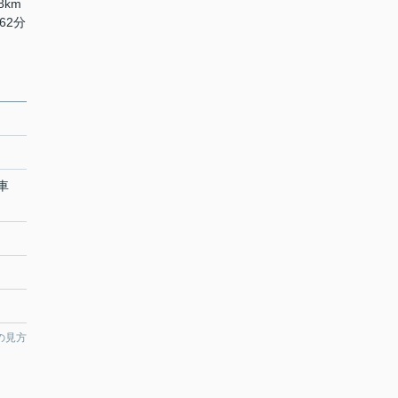
8km
62分
駐車
の見方