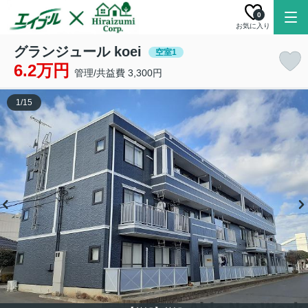
0
お気に入り
グランジュール koei
空室1
6.2万円
管理/共益費 3,300円
1
/
15