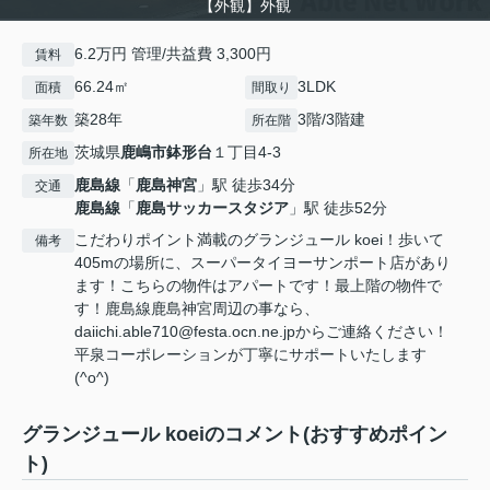
【外観】外観
6.2万円 管理/共益費 3,300円
賃料
66.24㎡
3LDK
面積
間取り
築28年
3階/3階建
築年数
所在階
茨城県
鹿嶋市
鉢形台
１丁目4-3
所在地
鹿島線
「
鹿島神宮
」駅 徒歩34分
交通
鹿島線
「
鹿島サッカースタジア
」駅 徒歩52分
こだわりポイント満載のグランジュール koei！歩いて
備考
405mの場所に、スーパータイヨーサンポート店があり
ます！こちらの物件はアパートです！最上階の物件で
す！鹿島線鹿島神宮周辺の事なら、
daiichi.able710@festa.ocn.ne.jpからご連絡ください！
平泉コーポレーションが丁寧にサポートいたします
(^o^)
グランジュール koeiのコメント(おすすめポイン
ト)