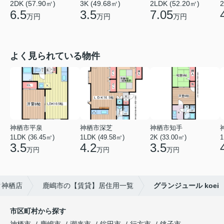
2DK (57.90㎡)
3K (49.68㎡)
2
2LDK (52.20㎡)
6.5
3.5
7.05
万円
万円
万円
よく見られている物件
神栖市平泉
神栖市深芝
神栖市知手
1LDK (36.45㎡)
1LDK (49.58㎡)
2K (33.00㎡)
1
3.5
4.2
3.5
万円
万円
万円
ク神栖店
鹿嶋市の【賃貸】居住用一覧
グランジュール koei
市区町村から探す