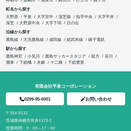
神栖市
鹿嶋市
潮来市
鉾田市
行方市
銚子市
町名から探す
大野原
平泉
大字宮中
深芝南
知手中央
大字平井
深芝
大野原中央
大字下塙
日の出
沿線から探す
鹿島線
大洗鹿島線
成田線
総武本線
銚子電鉄
駅から探す
鹿島神宮
小見川
鹿島サッカースタジア
延方
笹川
潮来
下総橘
水郷
十二橋
下総豊里
有限会社平泉コーポレーション
0299-95-6001
お問い合わせ
〒314-0132
茨城県神栖市筒井1373-1
営業時間：
9：00～17：00