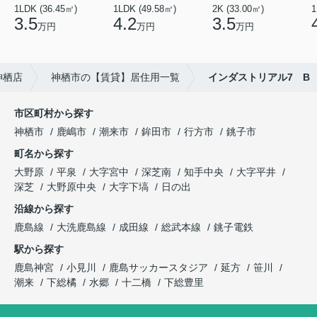
1LDK (36.45㎡)
1LDK (49.58㎡)
2K (33.00㎡)
1
3.5
4.2
3.5
万円
万円
万円
神栖店
神栖市の【賃貸】居住用一覧
インダストリアル7 B
市区町村から探す
神栖市
鹿嶋市
潮来市
鉾田市
行方市
銚子市
町名から探す
大野原
平泉
大字宮中
深芝南
知手中央
大字平井
深芝
大野原中央
大字下塙
日の出
沿線から探す
鹿島線
大洗鹿島線
成田線
総武本線
銚子電鉄
駅から探す
鹿島神宮
小見川
鹿島サッカースタジア
延方
笹川
潮来
下総橘
水郷
十二橋
下総豊里