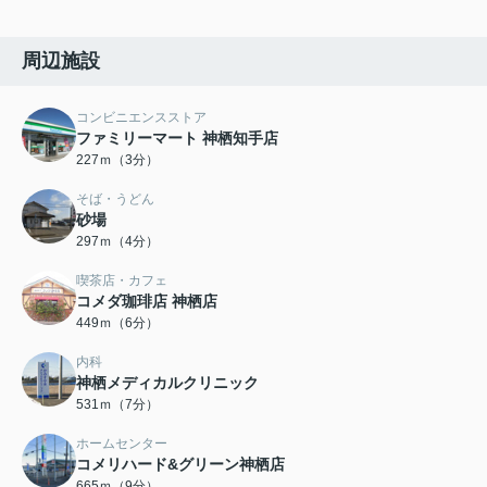
周辺施設
コンビニエンスストア
ファミリーマート 神栖知手店
227ｍ（3分）
そば・うどん
砂場
297ｍ（4分）
喫茶店・カフェ
コメダ珈琲店 神栖店
449ｍ（6分）
内科
神栖メディカルクリニック
531ｍ（7分）
ホームセンター
コメリハード&グリーン神栖店
665ｍ（9分）