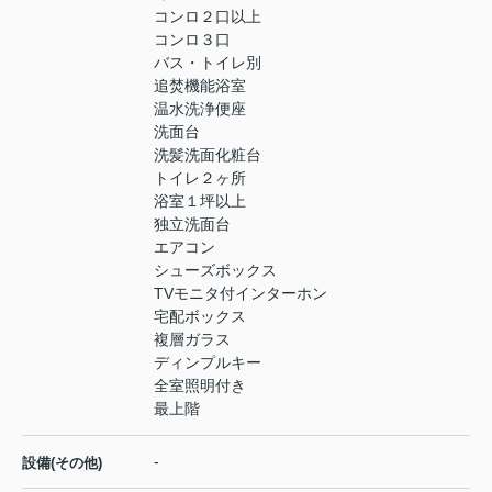
コンロ２口以上
コンロ３口
バス・トイレ別
追焚機能浴室
温水洗浄便座
洗面台
洗髪洗面化粧台
トイレ２ヶ所
浴室１坪以上
独立洗面台
エアコン
シューズボックス
TVモニタ付インターホン
宅配ボックス
複層ガラス
ディンプルキー
全室照明付き
最上階
-
設備(その他)