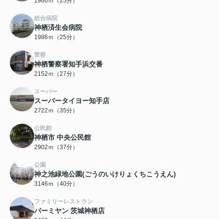
1960ｍ（25分）
総合病院
神栖済生会病院
1986ｍ（25分）
警察
神栖警察署知手浜交番
2152ｍ（27分）
スーパー
スーパータイヨー知手店
2722ｍ（35分）
公民館
神栖市 中央公民館
2902ｍ（37分）
公園
神之池緑地公園(ごうのいけりょくちこうえん)
3146ｍ（40分）
ファミリーレストラン
バーミヤン 茨城神栖店