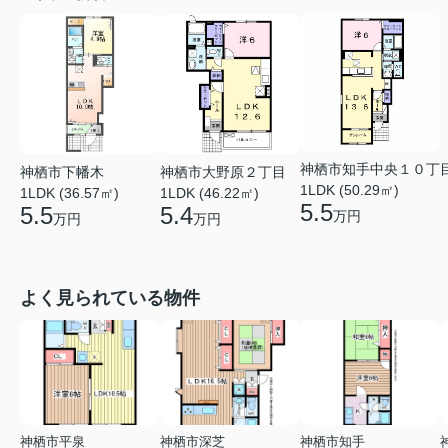
神栖市知手中央１０丁
神栖市下幡木
神栖市大野原２丁目
1LDK (50.29㎡)
1LDK (36.57㎡)
1LDK (46.22㎡)
5.5
5.5
5.4
万円
万円
万円
よく見られている物件
神栖市平泉
神栖市深芝
神栖市知手