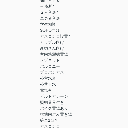
保証人不要
事務所可
２人入居可
単身者入居
学生相談
SOHO向け
ガスコンロ設置可
カップル向け
新婚さん向け
室内洗濯機置場
メゾネット
バルコニー
プロパンガス
公営水道
公共下水
電気有
ビルトガレージ
照明器具付き
バイク置場あり
敷地内ごみ置き場
駐車2台可
ガスコンロ