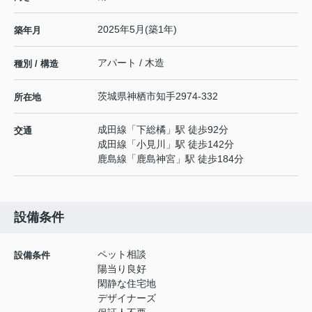
2025年5月(築1年)
築年月
アパート / 木造
種別 / 構造
茨城県
神栖市
知手
2974-332
所在地
成田線
「
下総橘
」駅 徒歩92分
交通
成田線
「
小見川
」駅 徒歩142分
鹿島線
「
鹿島神宮
」駅 徒歩184分
設備条件
ペット相談
設備条件
陽当り良好
閑静な住宅地
デザイナーズ