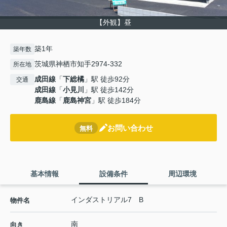
【外観】昼
築1年
築年数
茨城県神栖市知手2974-332
所在地
成田線
「
下総橘
」駅 徒歩92分
交通
成田線
「
小見川
」駅 徒歩142分
鹿島線
「
鹿島神宮
」駅 徒歩184分
お問い合わせ
無料
基本情報
設備条件
周辺環境
インダストリアル7 B
物件名
南
向き