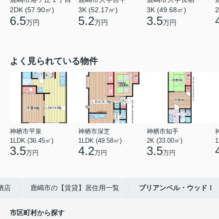
2DK (57.90㎡)
3K (52.17㎡)
3K (49.68㎡)
2
6.5
5.2
3.5
万円
万円
万円
よく見られている物件
神栖市平泉
神栖市深芝
神栖市知手
1LDK (36.45㎡)
1LDK (49.58㎡)
2K (33.00㎡)
1
3.5
4.2
3.5
万円
万円
万円
栖店
鹿嶋市の【賃貸】居住用一覧
ブリアンベル・ウッドⅠ
市区町村から探す