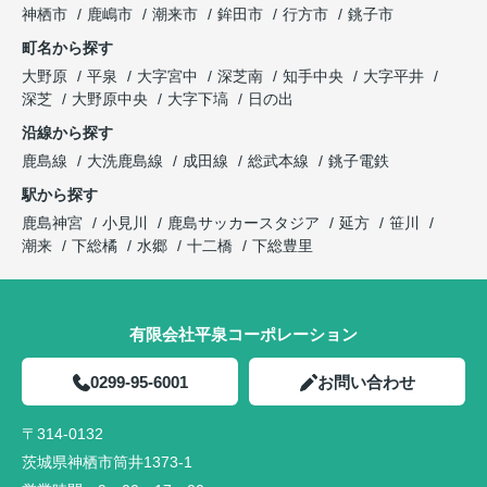
神栖市
鹿嶋市
潮来市
鉾田市
行方市
銚子市
町名から探す
大野原
平泉
大字宮中
深芝南
知手中央
大字平井
深芝
大野原中央
大字下塙
日の出
沿線から探す
鹿島線
大洗鹿島線
成田線
総武本線
銚子電鉄
駅から探す
鹿島神宮
小見川
鹿島サッカースタジア
延方
笹川
潮来
下総橘
水郷
十二橋
下総豊里
有限会社平泉コーポレーション
0299-95-6001
お問い合わせ
〒314-0132
茨城県神栖市筒井1373-1