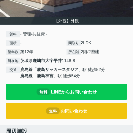
【外観】外観
- 管理/共益費 -
賃料
-
2LDK
面積
間取り
築12年
2階/2階建
築年数
所在階
茨城県
鹿嶋市
大字平井
1148-8
所在地
鹿島線
「
鹿島サッカースタジア
」駅 徒歩52分
交通
鹿島線
「
鹿島神宮
」駅 徒歩54分
LINEからお問い合わせ
無料
お問い合わせ
無料
周辺施設