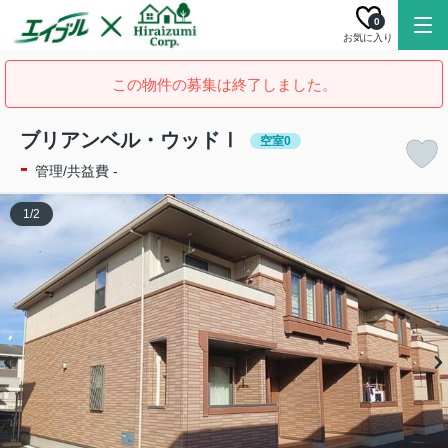
0
お気に入り
この物件の募集は終了しました。
ブリアンベル・ウッドⅠ
空室0
-
管理/共益費 -
1
/
2