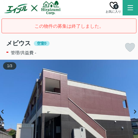
0
お気に入り
この物件の募集は終了しました。
メビウス
空室0
-
管理/共益費 -
1
/
3