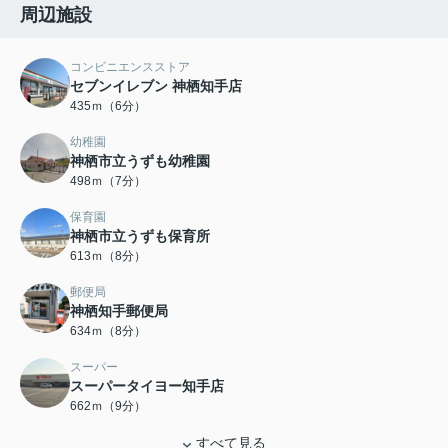
周辺施設
コンビニエンスストア
セブンイレブン 神栖知手店
435ｍ（6分）
幼稚園
神栖市立うずも幼稚園
498ｍ（7分）
保育園
神栖市立うずも保育所
613ｍ（8分）
郵便局
神栖知手郵便局
634ｍ（8分）
スーパー
スーパータイヨー知手店
662ｍ（9分）
すべて見る