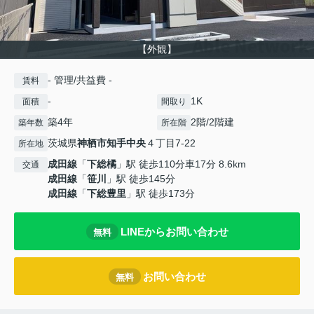
【外観】
- 管理/共益費 -
賃料
-
1K
面積
間取り
築4年
2階/2階建
築年数
所在階
茨城県
神栖市
知手中央
４丁目7-22
所在地
成田線
「
下総橘
」駅 徒歩110分車17分 8.6km
交通
成田線
「
笹川
」駅 徒歩145分
成田線
「
下総豊里
」駅 徒歩173分
LINEからお問い合わせ
無料
お問い合わせ
無料