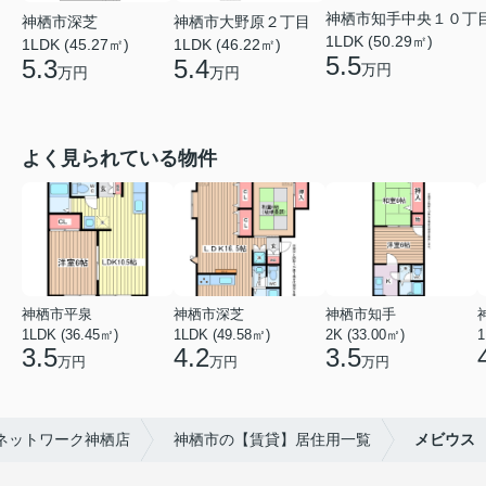
神栖市知手中央１０丁
神栖市深芝
神栖市大野原２丁目
1LDK (50.29㎡)
1LDK (45.27㎡)
1LDK (46.22㎡)
5.5
5.3
5.4
万円
万円
万円
よく見られている物件
神栖市平泉
神栖市深芝
神栖市知手
1LDK (36.45㎡)
1LDK (49.58㎡)
2K (33.00㎡)
1
3.5
4.2
3.5
万円
万円
万円
ネットワーク神栖店
神栖市の【賃貸】居住用一覧
メビウス