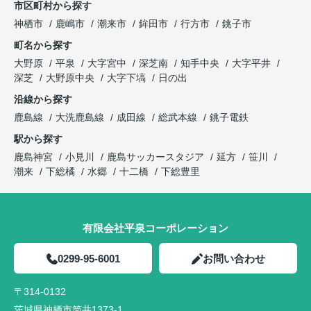
市区町村から探す
神栖市
鹿嶋市
潮来市
鉾田市
行方市
銚子市
町名から探す
大野原
平泉
大字宮中
深芝南
知手中央
大字平井
深芝
大野原中央
大字下塙
日の出
沿線から探す
鹿島線
大洗鹿島線
成田線
総武本線
銚子電鉄
駅から探す
鹿島神宮
小見川
鹿島サッカースタジア
延方
笹川
潮来
下総橘
水郷
十二橋
下総豊里
有限会社平泉コーポレーション
0299-95-6001
お問い合わせ
〒314-0132
茨城県神栖市筒井1373-1