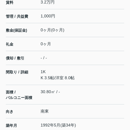
3.2万円
賃料
1,000円
管理 / 共益費
0ヶ月(0ヶ月)
敷金(保証金)
0ヶ月
礼金
- / -
償却 / 敷引
1K
間取り / 詳細
K 3.5帖
/
洋室 8.0帖
30.80㎡ / -
面積 /
バルコニー面積
南東
向き
1992年5月(築34年)
築年月