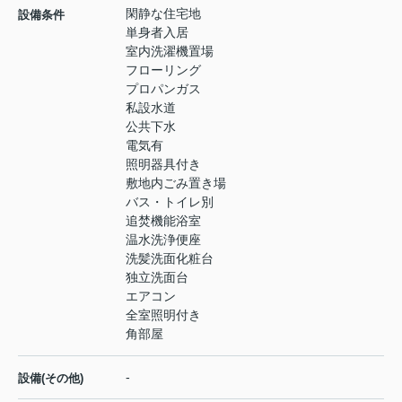
閑静な住宅地
設備条件
単身者入居
室内洗濯機置場
フローリング
プロパンガス
私設水道
公共下水
電気有
照明器具付き
敷地内ごみ置き場
バス・トイレ別
追焚機能浴室
温水洗浄便座
洗髪洗面化粧台
独立洗面台
エアコン
全室照明付き
角部屋
-
設備(その他)