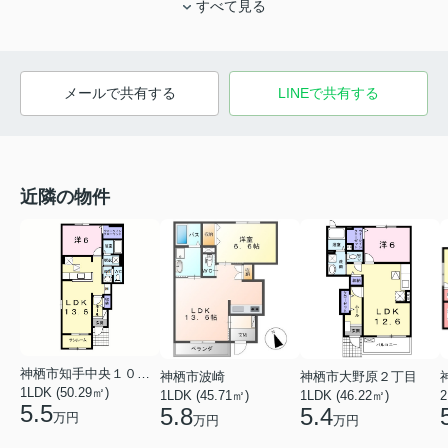
すべて見る
メールで共有する
LINEで共有する
近隣の物件
神栖市知手中央１０丁目
神栖市波崎
神栖市大野原２丁目
1LDK (50.29㎡)
1LDK (45.71㎡)
1LDK (46.22㎡)
2
5.5
5.8
5.4
万円
万円
万円