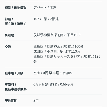
アパート / 木造
種別 / 建物構造
107 / 1階 / 2階建
部屋 /
所在階 / 階建て
茨城県
神栖市
深芝南
３丁目19-2
所在地
鹿島線
「
鹿島神宮
」駅 徒歩100分
交通
成田線
「
小見川
」駅 徒歩113分
鹿島線
「
鹿島サッカースタジア
」駅 徒歩128
分
空有 / 0円 駐車場１台無料
駐車場 / 月額
0.5ヶ月(新賃料) / 0.55ヶ月
更新料 /
更新事務手数料
2年
契約期間