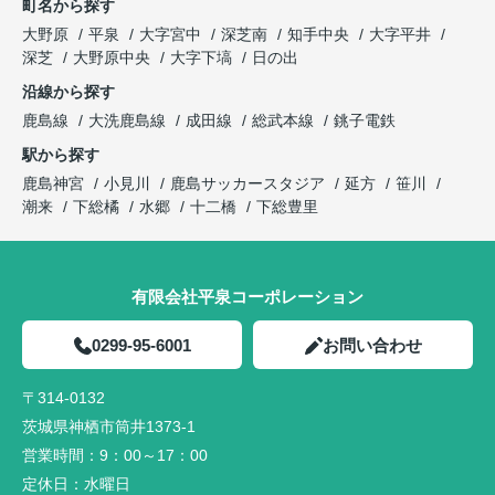
町名から探す
大野原
平泉
大字宮中
深芝南
知手中央
大字平井
深芝
大野原中央
大字下塙
日の出
沿線から探す
鹿島線
大洗鹿島線
成田線
総武本線
銚子電鉄
駅から探す
鹿島神宮
小見川
鹿島サッカースタジア
延方
笹川
潮来
下総橘
水郷
十二橋
下総豊里
有限会社平泉コーポレーション
0299-95-6001
お問い合わせ
〒314-0132
茨城県神栖市筒井1373-1
営業時間：
9：00～17：00
定休日：
水曜日