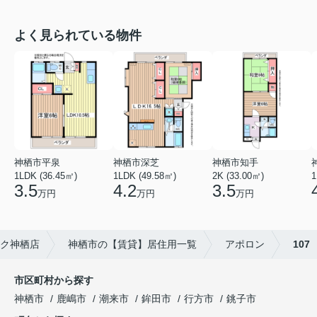
よく見られている物件
神栖市平泉
神栖市深芝
神栖市知手
1LDK (36.45㎡)
1LDK (49.58㎡)
2K (33.00㎡)
1
3.5
4.2
3.5
万円
万円
万円
ク神栖店
神栖市の【賃貸】居住用一覧
アポロン
107
市区町村から探す
神栖市
鹿嶋市
潮来市
鉾田市
行方市
銚子市