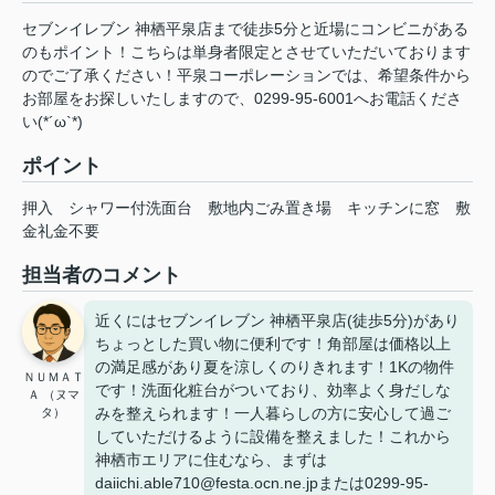
セブンイレブン 神栖平泉店まで徒歩5分と近場にコンビニがある
のもポイント！こちらは単身者限定とさせていただいております
のでご了承ください！平泉コーポレーションでは、希望条件から
お部屋をお探しいたしますので、0299-95-6001へお電話くださ
い(*´ω`*)
ポイント
押入
シャワー付洗面台
敷地内ごみ置き場
キッチンに窓
敷
金礼金不要
担当者のコメント
近くにはセブンイレブン 神栖平泉店(徒歩5分)があり
ちょっとした買い物に便利です！角部屋は価格以上
の満足感があり夏を涼しくのりきれます！1Kの物件
ＮＵＭＡＴ
です！洗面化粧台がついており、効率よく身だしな
Ａ （ヌマ
みを整えられます！一人暮らしの方に安心して過ご
タ）
していただけるように設備を整えました！これから
神栖市エリアに住むなら、まずは
daiichi.able710@festa.ocn.ne.jpまたは0299-95-