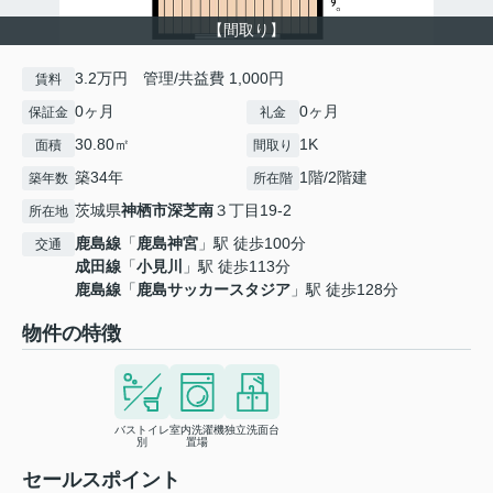
【間取り】
3.2万円 管理/共益費 1,000円
賃料
0ヶ月
0ヶ月
保証金
礼金
30.80㎡
1K
面積
間取り
築34年
1階/2階建
築年数
所在階
茨城県
神栖市
深芝南
３丁目19-2
所在地
鹿島線
「
鹿島神宮
」駅 徒歩100分
交通
成田線
「
小見川
」駅 徒歩113分
鹿島線
「
鹿島サッカースタジア
」駅 徒歩128分
物件の特徴
バストイレ
室内洗濯機
独立洗面台
別
置場
セールスポイント